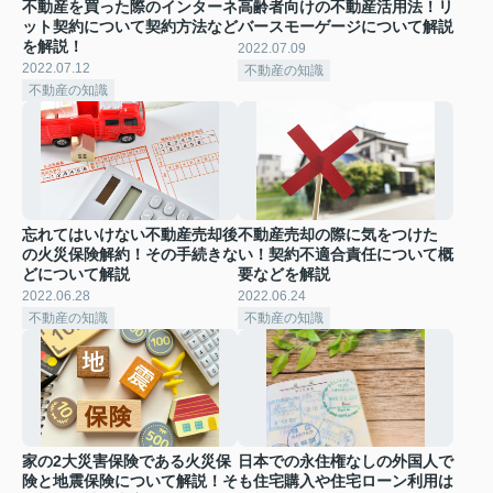
不動産を買った際のインターネ
高齢者向けの不動産活用法！リ
ット契約について契約方法など
バースモーゲージについて解説
を解説！
2022.07.09
2022.07.12
不動産の知識
不動産の知識
忘れてはいけない不動産売却後
不動産売却の際に気をつけた
の火災保険解約！その手続きな
い！契約不適合責任について概
どについて解説
要などを解説
2022.06.28
2022.06.24
不動産の知識
不動産の知識
家の2大災害保険である火災保
日本での永住権なしの外国人で
険と地震保険について解説！そ
も住宅購入や住宅ローン利用は