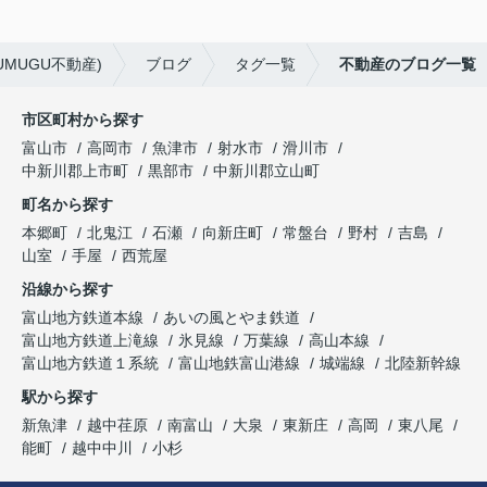
MUGU不動産)
ブログ
タグ一覧
不動産のブログ一覧
市区町村から探す
富山市
高岡市
魚津市
射水市
滑川市
中新川郡上市町
黒部市
中新川郡立山町
町名から探す
本郷町
北鬼江
石瀬
向新庄町
常盤台
野村
吉島
山室
手屋
西荒屋
沿線から探す
富山地方鉄道本線
あいの風とやま鉄道
富山地方鉄道上滝線
氷見線
万葉線
高山本線
富山地方鉄道１系統
富山地鉄富山港線
城端線
北陸新幹線
駅から探す
新魚津
越中荏原
南富山
大泉
東新庄
高岡
東八尾
能町
越中中川
小杉