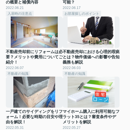
の概要と補償内容
可能？
2022.06.21
2022.06.17
入居時の注意点
お部屋探しのポイント
不動産売却前にリフォームは必
不動産売却における心理的瑕疵
要？メリットや費用についてご
とは？物件価値への影響や告知
紹介！
義務も解説
2022.06.07
2022.06.03
不動産の知識
不動産の知識
一戸建てのサイディングをリフ
マイホーム購入に利用可能なフ
ォーム！必要な時期の目安や理
ラット35とは？審査条件やデ
由を解説！
メリットを解説
2022.05.31
2022.05.27