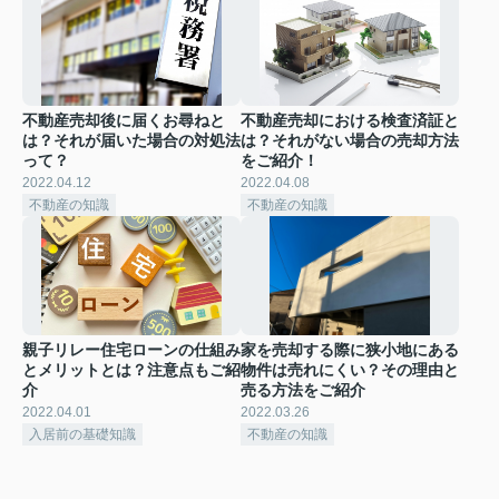
不動産売却後に届くお尋ねと
不動産売却における検査済証と
は？それが届いた場合の対処法
は？それがない場合の売却方法
って？
をご紹介！
2022.04.12
2022.04.08
不動産の知識
不動産の知識
親子リレー住宅ローンの仕組み
家を売却する際に狭小地にある
とメリットとは？注意点もご紹
物件は売れにくい？その理由と
介
売る方法をご紹介
2022.04.01
2022.03.26
入居前の基礎知識
不動産の知識