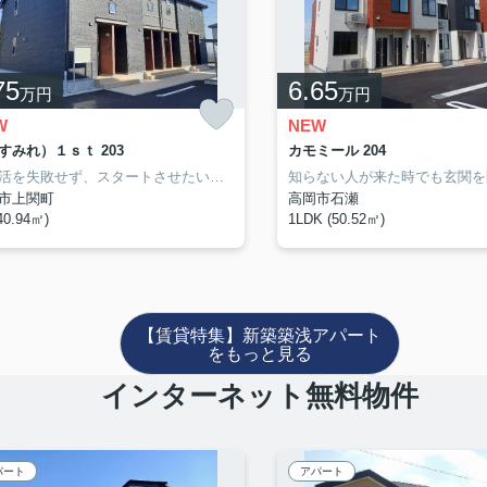
75
6.65
万円
万円
W
NEW
すみれ）１ｓｔ 203
カモミール 204
新生活を失敗せず、スタートさせたいならこちらの「菫（すみれ）１ｓｔ」はいかがでしょうか。室内設備は洗面所独立・浴室乾燥機などが揃っており、とても充実しています。エアコンの付いたアパートなので、夏や梅雨の時期も安心です。高岡市エリアや高岡付近での新生活をお考えなら、お部屋探しは当社にお任せ下さい。当社でなら素敵なお部屋がきっと見つかります。
市上関町
高岡市石瀬
40.94㎡)
1LDK (50.52㎡)
【賃貸特集】新築築浅アパート
をもっと見る
インターネット無料物件
パート
アパート