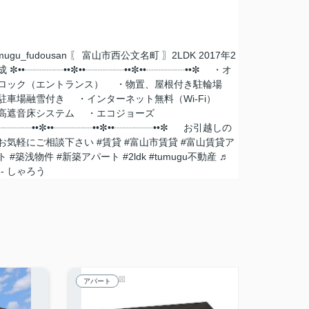
mugu_fudousan
〖 富山市西公文名町 〗2LDK 2017年2
 ✼••┈┈┈┈••✼••┈┈┈┈••✼••┈┈┈┈••✼ ・オ
ロック（エントランス） ・物置、屋根付き駐輪場
車場融雪付き ・インターネット無料（Wi-Fi）
遮音床システム ・エコジョーズ
•┈┈┈┈••✼••┈┈┈┈••✼••┈┈┈┈••✼ お引越しの
お気軽にご相談下さい
#賃貸
#富山市賃貸
#富山賃貸ア
ト
#築浅物件
#新築アパート
#2ldk
#tumugu不動産
♬
 - しゃろう
アパート
アパー