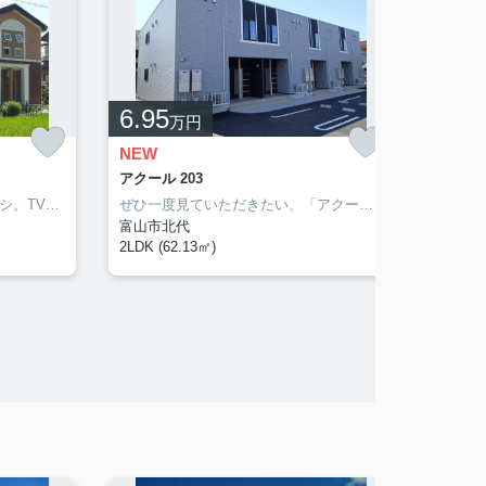
6.95
5.7
万円
NEW
NEW
アクール 203
菫（すみ
「モワメーム」のここがイチオシ。TVインターホンで来客時に顔が見えます。忙しい朝でも鏡を見ながらサッと身支度を整えることができる独立洗面台を採用しています。共用部には宅配ボックスが付いているため、家で何時間も待機する必要がありません。富山市エリアや稲荷町付近での住まい選びは、当社にお任せください。当社でなら、お客様に合ったお部屋がきっと見つかります。
ぜひ一度見ていただきたい、「アクール」です。こちらはTVインターフォン付きの物件です。2026年10月の入居日指定のお部屋なのでお早めにご覧になってみてくださいね。丁寧かつ迅速に対応する事がモットーの当社なら、きっと満足していただけるお部屋探しが可能です。富山市や呉羽付近のことならお任せ下さい。
富山市北代
高岡市
2LDK (62.13㎡)
1R (40