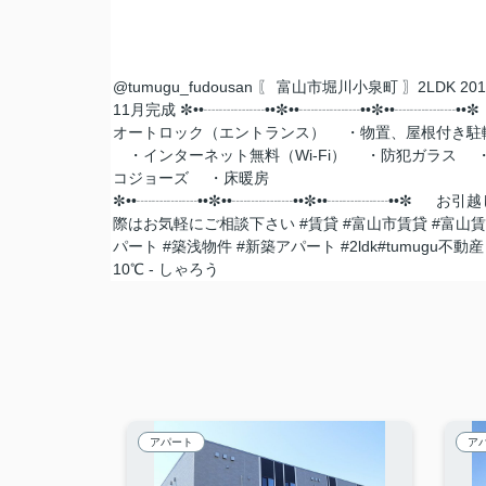
@tumugu_fudousan
〖 富山市堀川小泉町 〗2LDK 20
11月完成 ✼••┈┈┈┈••✼••┈┈┈┈••✼••┈┈┈┈••
オートロック（エントランス） ・物置、屋根付き駐
・インターネット無料（Wi-Fi） ・防犯ガラス 
コジョーズ ・床暖房
✼••┈┈┈┈••✼••┈┈┈┈••✼••┈┈┈┈••✼ お引
際はお気軽にご相談下さい
#賃貸
#富山市賃貸
#富山
パート
#築浅物件
#新築アパート
#2ldk
#tumugu不動産
10℃ - しゃろう
アパート
ア