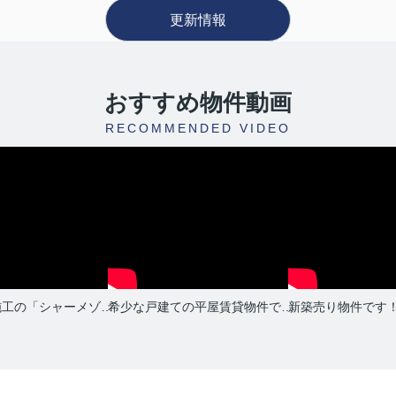
徒歩26分
更新情報
㎡
貸Labo(TUMUGU不動産)にお任せ！
おすすめ物件動画
RECOMMENDED VIDEO
目９番３４号
徒歩10分
㎡
貸Labo(TUMUGU不動産)にお任せ！
積水ハウス施工の「シャーメゾン」です！積水ハウスさんの物件は本当にすごいなー！！
希少な戸建ての平屋賃貸物件です！なかなか巡り合えないかもしれませんが、是非お問い合わせください！
徒歩18分
㎡