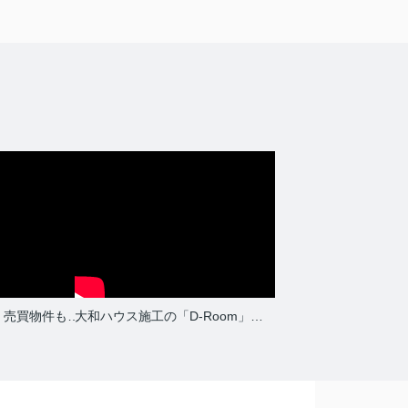
新築売り物件です！売買物件も多数取り揃えております！お問い合わせください！
大和ハウス施工の「D-Room」です！「D-Room」多数取り揃えております！お問い合わせください！