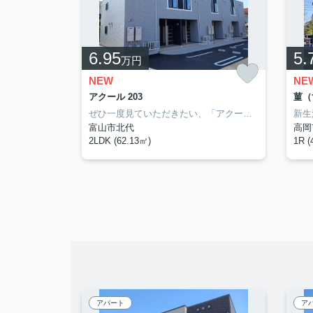
6.95
5.
万円
NEW
NE
03
アクール 203
菫（
高岡市や広小路付近での新生活をご検討するなら、当社でお部屋探しをしてください。まずはお問い合わせからお待ちしております。
ぜひ一度見ていただきたい、「アクール」です。こちらはTVインターフォン付きの物件です。2026年10月の入居日指定のお部屋なのでお早めにご覧になってみてくださいね。丁寧かつ迅速に対応する事がモットーの当社なら、きっと満足していただけるお部屋探しが可能です。富山市や呉羽付近のことならお任せ下さい。
富山市北代
高岡
2LDK (62.13㎡)
1R (
アパート
ア