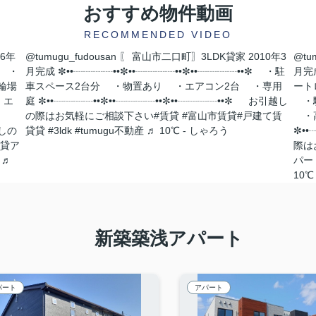
おすすめ物件動画
RECOMMENDED VIDEO
16年
@tumugu_fudousan
〖 富山市二口町〗3LDK貸家 2010年3
@tu
✼ ・
月完成 ✼••┈┈┈┈••✼••┈┈┈┈••✼••┈┈┈┈••✼ ・駐
月完成
輪場
車スペース2台分 ・物置あり ・エアコン2台 ・専用
ート
・エ
庭 ✼••┈┈┈┈••✼••┈┈┈┈••✼••┈┈┈┈••✼ お引越し
・駐
の際はお気軽にご相談下さい
#賃貸
#富山市賃貸
#戸建て賃
・高
越しの
貸貸
#3ldk
#tumugu不動産
♬ 10℃ - しゃろう
✼•
賃貸ア
際は
♬
パー
10℃
新築築浅アパート
パート
アパート