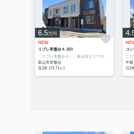
6.5
4.
万円
NEW
NE
リブレ常盤台Ａ 203
コン
室内設備は洗面所独立・浴室乾燥機など豊富に揃っており、過ごしやすいお部屋になっております。インターホン越しに来訪者を確認できるので、トラブルを回避しやすくなります。駐輪場付きのアパートです。専有面積は32.43平米。当社は富山市に密着しており、多種多様な賃貸住宅情報をお取り扱いしております。ご希望の条件がございましたら、当社へお問い合わせ下さい。
「リブレ常盤台Ａ」：富山市エリアの新居にピッタリ。室内設備は洗面所独立・浴室乾燥機など大変充実しております。直接会わずにインターホン越しに来訪者を確認できるので、トラブルを事前に回避しやすくなります。当社スタッフの豊富な経験から、住まい探しに関するお問い合わせを受け付けております。お客様のニーズにお応えできるよう努めて参りますので、まずはお気軽にご連絡下さい。
富山市常盤台
中新
3LDK (73.71㎡)
1LDK