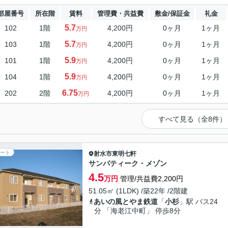
部屋番号
所在階
賃料
管理費・共益費
敷金/保証金
礼金
5.7
102
1階
4,200円
0ヶ月
1ヶ月
万円
5.7
103
1階
4,200円
0ヶ月
1ヶ月
万円
5.9
101
1階
4,200円
0ヶ月
1ヶ月
万円
5.9
104
1階
4,200円
0ヶ月
1ヶ月
万円
6.75
202
2階
4,200円
0ヶ月
1ヶ月
万円
すべて見る（全8件）
ート
射水市
東明七軒
サンパティーク・メゾン
4.5
万円
管理/共益費2,200円
51.05㎡ (1LDK) /築22年 /2階建
あいの風とやま鉄道
「
小杉
」駅 バス24
分 「海老江中町」 停歩8分