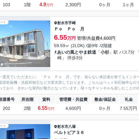
4.9
103
1階
2,300円
0ヶ月
1ヶ月
万円
ート
射水市
手崎
Ｐｏ Ｐｏ 月
6.55
万円
管理/共益費4,600円
59.59㎡ (2LDK) /築9年 /2階建
あいの風とやま鉄道
「
小杉
」駅 バス7分 
崎」 停歩3分
一度見ていただきたい、「Ｐｏ Ｐｏ 月」です。知らない来訪者が来てもインタ
浴室乾燥機・洗面所独立など大変充実しております。こちらはペット対応物件なので
っており、きれいな室内が魅力となっています。様々なチャンネルを楽しむことの出来
部屋番号
所在階
賃料
管理費・共益費
敷金/保証金
礼金
6.55
202
2階
4,600円
0ヶ月
7.55万円
万円
ート
射水市
八塚
ベルトピア３６