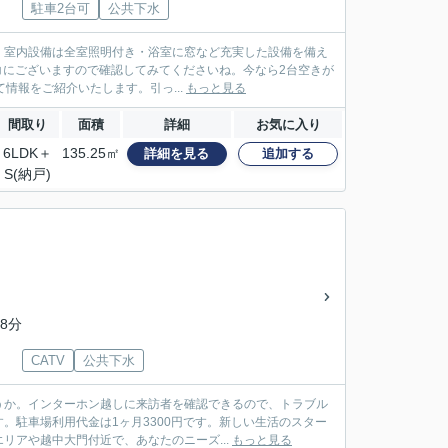
駐車2台可
公共下水
。室内設備は全室照明付き・浴室に窓など充実した設備を備え
コにございますので確認してみてくださいね。今なら2台空きが
情報をご紹介いたします。引っ...
もっと見る
間取り
面積
詳細
お気に入り
6LDK＋
135.25㎡
詳細を見る
追加する
S(納戸)
8分
CATV
公共下水
うか。インターホン越しに来訪者を確認できるので、トラブル
。駐車場利用代金は1ヶ月3300円です。新しい生活のスター
アや越中大門付近で、あなたのニーズ...
もっと見る