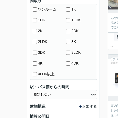
間取り
ワンルーム
1K
みや
1DK
1LDK
覗き
でご
2K
2DK
2LDK
3K
3DK
3LDK
アパ
4K
4DK
4LDK以上
駅・バス停からの時間
建物構造
室内
追加する
した
床下
情報公開日