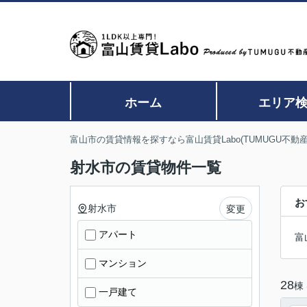
ホーム
エリア
富山市の賃貸情報を探すなら富山賃貸Labo(TUMUGU不動産
射水市の賃貸物件一覧
お
射水市
変更
アパート
富
マンション
28
棟
一戸建て