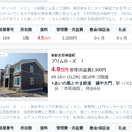
パティーク・メゾン：小杉駅にも近くて便利。来訪者をモニターで確認できるTVイ
どがついているので化粧や身支度の際に役立ちます。CATV対応の物件です。2台
たりできてとても楽しいです。こちら小杉近くに立地する賃貸住宅でなら、きっとあな
部屋番号
所在階
賃料
管理費・共益費
敷金/保証金
礼金
4.5
104
1階
2,200円
0ヶ月
0ヶ月
万円
ート
射水市
神楽町
プリムロ－ズ Ⅰ
4.9
万円
管理/共益費2,300円
49.18㎡ (1LDK) /築18年 /2階建
あいの風とやま鉄道
「
越中大門
」駅 バス1
分 「市民病院」 停歩6分
リムロ－ズ Ⅰ」：射水市エリアの新居にピッタリ。来客時にはTVインターホンで
は洗面所独立・浴室乾燥機など豊富に揃っており、過ごしやすいお部屋になっておりま
ことのできる、エアコン付きのアパートです。転居先に住み心地も良いこちらの賃貸物
部屋番号
所在階
賃料
管理費・共益費
敷金/保証金
礼金