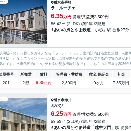
ート
射水市
手崎
ラ ルーチェ
6.35
万円
管理/共益費2,300円
56.42㎡ (2LDK) /築9年 /2階建
あいの風とやま鉄道
「
小杉
」駅 徒歩27分
駅周辺への引っ越しをお考えなら「ラ ルーチェ」。室内設備は浴室乾燥機・洗面
覗きに行かなくてもインターホン越しに誰が来たのかを確認できるので安心感があ
安心です。水道代節約につながる追い焚き機能付きです。こちらのお部屋は2026年8
部屋番号
所在階
賃料
管理費・共益費
敷金/保証金
礼金
6.35
201
2階
2,300円
0ヶ月
7.35万円
万円
ート
射水市
赤井
みやび
6.25
万円
管理/共益費3,500円
59.59㎡ (2LDK) /築8年 /2階建
あいの風とやま鉄道
「
越中大門
」駅 徒歩2