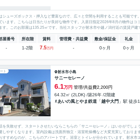
はシューズボックス・押入など豊富なので、広々と空間を利用することも可能です
ています。こちらは日当たりが良好な物件です。入居日指定2026年8月の物件はコ
ます。このお部屋は135.25㎡です。当社スタッフが射水市や越ノ潟付近の賃貸戸建て
部屋番号
所在階
賃料
管理費・共益費
敷金/保証金
礼金
7.5
-
1-2階
-
0ヶ月
0ヶ月
万円
ート
射水市
小島
サニーセレーノ
6.1
万円
管理/共益費2,200円
64.32㎡ (2LDK) /築26年 /2階建
あいの風とやま鉄道
「
越中大門
」駅 徒歩1
活を失敗せず、スタートさせたいならこちらの「サニーセレーノ」はいかがでしょ
避しやすくなります。室内設備は洗面所独立・浴室乾燥機など大変充実しております
おすすめなのが、こちらのアパートです。浴室とトイレが分かれています。射水市エリ