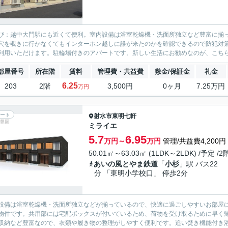
び：越中大門駅にも近くて便利。室内設備は浴室乾燥機・洗面所独立など豊富に揃
穴を覗きに行かなくてもインターホン越しに誰が来たのかを確認できるので防犯対
利用いただけます。駐輪場付きのアパートです。新しい生活にお勧めなのが、こちら
部屋番号
所在階
賃料
管理費・共益費
敷金/保証金
礼金
6.25
203
2階
3,500円
0ヶ月
7.25万円
万円
ート
射水市
東明七軒
ミライエ
5.7
6.95
万円～
万円
管理/共益費4,200円
50.01㎡～63.03㎡ (1LDK～2LDK) /予定 /
あいの風とやま鉄道
「
小杉
」駅 バス22
分 「東明小学校口」 停歩2分
設備は浴室乾燥機・洗面所独立などが揃っているので、快適に過ごしやすいお部屋に
物件です。共用部には宅配ボックスが付いているため、荷物を受け取るために早く
収納など豊富なので、衣類や履き物の整理がしやすく便利です。追い焚き機能付き浴