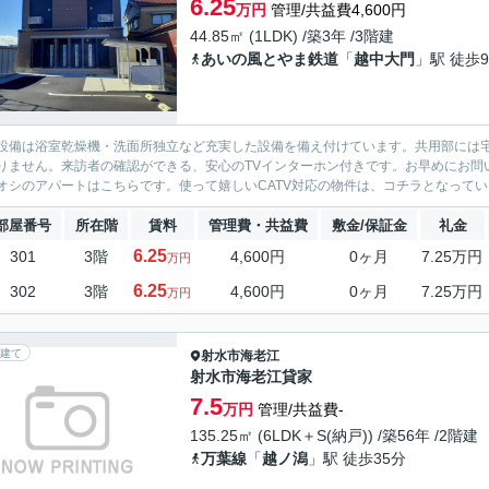
6.25
万円
管理/共益費4,600円
44.85㎡ (1LDK) /築3年 /3階建
あいの風とやま鉄道
「
越中大門
」駅 徒歩
設備は浴室乾燥機・洗面所独立など充実した設備を備え付けています。共用部には
りません。来訪者の確認ができる、安心のTVインターホン付きです。お早めにお問
オシのアパートはこちらです。使って嬉しいCATV対応の物件は、コチラとなってい
部屋番号
所在階
賃料
管理費・共益費
敷金/保証金
礼金
6.25
301
3階
4,600円
0ヶ月
7.25万円
万円
6.25
302
3階
4,600円
0ヶ月
7.25万円
万円
建て
射水市
海老江
射水市海老江貸家
7.5
万円
管理/共益費-
135.25㎡ (6LDK＋S(納戸)) /築56年 /2階建
万葉線
「
越ノ潟
」駅 徒歩35分