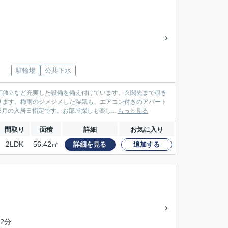
駐輪場
公共下水
所独立など充実した設備を備え付けています。玄関先まで覗き
ります。梅雨のジメジメした湿気も、エアコン付きのアパート
月の入居日指定です。お部屋探しも楽し...
もっと見る
間取り
面積
詳細
お気に入り
2LDK
56.42㎡
詳細を見る
追加する
2分