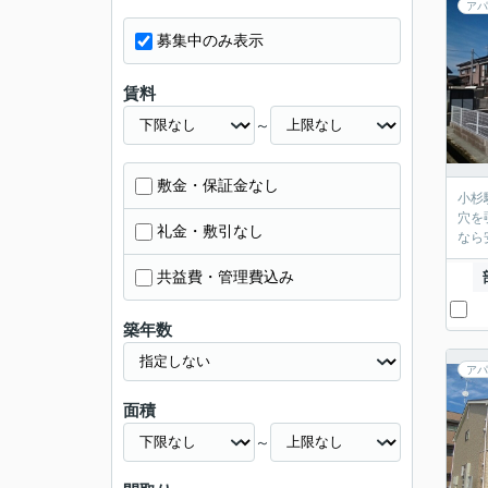
アパ
募集中のみ表示
賃料
～
敷金・保証金なし
小杉
穴を
礼金・敷引なし
なら
共益費・管理費込み
築年数
アパ
面積
～