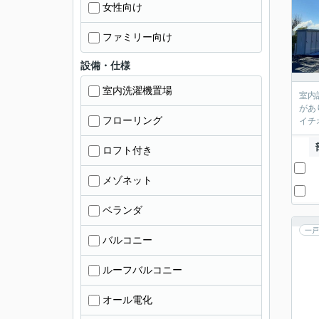
女性向け
ファミリー向け
設備・仕様
室内洗濯機置場
室内
があ
フローリング
イチ
ロフト付き
メゾネット
ベランダ
一戸
バルコニー
ルーフバルコニー
オール電化