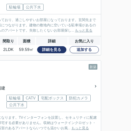
駐輪場
公共下水
っており、過ごしやすいお部屋になっております。玄関先まで
策につながります。建物の敷地内に空いている駐車場があるの
のアパートです。失敗したくないお部屋探し...
もっと見る
間取り
面積
詳細
お気に入り
2LDK
59.59㎡
詳細を見る
追加する
新築
2階建
駐輪場
CATV
宅配ボックス
防犯カメラ
公共下水
なります。TVインターフォンを設置し、セキュリティに配慮
帰宅する必要がありません。収納はウォークインクロゼット・
室のあるアパートならいつでも温かいお風...
もっと見る