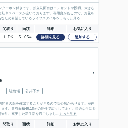
ンターホン付きです。独立洗面台はコンセントや照明、大きな
分は駐車スペースが空いております。専用庭があるので、お花を
たの希望しているライフスタイルを...
もっと見る
間取り
面積
詳細
お気に入り
1LDK
51.05㎡
詳細を見る
追加する
5
駐輪場
公共下水
訪問者の顔を確認することがきるので安心感があります。室内
す。専有面積49.18㎡の物件で広々してます。快適な生活を
件。充実した新生活を過ごしまし...
もっと見る
間取り
面積
詳細
お気に入り