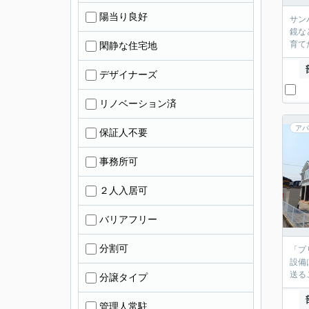
陽当り良好
サン
鏡な
育て
閑静な住宅地
デザイナーズ
リノベーション済
アパ
保証人不要
事務所可
２人入居可
バリアフリー
分割可
「プ
設備
送る
分譲タイプ
管理人常駐