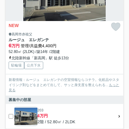
NEW
高岡市赤祖父
ルージュ エレガンテ
6
万円
管理/共益費4,400円
52.80㎡ (2LDK) /築14年 /2階建
北陸新幹線「新高岡」駅 徒歩13分
駐輪場
公共下水
新着情報：ルージュ エレガンテの空室情報ならコチラ。化粧品やスタ
イリング剤などをまとめて出して、サッと身支度を整えられる...
もっと
見る
募集中の部屋
203
6万円
2階 / 52.80㎡ / 2LDK