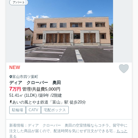
アパート
NEW
富山市四ツ葉町
ディア クローバー 奥田
7
万円
管理/共益費5,000円
51.41㎡ (1LDK) /築9年 /2階建
あいの風とやま鉄道「富山」駅 徒歩20分
駐輪場
CATV
宅配ボックス
新着情報：ディア クローバー 奥田の空室情報ならコチラ。留守中に
注文した商品が届くので、配送時間を気にせず注文ができる宅...
もっと
見る