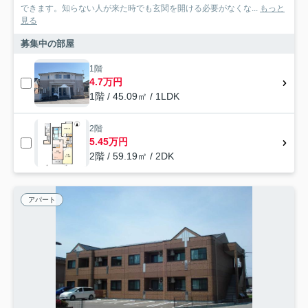
できます。知らない人が来た時でも玄関を開ける必要がなくな...
もっと
見る
募集中の部屋
1階
4.7万円
1階 / 45.09㎡ / 1LDK
2階
5.45万円
2階 / 59.19㎡ / 2DK
アパート