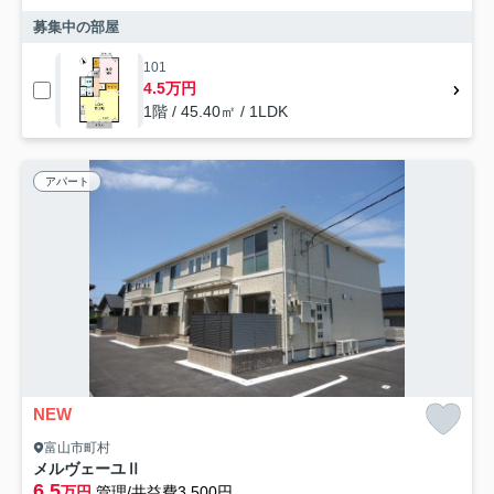
募集中の部屋
101
4.5万円
1階 / 45.40㎡ / 1LDK
アパート
NEW
富山市町村
メルヴェーユⅡ
6.5
万円
管理/共益費3,500円