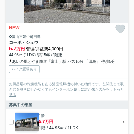
NEW
富山市婦中町田島
コーポ・シュウ
5.7
万円
管理/共益費4,000円
44.95㎡ (1LDK) /築15年 /2階建
あいの風とやま鉄道「富山」駅 バス16分 「田島」 停歩5分
バイク置場あり
お風呂場の乾燥機能もある浴室乾燥機の付いた物件です。玄関先まで覗
き穴を覗きに行かなくてもインターホン越しに誰が来たのかを...
もっと
見る
募集中の部屋
1階
5.7万円
1階 / 44.95㎡ / 1LDK