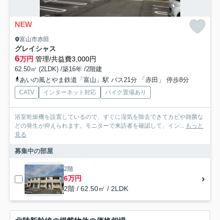
NEW
富山市赤田
グレイシャス
6
万円
管理/共益費3,000円
62.50㎡ (2LDK) /築16年 /2階建
あいの風とやま鉄道「富山」駅 バス21分 「赤田」 停歩8分
CATV
インターネット対応
バイク置場あり
浴室乾燥機を設置しているので、すぐに湿気を除去できてカビや雑菌な
どの発生が抑えられます。モニターで来訪者を確認して、イン...
もっと
見る
募集中の部屋
2階
6万円
2階 / 62.50㎡ / 2LDK