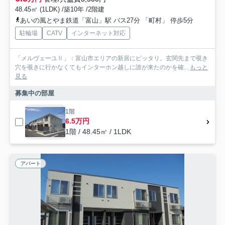
48.45㎡ (1LDK) /築10年 /2階建
あいの風とやま鉄道「富山」駅 バス27分 「町村」 停歩5分
駐輪場
CATV
インターネット対応
「メルヴェーユⅡ」：富山市エリアの新居にピッタリ。玄関先まで覗き
穴を覗きに行かなくてもインターホン越しに誰が来たのかを確...
もっと
見る
募集中の部屋
1階
6.5万円
1階 / 48.45㎡ / 1LDK
アパート