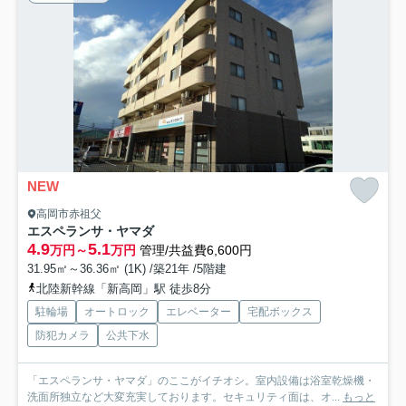
NEW
高岡市赤祖父
エスペランサ・ヤマダ
4.9
5.1
万円～
万円
管理/共益費6,600円
31.95㎡～36.36㎡ (1K) /築21年 /5階建
北陸新幹線「新高岡」駅 徒歩8分
駐輪場
オートロック
エレベーター
宅配ボックス
防犯カメラ
公共下水
「エスペランサ・ヤマダ」のここがイチオシ。室内設備は浴室乾燥機・
洗面所独立など大変充実しております。セキュリティ面は、オ...
もっと