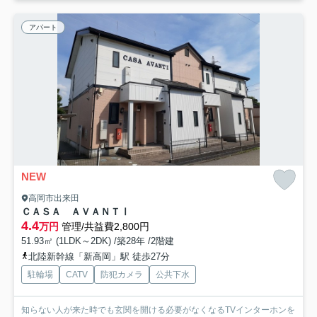
アパート
NEW
高岡市出来田
ＣＡＳＡ ＡＶＡＮＴⅠ
4.4
万円
管理/共益費2,800円
51.93㎡ (1LDK～2DK) /築28年 /2階建
北陸新幹線「新高岡」駅 徒歩27分
駐輪場
CATV
防犯カメラ
公共下水
知らない人が来た時でも玄関を開ける必要がなくなるTVインターホンを