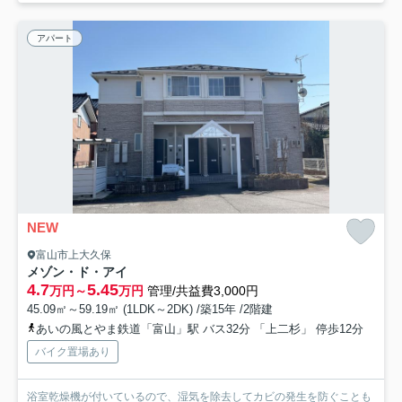
アパート
NEW
富山市上大久保
メゾン・ド・アイ
4.7
5.45
万円～
万円
管理/共益費3,000円
45.09㎡～59.19㎡ (1LDK～2DK) /築15年 /2階建
あいの風とやま鉄道「富山」駅 バス32分 「上二杉」 停歩12分
バイク置場あり
浴室乾燥機が付いているので、湿気を除去してカビの発生を防ぐことも