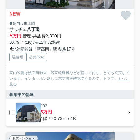
NEW
高岡市東上関
サリチェ八丁道
5
万円
管理/共益費2,300円
30.79㎡ (1K) /築11年 /2階建
北陸新幹線「新高岡」駅 徒歩17分
駐輪場
公共下水
室内設備は洗面所独立・浴室乾燥機などが揃っており、とても充実して
います。インターホン越しに来訪者を確認できるので、トラブ...
もっと
見る
募集中の部屋
102
5万円
1階 / 30.79㎡ / 1K
賃貸マンション