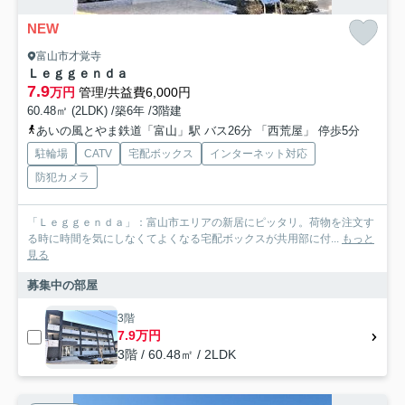
NEW
富山市才覚寺
Ｌｅｇｇｅｎｄａ
7.9
万円
管理/共益費6,000円
60.48㎡ (2LDK) /築6年 /3階建
あいの風とやま鉄道「富山」駅 バス26分 「西荒屋」 停歩5分
駐輪場
CATV
宅配ボックス
インターネット対応
防犯カメラ
「Ｌｅｇｇｅｎｄａ」：富山市エリアの新居にピッタリ。荷物を注文す
る時に時間を気にしなくてよくなる宅配ボックスが共用部に付...
もっと
見る
募集中の部屋
3階
7.9万円
3階 / 60.48㎡ / 2LDK