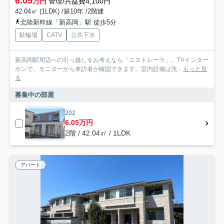
6.05
万円
管理/共益費4,100円
42.04㎡ (1LDK) /築10年 /2階建
北陸新幹線「新高岡」駅 徒歩5分
駐輪場
CATV
公共下水
新高岡駅周辺への引っ越しをお考えなら「エストレーラ」。TVインター
ホンで、モニターから来訪者が確認できます。室内設備は洗...
もっと見
る
募集中の部屋
202
6.05万円
2階 / 42.04㎡ / 1LDK
アパート