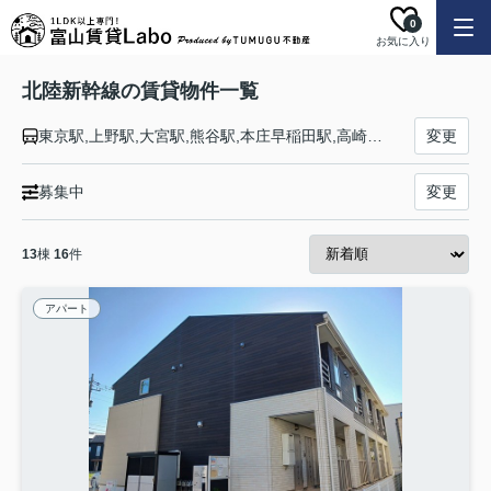
0
お気に入り
北陸新幹線の賃貸物件一覧
東京駅,上野駅,大宮駅,熊谷駅,本庄早稲田駅,高崎駅,安中榛名駅,軽井沢駅,佐久平駅,上田駅,長野駅,飯山駅,上越妙高駅,糸魚川駅,黒部宇奈月温泉駅,富山駅,新高岡駅,金沢駅,小松駅,加賀温泉駅,芦原温泉駅,福井駅,越前たけふ駅,敦賀駅
変更
募集中
変更
13
棟
16
件
アパート