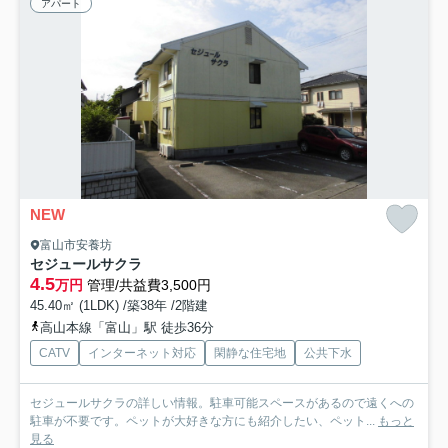
アパート
NEW
富山市安養坊
セジュールサクラ
4.5
万円
管理/共益費3,500円
45.40㎡ (1LDK) /築38年 /2階建
高山本線「富山」駅 徒歩36分
CATV
インターネット対応
閑静な住宅地
公共下水
セジュールサクラの詳しい情報。駐車可能スペースがあるので遠くへの
駐車が不要です。ペットが大好きな方にも紹介したい、ペット...
もっと
見る