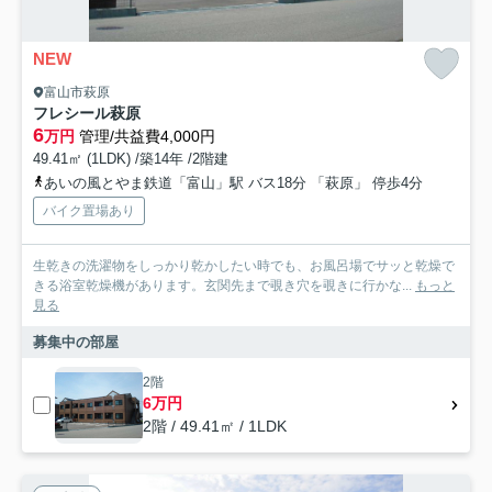
NEW
富山市萩原
フレシール萩原
6
万円
管理/共益費4,000円
49.41㎡ (1LDK) /築14年 /2階建
あいの風とやま鉄道「富山」駅 バス18分 「萩原」 停歩4分
バイク置場あり
生乾きの洗濯物をしっかり乾かしたい時でも、お風呂場でサッと乾燥で
きる浴室乾燥機があります。玄関先まで覗き穴を覗きに行かな...
もっと
見る
募集中の部屋
2階
6万円
2階 / 49.41㎡ / 1LDK