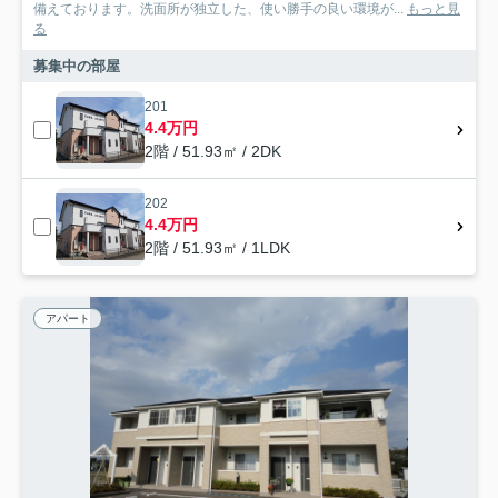
備えております。洗面所が独立した、使い勝手の良い環境が...
もっと見
る
募集中の部屋
201
4.4万円
2階 / 51.93㎡ / 2DK
202
4.4万円
2階 / 51.93㎡ / 1LDK
アパート