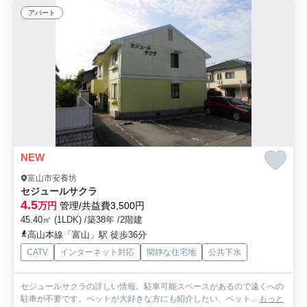
アパート
NEW
富山市安養坊
セジュールサクラ
4.5
万円
管理/共益費3,500円
45.40㎡ (1LDK) /築38年 /2階建
高山本線「富山」駅 徒歩36分
CATV
インターネット対応
閑静な住宅地
公共下水
セジュールサクラの詳しい情報。駐車可能スペースがあるので遠くへの
駐車が不要です。ペットが大好きな方にも紹介したい、ペット...
もっと