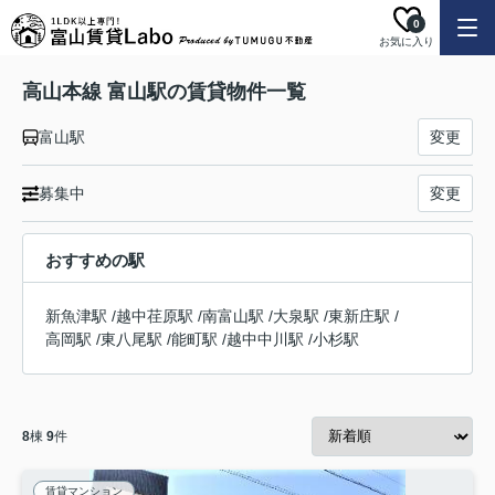
0
お気に入り
高山本線 富山駅の賃貸物件一覧
富山駅
変更
募集中
変更
おすすめの駅
新魚津駅
/
越中荏原駅
/
南富山駅
/
大泉駅
/
東新庄駅
/
高岡駅
/
東八尾駅
/
能町駅
/
越中中川駅
/
小杉駅
8
棟
9
件
賃貸マンション