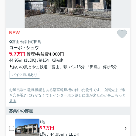
NEW
富山市婦中町田島
コーポ・シュウ
5.7
万円
管理/共益費4,000円
44.95㎡ (1LDK) /築15年 /2階建
あいの風とやま鉄道「富山」駅 バス16分 「田島」 停歩5分
バイク置場あり
お風呂場の乾燥機能もある浴室乾燥機の付いた物件です。玄関先まで覗
き穴を覗きに行かなくてもインターホン越しに誰が来たのかを...
もっと
見る
募集中の部屋
1階
5.7万円
1階 / 44.95㎡ / 1LDK