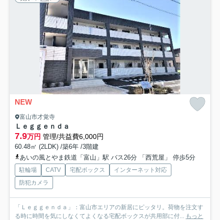
NEW
富山市才覚寺
Ｌｅｇｇｅｎｄａ
7.9
万円
管理/共益費6,000円
60.48㎡ (2LDK) /築6年 /3階建
あいの風とやま鉄道「富山」駅 バス26分 「西荒屋」 停歩5分
駐輪場
CATV
宅配ボックス
インターネット対応
防犯カメラ
「Ｌｅｇｇｅｎｄａ」：富山市エリアの新居にピッタリ。荷物を注文す
る時に時間を気にしなくてよくなる宅配ボックスが共用部に付...
もっと