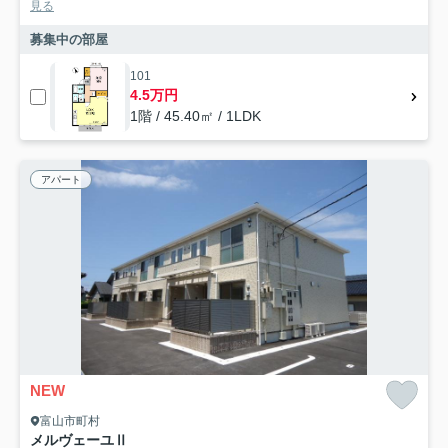
見る
募集中の部屋
101
4.5万円
1階 / 45.40㎡ / 1LDK
アパート
NEW
富山市町村
メルヴェーユⅡ