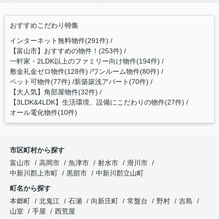
おすすめこだわり特集
インターネット無料物件(291件)
【富山市】おすすめの物件！(253件)
一軒家・2LDK以上のファミリー向け物件(194件)
敷金礼金ゼロ物件(128件)
ワンルーム物件(80件)
ペット可物件(77件)
新築築浅アパート(70件)
【大人気】角部屋物件(32件)
【3LDK&4LDK】生活環境、設備にこだわりの物件(27件)
オール電化物件(10件)
市区町村から探す
富山市
高岡市
魚津市
射水市
滑川市
中新川郡上市町
黒部市
中新川郡立山町
町名から探す
本郷町
北鬼江
石瀬
向新庄町
常盤台
野村
吉島
山室
手屋
西荒屋