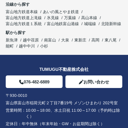
沿線から探す
富山地方鉄道本線
あいの風とやま鉄道
富山地方鉄道上滝線
氷見線
万葉線
高山本線
富山地方鉄道１系統
富山地鉄富山港線
城端線
北陸新幹線
駅から探す
新魚津
越中荏原
南富山
大泉
東新庄
高岡
東八尾
能町
越中中川
小杉
TUMUGU不動産株式会社
076-482-6889
お問い合わせ
〒930-0010
富山県富山市稲荷元町２丁目7番19号 メゾンひまわり 202号室
営業時間：
10:00～18:00、水土日祝 11:00～17:00（予約時は除
く）
定休日：
年中無休（年末年始・GW・お盆期間は除く）