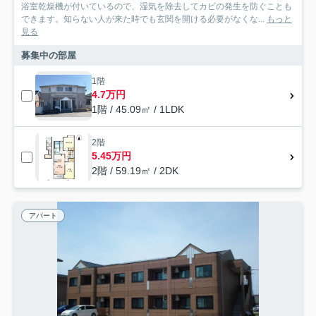
浴室乾燥機が付いているので、湿気を除去してカビの発生を防ぐことも
できます。知らない人が来た時でも玄関を開ける必要がなくな...
もっと
見る
募集中の部屋
1階
4.7万円
1階 / 45.09㎡ / 1LDK
2階
5.45万円
2階 / 59.19㎡ / 2DK
アパート