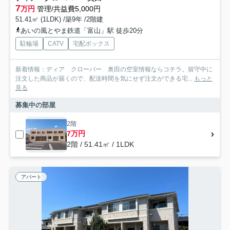
7
万円
管理/共益費5,000円
51.41㎡ (1LDK) /築9年 /2階建
あいの風とやま鉄道「富山」駅 徒歩20分
駐輪場
CATV
宅配ボックス
新着情報：ディア クローバー 奥田の空室情報ならコチラ。留守中に
注文した商品が届くので、配送時間を気にせず注文ができる宅...
もっと
見る
募集中の部屋
2階
7万円
2階 / 51.41㎡ / 1LDK
アパート