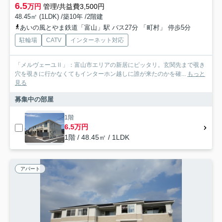
6.5
万円
管理/共益費3,500円
48.45㎡ (1LDK) /築10年 /2階建
あいの風とやま鉄道「富山」駅 バス27分 「町村」 停歩5分
駐輪場
CATV
インターネット対応
「メルヴェーユⅡ」：富山市エリアの新居にピッタリ。玄関先まで覗き
穴を覗きに行かなくてもインターホン越しに誰が来たのかを確...
もっと
見る
募集中の部屋
1階
6.5万円
1階 / 48.45㎡ / 1LDK
アパート