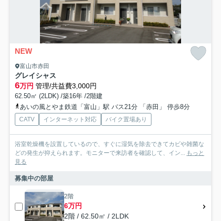
NEW
富山市赤田
グレイシャス
6
万円
管理/共益費3,000円
62.50㎡ (2LDK) /築16年 /2階建
あいの風とやま鉄道「富山」駅 バス21分 「赤田」 停歩8分
CATV
インターネット対応
バイク置場あり
浴室乾燥機を設置しているので、すぐに湿気を除去できてカビや雑菌な
どの発生が抑えられます。モニターで来訪者を確認して、イン...
もっと
見る
募集中の部屋
2階
6万円
2階 / 62.50㎡ / 2LDK