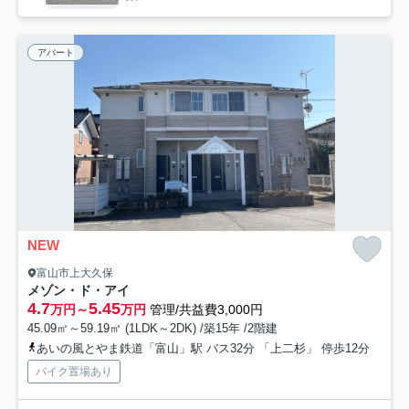
アパート
NEW
富山市上大久保
メゾン・ド・アイ
4.7
5.45
万円～
万円
管理/共益費3,000円
45.09㎡～59.19㎡ (1LDK～2DK) /築15年 /2階建
あいの風とやま鉄道「富山」駅 バス32分 「上二杉」 停歩12分
バイク置場あり