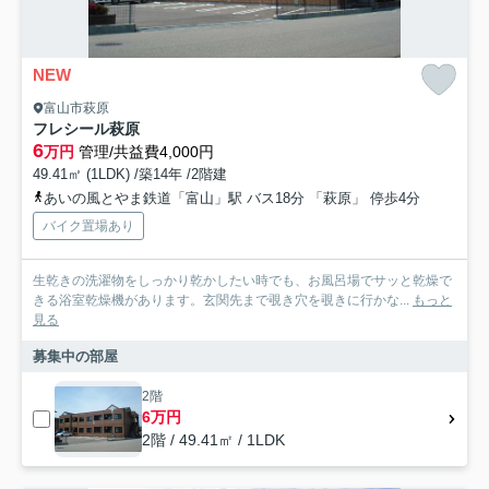
NEW
富山市萩原
フレシール萩原
6
万円
管理/共益費4,000円
49.41㎡ (1LDK) /築14年 /2階建
あいの風とやま鉄道「富山」駅 バス18分 「萩原」 停歩4分
バイク置場あり
生乾きの洗濯物をしっかり乾かしたい時でも、お風呂場でサッと乾燥で
きる浴室乾燥機があります。玄関先まで覗き穴を覗きに行かな...
もっと
見る
募集中の部屋
2階
6万円
2階 / 49.41㎡ / 1LDK