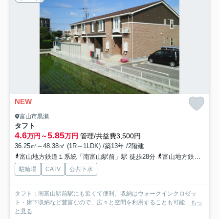
NEW
富山市黒瀬
タフト
4.6
5.85
万円～
万円
管理/共益費3,500円
36.25㎡～48.38㎡ (1R～1LDK) /築13年 /2階建
富山地方鉄道１系統「南富山駅前」駅 徒歩28分
富山地方鉄道上滝線「南富山」駅 徒歩28分
駐輪場
CATV
公共下水
タフト：南富山駅前駅にも近くて便利。収納はウォークインクロゼッ
ト・床下収納など豊富なので、広々と空間を利用することも可能...
もっ
と見る