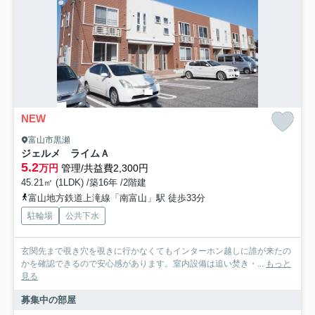
NEW
富山市黒瀬
ジェルメ ライムＡ
5.2
万円
管理/共益費2,300円
45.21㎡ (1LDK) /築16年 /2階建
富山地方鉄道上滝線「南富山」駅 徒歩33分
駐輪場
公共下水
玄関先まで覗き穴を覗きに行かなくてもインターホン越しに誰が来たの
かを確認できるので安心感があります。室内設備は追い焚き・...
もっと
見る
募集中の部屋