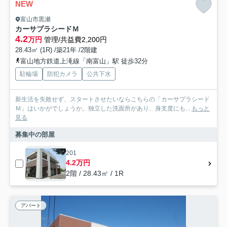
NEW
富山市黒瀬
カーサプラシードＭ
4.2
万円
管理/共益費2,200円
28.43㎡ (1R) /築21年 /2階建
富山地方鉄道上滝線「南富山」駅 徒歩32分
駐輪場
防犯カメラ
公共下水
新生活を失敗せず、スタートさせたいならこちらの「カーサプラシード
Ｍ」はいかがでしょうか。独立した洗面所があり、身支度にも...
もっと
見る
募集中の部屋
201
4.2万円
2階 / 28.43㎡ / 1R
アパート