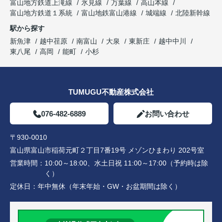
富山地方鉄道上滝線
氷見線
万葉線
高山本線
富山地方鉄道１系統
富山地鉄富山港線
城端線
北陸新幹線
駅から探す
新魚津
越中荏原
南富山
大泉
東新庄
越中中川
東八尾
高岡
能町
小杉
TUMUGU不動産株式会社
076-482-6889
お問い合わせ
〒930-0010
富山県富山市稲荷元町２丁目7番19号 メゾンひまわり 202号室
営業時間：
10:00～18:00、水土日祝 11:00～17:00（予約時は除
く）
定休日：
年中無休（年末年始・GW・お盆期間は除く）