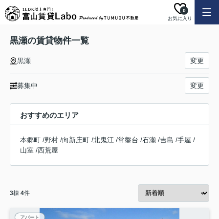
0
お気に入り
黒瀬の賃貸物件一覧
黒瀬
変更
募集中
変更
おすすめのエリア
本郷町
/
野村
/
向新庄町
/
北鬼江
/
常盤台
/
石瀬
/
吉島
/
手屋
/
山室
/
西荒屋
3
棟
4
件
アパート