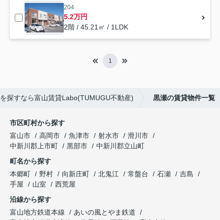
204
5.2万円
2階 / 45.21㎡ / 1LDK
1
探すなら富山賃貸Labo(TUMUGU不動産)
黒瀬の賃貸物件一覧
市区町村から探す
富山市
高岡市
魚津市
射水市
滑川市
中新川郡上市町
黒部市
中新川郡立山町
町名から探す
本郷町
野村
向新庄町
北鬼江
常盤台
石瀬
吉島
手屋
山室
西荒屋
沿線から探す
富山地方鉄道本線
あいの風とやま鉄道