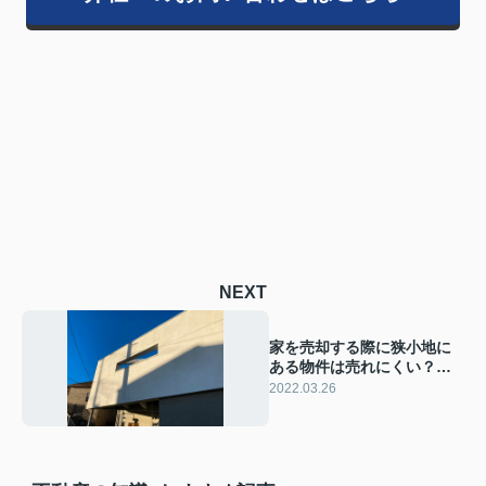
NEXT
家を売却する際に狭小地に
ある物件は売れにくい？そ
の理由と売る方法をご紹介
2022.03.26