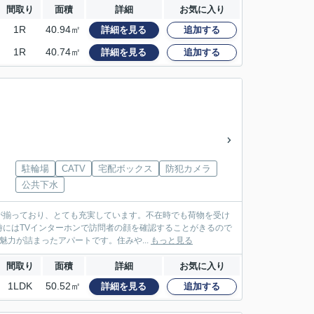
間取り
面積
詳細
お気に入り
1R
40.94㎡
詳細を見る
追加する
1R
40.74㎡
詳細を見る
追加する
駐輪場
CATV
宅配ボックス
防犯カメラ
公共下水
が揃っており、とても充実しています。不在時でも荷物を受け
にはTVインターホンで訪問者の顔を確認することがきるので
魅力が詰まったアパートです。住みや...
もっと見る
間取り
面積
詳細
お気に入り
1LDK
50.52㎡
詳細を見る
追加する