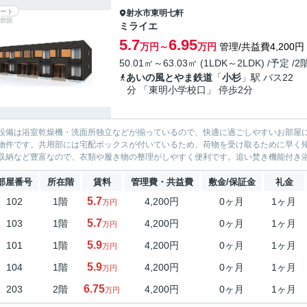
ート
射水市
東明七軒
ミライエ
5.7
6.95
万円～
万円
管理/共益費4,200円
50.01㎡～63.03㎡ (1LDK～2LDK) /予定 /
あいの風とやま鉄道
「
小杉
」駅 バス22
分 「東明小学校口」 停歩2分
設備は浴室乾燥機・洗面所独立などが揃っているので、快適に過ごしやすいお部屋に
物件です。共用部には宅配ボックスが付いているため、荷物を受け取るために早く
収納など豊富なので、衣類や履き物の整理がしやすく便利です。追い焚き機能付き浴
部屋番号
所在階
賃料
管理費・共益費
敷金/保証金
礼金
5.7
102
1階
4,200円
0ヶ月
1ヶ月
万円
5.7
103
1階
4,200円
0ヶ月
1ヶ月
万円
5.9
101
1階
4,200円
0ヶ月
1ヶ月
万円
5.9
104
1階
4,200円
0ヶ月
1ヶ月
万円
6.75
203
2階
4,200円
0ヶ月
1ヶ月
万円