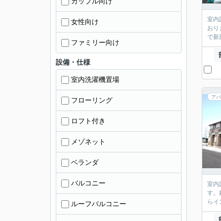
カップル向け
室内
女性向け
おり
で新
ファミリー向け
設備・仕様
室内洗濯機置場
アパ
フローリング
ロフト付き
メゾネット
ベランダ
バルコニー
室内
す。
らイ
ルーフバルコニー