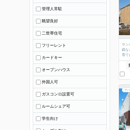
管理人常駐
眺望良好
二世帯住宅
サン
フリーレント
鏡な
育て
カードキー
オープンハウス
外国人可
アパ
ガスコンロ設置可
ルームシェア可
学生向け