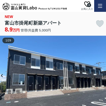
0
お気に入り
NEW
富山市掛尾町新築アパート
8.9
万円
管理/共益費 5,000円
1
/
29