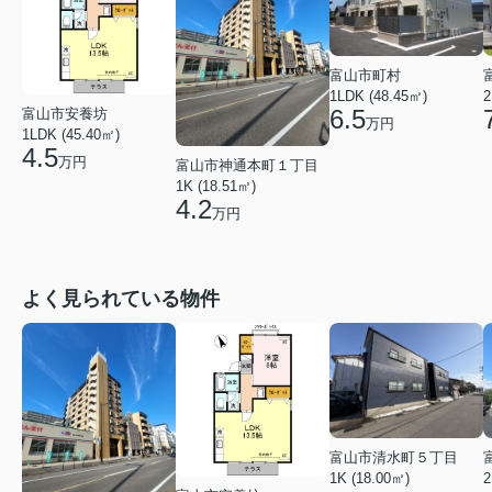
富山市町村
1LDK (48.45㎡)
2
6.5
富山市安養坊
万円
1LDK (45.40㎡)
4.5
万円
富山市神通本町１丁目
1K (18.51㎡)
4.2
万円
よく見られている物件
富山市清水町５丁目
1K (18.00㎡)
2