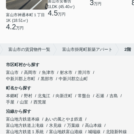
3
富山市安養坊
万円
1LDK (45.40㎡)
4.5
万円
富山市神通本町１丁目
1K (18.51㎡)
4.2
万円
富山市の賃貸物件一覧
富山市掛尾町新築アパート
2階
市区町村から探す
富山市
高岡市
魚津市
射水市
滑川市
中新川郡上市町
黒部市
中新川郡立山町
町名から探す
本郷町
野村
北鬼江
向新庄町
常盤台
石瀬
吉島
手屋
山室
西荒屋
沿線から探す
富山地方鉄道本線
あいの風とやま鉄道
富山地方鉄道上滝線
氷見線
万葉線
高山本線
富山地方鉄道１系統
富山地鉄富山港線
城端線
北陸新幹線