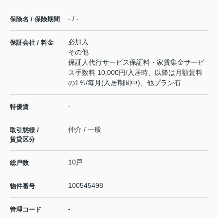
- / -
保険名 / 保険期間
必加入
保証会社 / 料金
その他
保証人代行サービス保証料・家賃集金サービ
ス手数料 10,000円/入居時、以降は月額賃料
の1％/毎月(入居期間中)、他プラン有
-
特優賃
仲介 / 一般
取引態様 /
賃貸区分
10戸
総戸数
100545498
物件番号
-
管理コード