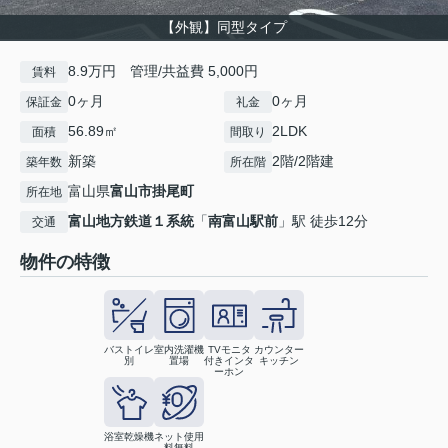
【外観】同型タイプ
8.9万円 管理/共益費 5,000円
賃料
0ヶ月
0ヶ月
保証金
礼金
56.89㎡
2LDK
面積
間取り
新築
2階/2階建
築年数
所在階
富山県
富山市
掛尾町
所在地
富山地方鉄道１系統
「
南富山駅前
」駅 徒歩12分
交通
物件の特徴
バストイレ
室内洗濯機
TVモニタ
カウンター
別
置場
付きインタ
キッチン
ーホン
浴室乾燥機
ネット使用
料無料