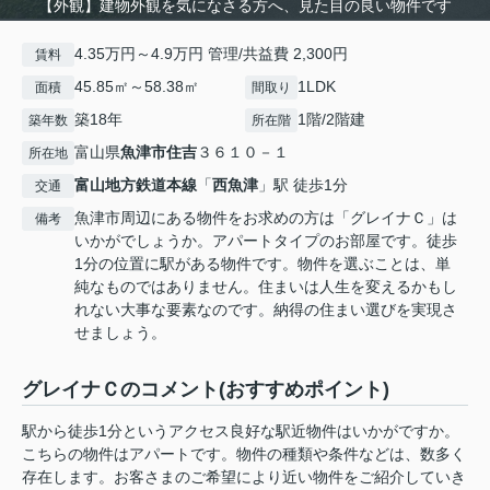
【外観】建物外観を気になさる方へ、見た目の良い物件です
4.35万円～4.9万円 管理/共益費 2,300円
賃料
45.85㎡～58.38㎡
1LDK
面積
間取り
築18年
1階/2階建
築年数
所在階
富山県
魚津市
住吉
３６１０－１
所在地
富山地方鉄道本線
「
西魚津
」駅 徒歩1分
交通
魚津市周辺にある物件をお求めの方は「グレイナＣ」は
備考
いかがでしょうか。アパートタイプのお部屋です。徒歩
1分の位置に駅がある物件です。物件を選ぶことは、単
純なものではありません。住まいは人生を変えるかもし
れない大事な要素なのです。納得の住まい選びを実現さ
せましょう。
グレイナＣのコメント(おすすめポイント)
駅から徒歩1分というアクセス良好な駅近物件はいかがですか。
こちらの物件はアパートです。物件の種類や条件などは、数多く
存在します。お客さまのご希望により近い物件をご紹介していき