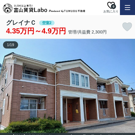
0
お気に入り
グレイナＣ
空室2
4.35万円～4.9万円
管理/共益費 2,300円
1
/
19