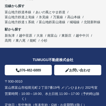
沿線から探す
富山地方鉄道本線
あいの風とやま鉄道
富山地方鉄道上滝線
氷見線
万葉線
高山本線
富山地方鉄道１系統
富山地鉄富山港線
城端線
北陸新幹線
駅から探す
新魚津
越中荏原
大泉
南富山
東新庄
越中中川
高岡
東八尾
能町
小杉
TUMUGU不動産株式会社
076-482-6889
お問い合わせ
〒930-0010
富山県富山市稲荷元町２丁目7番19号 メゾンひまわり 202号室
営業時間：
10:00～18:00、水土日祝 11:00～17:00（予約時は除
く）
定休日：
年中無休（年末年始・GW・お盆期間は除く）