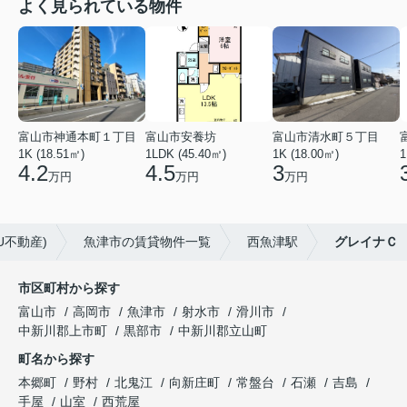
よく見られている物件
富山市神通本町１丁目
富山市安養坊
富山市清水町５丁目
1K (18.51㎡)
1LDK (45.40㎡)
1K (18.00㎡)
1
4.2
4.5
3
万円
万円
万円
U不動産)
魚津市の賃貸物件一覧
西魚津駅
グレイナＣ
市区町村から探す
富山市
高岡市
魚津市
射水市
滑川市
中新川郡上市町
黒部市
中新川郡立山町
町名から探す
本郷町
野村
北鬼江
向新庄町
常盤台
石瀬
吉島
手屋
山室
西荒屋