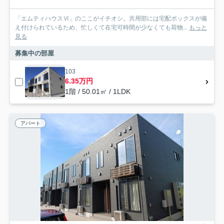
「エムティハウスⅥ」のここがイチオシ。共用部には宅配ボックスが備
え付けられているため、忙しくて在宅可時間が少なくても荷物...
もっと
見る
募集中の部屋
103
6.35万円
1階 / 50.01㎡ / 1LDK
アパート