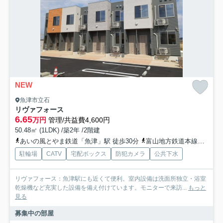
NEW
魚津市立石
リヴァフォース
6.65
万円
管理/共益費4,600円
50.48㎡ (1LDK) /築2年 /2階建
あいの風とやま鉄道「魚津」駅 徒歩30分
富山地方鉄道本線「新魚津」駅 徒歩33分
駐輪場
CATV
宅配ボックス
防犯カメラ
公共下水
リヴァフォース：魚津駅にも近くて便利。室内設備は洗面所独立・浴室
乾燥機など充実した設備を備え付けています。モニターで来訪...
もっと
見る
募集中の部屋