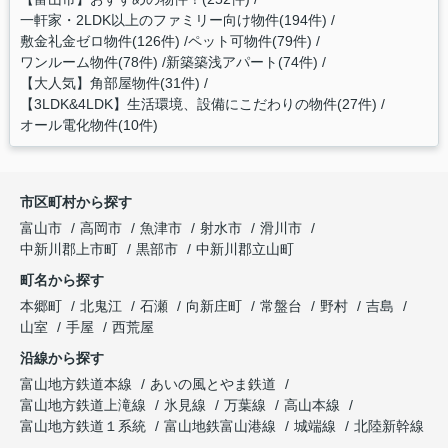
一軒家・2LDK以上のファミリー向け物件(194件)
敷金礼金ゼロ物件(126件)
ペット可物件(79件)
ワンルーム物件(78件)
新築築浅アパート(74件)
【大人気】角部屋物件(31件)
【3LDK&4LDK】生活環境、設備にこだわりの物件(27件)
オール電化物件(10件)
市区町村から探す
富山市
高岡市
魚津市
射水市
滑川市
中新川郡上市町
黒部市
中新川郡立山町
町名から探す
本郷町
北鬼江
石瀬
向新庄町
常盤台
野村
吉島
山室
手屋
西荒屋
沿線から探す
富山地方鉄道本線
あいの風とやま鉄道
富山地方鉄道上滝線
氷見線
万葉線
高山本線
富山地方鉄道１系統
富山地鉄富山港線
城端線
北陸新幹線