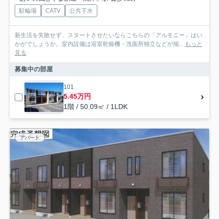
駐輪場
CATV
公共下水
新生活を失敗せず、スタートさせたいならこちらの「アルモニー」はい
かがでしょうか。室内設備は浴室乾燥機・洗面所独立などが揃...
もっと
見る
募集中の部屋
101
5.45万円
1階 / 50.09㎡ / 1LDK
アパート