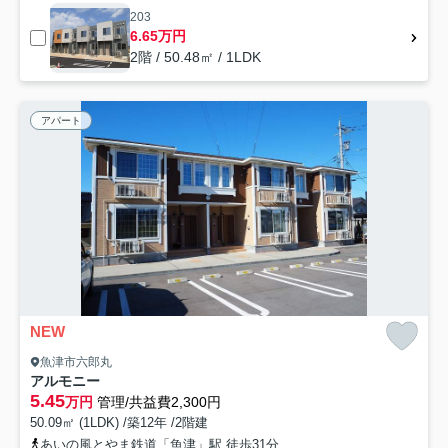
203
6.65万円
2階 / 50.48㎡ / 1LDK
アパート
NEW
魚津市六郎丸
アルモニー
5.45
万円
管理/共益費2,300円
50.09㎡ (1LDK) /築12年 /2階建
あいの風とやま鉄道「魚津」駅 徒歩31分