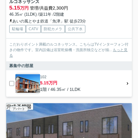
ルコネッサンス
5.15
万円
管理/共益費2,300円
46.35㎡ (1LDK) /築11年 /2階建
あいの風とやま鉄道「魚津」駅 徒歩23分
駐輪場
CATV
防犯カメラ
公共下水
こだわりポイント満載のルコネッサンス。こちらはTVインターフォン付
きの物件です。室内設備は浴室乾燥機・洗面所独立などが揃...
もっと見
る
募集中の部屋
102
5.15万円
1階 / 46.35㎡ / 1LDK
アパート