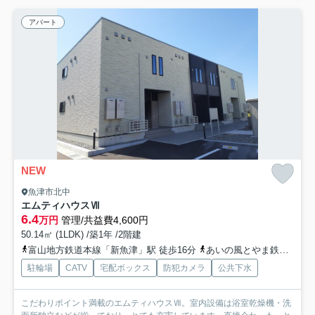
アパート
NEW
魚津市北中
エムティハウスⅦ
6.4
万円
管理/共益費4,600円
50.14㎡ (1LDK) /築1年 /2階建
富山地方鉄道本線「新魚津」駅 徒歩16分
あいの風とやま鉄道「魚津」駅 徒歩19分
駐輪場
CATV
宅配ボックス
防犯カメラ
公共下水
こだわりポイント満載のエムティハウスⅦ。室内設備は浴室乾燥機・洗