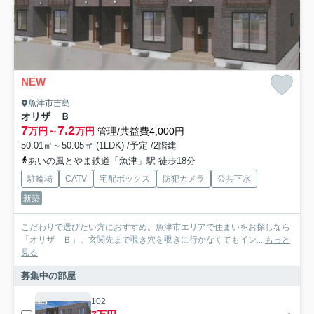
NEW
魚津市吉島
オリザ Ｂ
7
7.2
万円～
万円
管理/共益費4,000円
50.01㎡～50.05㎡ (1LDK) /予定 /2階建
あいの風とやま鉄道「魚津」駅 徒歩18分
駐輪場
CATV
宅配ボックス
防犯カメラ
公共下水
新築
こだわりで選びたい方におすすめ。魚津市エリアで住まいをお探しなら
「オリザ Ｂ」。玄関先まで覗き穴を覗きに行かなくてもイン...
もっと
見る
募集中の部屋
102