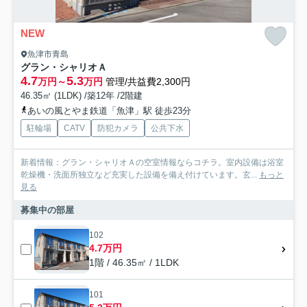
NEW
魚津市青島
グラン・シャリオＡ
4.7
5.3
万円～
万円
管理/共益費2,300円
46.35㎡ (1LDK) /築12年 /2階建
あいの風とやま鉄道「魚津」駅 徒歩23分
駐輪場
CATV
防犯カメラ
公共下水
新着情報：グラン・シャリオＡの空室情報ならコチラ。室内設備は浴室
乾燥機・洗面所独立など充実した設備を備え付けています。玄...
もっと
見る
募集中の部屋
102
4.7万円
1階 / 46.35㎡ / 1LDK
101