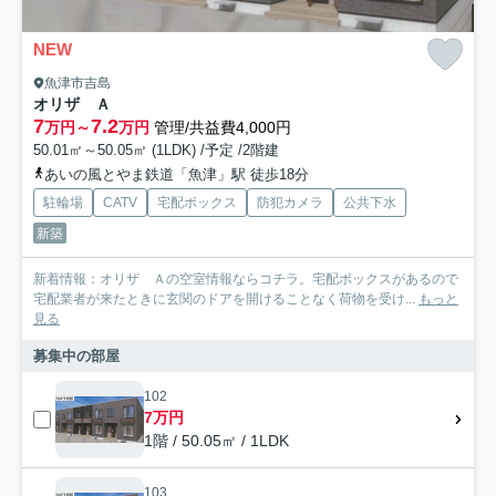
NEW
魚津市吉島
オリザ Ａ
7
7.2
万円～
万円
管理/共益費4,000円
50.01㎡～50.05㎡ (1LDK) /予定 /2階建
あいの風とやま鉄道「魚津」駅 徒歩18分
駐輪場
CATV
宅配ボックス
防犯カメラ
公共下水
新築
新着情報：オリザ Ａの空室情報ならコチラ。宅配ボックスがあるので
宅配業者が来たときに玄関のドアを開けることなく荷物を受け...
もっと
見る
募集中の部屋
102
7万円
1階 / 50.05㎡ / 1LDK
103