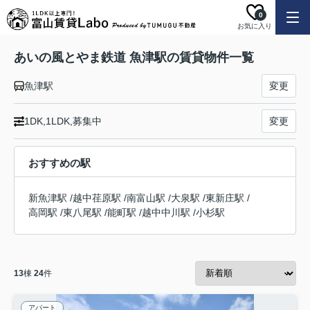
0
お気に入り
あいの風とやま鉄道 魚津駅の賃貸物件一覧
魚津駅
変更
1DK,1LDK,募集中
変更
おすすめの駅
新魚津駅
/
越中荏原駅
/
南富山駅
/
大泉駅
/
東新庄駅
/
高岡駅
/
東八尾駅
/
能町駅
/
越中中川駅
/
小杉駅
13
棟
24
件
アパート