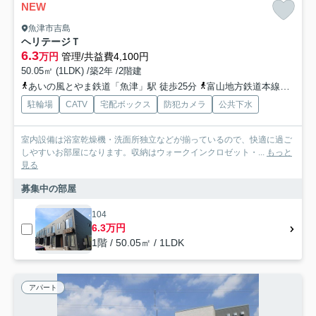
NEW
魚津市吉島
ヘリテージＴ
6.3
万円
管理/共益費4,100円
50.05㎡ (1LDK) /築2年 /2階建
あいの風とやま鉄道「魚津」駅 徒歩25分
富山地方鉄道本線「新魚津」駅 徒歩28分
駐輪場
CATV
宅配ボックス
防犯カメラ
公共下水
室内設備は浴室乾燥機・洗面所独立などが揃っているので、快適に過ご
しやすいお部屋になります。収納はウォークインクロゼット・...
もっと
見る
募集中の部屋
104
6.3万円
1階 / 50.05㎡ / 1LDK
アパート