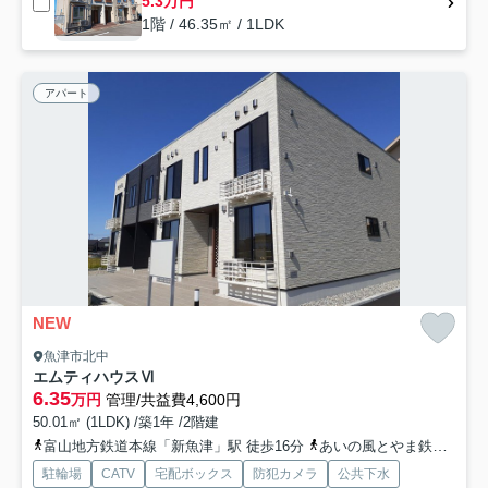
5.3万円
1階 / 46.35㎡ / 1LDK
アパート
NEW
魚津市北中
エムティハウスⅥ
6.35
万円
管理/共益費4,600円
50.01㎡ (1LDK) /築1年 /2階建
富山地方鉄道本線「新魚津」駅 徒歩16分
あいの風とやま鉄道「魚津」駅 徒歩19分
駐輪場
CATV
宅配ボックス
防犯カメラ
公共下水