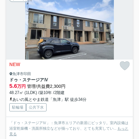
NEW
魚津市印田
ドゥ・ステージアⅣ
5.6
万円
管理/共益費2,300円
48.27㎡ (1LDK) /築10年 /2階建
あいの風とやま鉄道「魚津」駅 徒歩34分
駐輪場
公共下水
「ドゥ・ステージアⅣ」：魚津市エリアの新居にピッタリ。室内設備は
浴室乾燥機・洗面所独立などが揃っており、とても充実してい...
もっと
見る