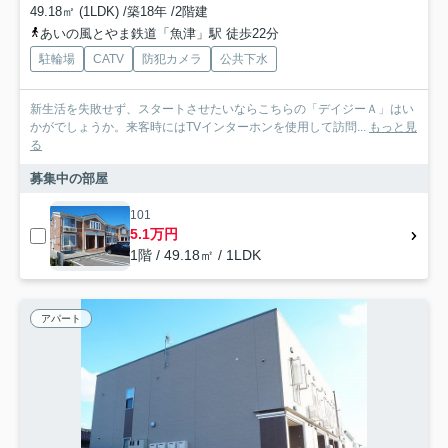
49.18㎡ (1LDK) /築18年 /2階建
あいの風とやま鉄道「魚津」駅 徒歩22分
駐輪場
CATV
防犯カメラ
公共下水
新生活を失敗せず、スタートさせたいならこちらの「デイジーＡ」はい
かがでしょうか。来客時にはTVインターホンを使用して訪問...
もっと見
る
募集中の部屋
101
5.1万円
1階 / 49.18㎡ / 1LDK
アパート