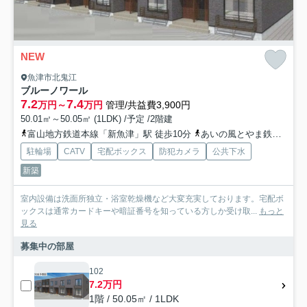
NEW
魚津市北鬼江
ブルーノワール
7.2
7.4
万円～
万円
管理/共益費3,900円
50.01㎡～50.05㎡ (1LDK) /予定 /2階建
富山地方鉄道本線「新魚津」駅 徒歩10分
あいの風とやま鉄道「魚津」駅 徒歩13分
駐輪場
CATV
宅配ボックス
防犯カメラ
公共下水
新築
室内設備は洗面所独立・浴室乾燥機など大変充実しております。宅配ボ
ックスは通常カードキーや暗証番号を知っている方しか受け取...
もっと
見る
募集中の部屋
102
7.2万円
1階 / 50.05㎡ / 1LDK