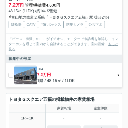
7.2
万円
管理/共益費4,600円
48.15㎡ (1LDK) /築1年 /2階建
富山地方鉄道２系統「トヨタＧスクエア五福」駅 徒歩24分
駐輪場
CATV
宅配ボックス
防犯カメラ
公共下水
「ピース・有沢」のここがイチオシ。モニターで来訪者を確認し、イン
ターホンを通じて室内から会話することができます。室内設備...
もっと
見る
募集中の部屋
104
7.2万円
1階 / 48.15㎡ / 1LDK
トヨタＧスクエア五福の掲載物件の家賃相場
家賃相場
空室件数
-
-
1R～1K