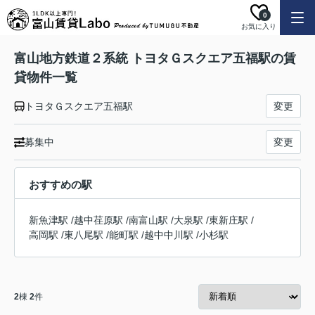
0
お気に入り
富山地方鉄道２系統 トヨタＧスクエア五福駅の賃
貸物件一覧
トヨタＧスクエア五福駅
変更
募集中
変更
おすすめの駅
新魚津駅
/
越中荏原駅
/
南富山駅
/
大泉駅
/
東新庄駅
/
高岡駅
/
東八尾駅
/
能町駅
/
越中中川駅
/
小杉駅
2
棟
2
件