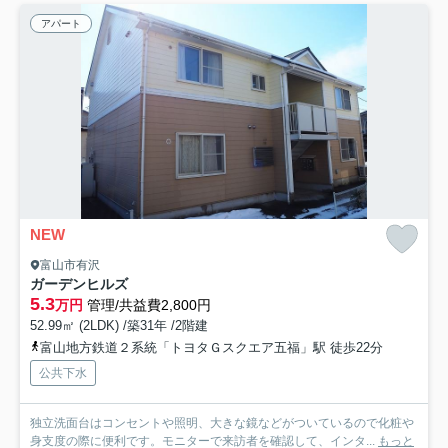
アパート
NEW
富山市有沢
ガーデンヒルズ
5.3
万円
管理/共益費2,800円
52.99㎡ (2LDK) /築31年 /2階建
富山地方鉄道２系統「トヨタＧスクエア五福」駅 徒歩22分
公共下水
独立洗面台はコンセントや照明、大きな鏡などがついているので化粧や
身支度の際に便利です。モニターで来訪者を確認して、インタ...
もっと