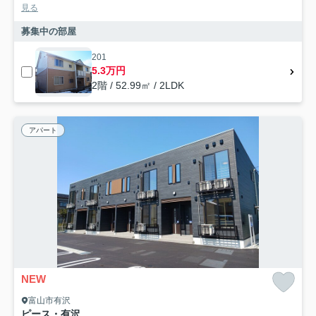
見る
募集中の部屋
201
5.3万円
2階 / 52.99㎡ / 2LDK
アパート
NEW
富山市有沢
ピース・有沢