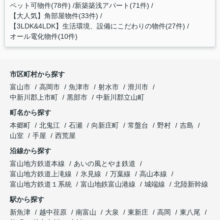
ペット可物件(78件)
新築築浅アパート(71件)
【大人気】角部屋物件(33件)
【3LDK&4LDK】生活環境、設備にこだわりの物件(27件)
オール電化物件(10件)
市区町村から探す
富山市
高岡市
魚津市
射水市
滑川市
中新川郡上市町
黒部市
中新川郡立山町
町名から探す
本郷町
北鬼江
石瀬
向新庄町
常盤台
野村
吉島
山室
手屋
西荒屋
沿線から探す
富山地方鉄道本線
あいの風とやま鉄道
富山地方鉄道上滝線
氷見線
万葉線
高山本線
富山地方鉄道１系統
富山地鉄富山港線
城端線
北陸新幹線
駅から探す
新魚津
越中荏原
南富山
大泉
東新庄
高岡
東八尾