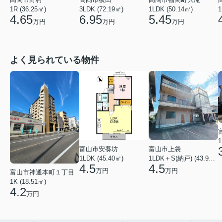
1R (36.25㎡)
3LDK (72.19㎡)
1LDK (50.14㎡)
1
4.65
6.95
5.45
万円
万円
万円
よく見られている物件
1
富山市安養坊
富山市上袋
1LDK (45.40㎡)
1LDK＋S(納戸) (43.93㎡)
4.5
4.5
万円
万円
富山市神通本町１丁目
1K (18.51㎡)
4.2
万円