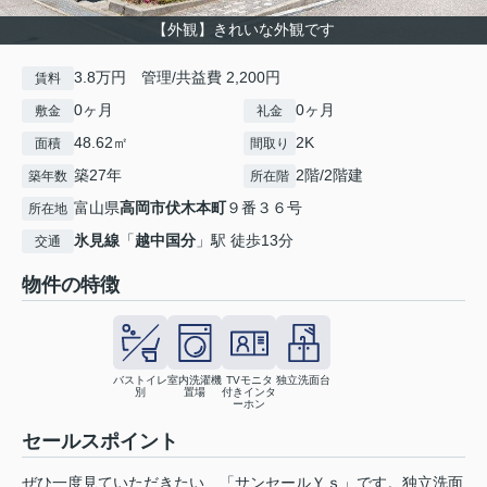
【外観】きれいな外観です
3.8万円 管理/共益費 2,200円
賃料
0ヶ月
0ヶ月
敷金
礼金
48.62㎡
2K
面積
間取り
築27年
2階/2階建
築年数
所在階
富山県
高岡市
伏木本町
９番３６号
所在地
氷見線
「
越中国分
」駅 徒歩13分
交通
物件の特徴
バストイレ
室内洗濯機
TVモニタ
独立洗面台
別
置場
付きインタ
ーホン
セールスポイント
ぜひ一度見ていただきたい、「サンセールＹｓ」です。独立洗面