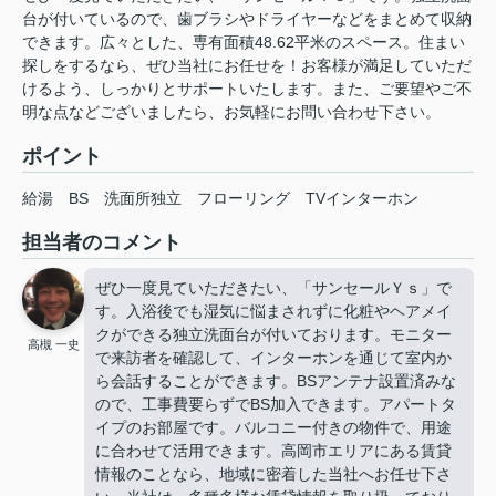
台が付いているので、歯ブラシやドライヤーなどをまとめて収納
できます。広々とした、専有面積48.62平米のスペース。住まい
探しをするなら、ぜひ当社にお任せを！お客様が満足していただ
けるよう、しっかりとサポートいたします。また、ご要望やご不
明な点などございましたら、お気軽にお問い合わせ下さい。
ポイント
給湯
BS
洗面所独立
フローリング
TVインターホン
担当者のコメント
ぜひ一度見ていただきたい、「サンセールＹｓ」で
す。入浴後でも湿気に悩まされずに化粧やヘアメイ
クができる独立洗面台が付いております。モニター
高槻 一史
で来訪者を確認して、インターホンを通じて室内か
ら会話することができます。BSアンテナ設置済みな
ので、工事費要らずでBS加入できます。アパートタ
イプのお部屋です。バルコニー付きの物件で、用途
に合わせて活用できます。高岡市エリアにある賃貸
情報のことなら、地域に密着した当社へお任せ下さ