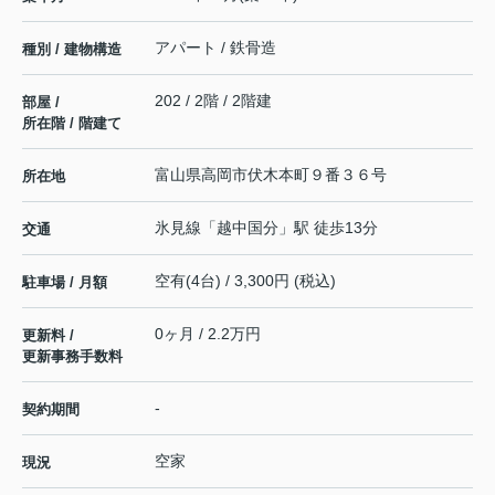
アパート / 鉄骨造
種別 / 建物構造
202 / 2階 / 2階建
部屋 /
所在階 / 階建て
富山県
高岡市
伏木本町
９番３６号
所在地
氷見線
「
越中国分
」駅 徒歩13分
交通
空有(4台) / 3,300円 (税込)
駐車場 / 月額
0ヶ月 / 2.2万円
更新料 /
更新事務手数料
-
契約期間
空家
現況