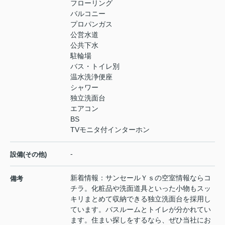
フローリング
バルコニー
プロパンガス
公営水道
公共下水
駐輪場
バス・トイレ別
温水洗浄便座
シャワー
独立洗面台
エアコン
BS
TVモニタ付インターホン
-
設備(その他)
新着情報：サンセールＹｓの空室情報ならコ
備考
チラ。化粧品や洗面道具といった小物もスッ
キリまとめて収納できる独立洗面台を採用し
ています。バスルームとトイレが分かれてい
ます。住まい探しをするなら、ぜひ当社にお