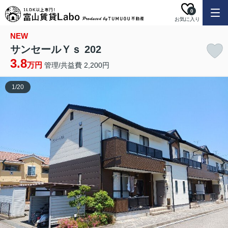
0
お気に入り
NEW
サンセールＹｓ 202
3.8
万円
管理/共益費 2,200円
1
/
20