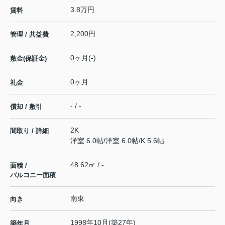
3.8万円
賃料
2,200円
管理 / 共益費
0ヶ月(-)
敷金(保証金)
0ヶ月
礼金
- / -
償却 / 敷引
2K
間取り / 詳細
洋室 6.0帖
/
洋室 6.0帖
/
K 5.6帖
48.62㎡ / -
面積 /
バルコニー面積
南東
向き
1998年10月(築27年)
築年月