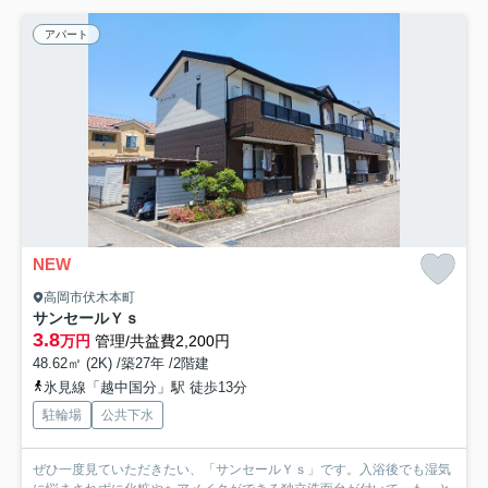
アパート
NEW
高岡市伏木本町
サンセールＹｓ
3.8
万円
管理/共益費2,200円
48.62㎡ (2K) /築27年 /2階建
氷見線「越中国分」駅 徒歩13分
駐輪場
公共下水
ぜひ一度見ていただきたい、「サンセールＹｓ」です。入浴後でも湿気