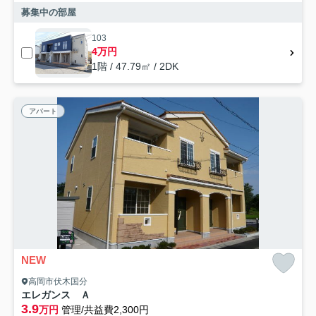
募集中の部屋
103
4万円
1階 / 47.79㎡ / 2DK
アパート
NEW
高岡市伏木国分
エレガンス Ａ
3.9
万円
管理/共益費2,300円