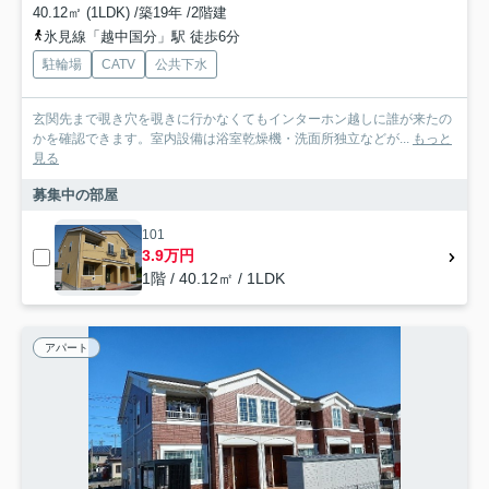
40.12㎡ (1LDK) /築19年 /2階建
氷見線「越中国分」駅 徒歩6分
駐輪場
CATV
公共下水
玄関先まで覗き穴を覗きに行かなくてもインターホン越しに誰が来たの
かを確認できます。室内設備は浴室乾燥機・洗面所独立などが...
もっと
見る
募集中の部屋
101
3.9万円
1階 / 40.12㎡ / 1LDK
アパート