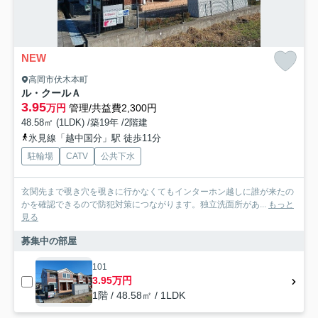
NEW
高岡市伏木本町
ル・クールＡ
3.95
万円
管理/共益費2,300円
48.58㎡ (1LDK) /築19年 /2階建
氷見線「越中国分」駅 徒歩11分
駐輪場
CATV
公共下水
玄関先まで覗き穴を覗きに行かなくてもインターホン越しに誰が来たの
かを確認できるので防犯対策につながります。独立洗面所があ...
もっと
見る
募集中の部屋
101
3.95万円
1階 / 48.58㎡ / 1LDK