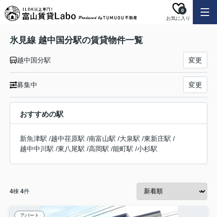
0
お気に入り
氷見線 越中国分駅の賃貸物件一覧
越中国分駅
変更
募集中
変更
おすすめの駅
新魚津駅
/
越中荏原駅
/
南富山駅
/
大泉駅
/
東新庄駅
/
越中中川駅
/
東八尾駅
/
高岡駅
/
能町駅
/
小杉駅
4
棟
4
件
アパート