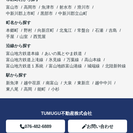
富山市
高岡市
魚津市
射水市
滑川市
中新川郡上市町
黒部市
中新川郡立山町
町名から探す
本郷町
野村
向新庄町
北鬼江
常盤台
石瀬
吉島
手屋
山室
西荒屋
沿線から探す
富山地方鉄道本線
あいの風とやま鉄道
富山地方鉄道上滝線
氷見線
万葉線
高山本線
富山地方鉄道１系統
富山地鉄富山港線
城端線
北陸新幹線
駅から探す
新魚津
越中荏原
南富山
大泉
東新庄
越中中川
東八尾
高岡
能町
小杉
TUMUGU不動産株式会社
076-482-6889
お問い合わせ