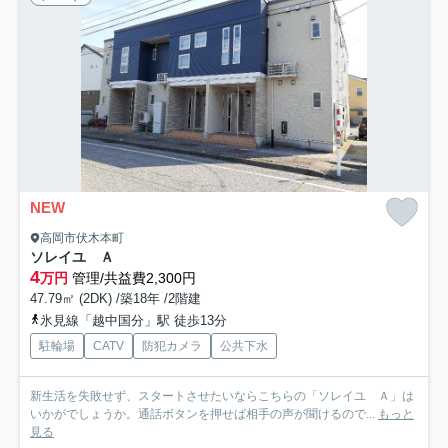
NEW
高岡市伏木本町
ソレイユ Ａ
4
万円
管理/共益費2,300円
47.79㎡ (2DK) /築18年 /2階建
氷見線「越中国分」駅 徒歩13分
駐輪場
CATV
防犯カメラ
公共下水
新生活を失敗せず、スタートさせたいならこちらの「ソレイユ Ａ」は
いかがでしょうか。通話ボタンを押せば相手の声が聞けるので...
もっと
見る