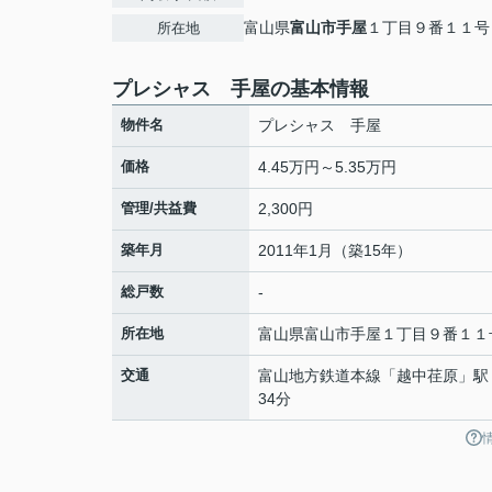
富山県
富山市
手屋
１丁目９番１１号
所在地
プレシャス 手屋の基本情報
物件名
プレシャス 手屋
価格
4.45万円～5.35万円
管理/共益費
2,300円
築年月
2011年1月（築15年）
総戸数
-
所在地
富山県
富山市
手屋
１丁目９番１１
交通
富山地方鉄道本線
「
越中荏原
」駅
34分