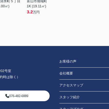
清水町５丁目
富山市堀端町
8.00㎡)
1K (19.11㎡)
3.2
万円
お客様の声
02号室
会社概要
0（予約時は除く）
アクセスマップ
076-482-6889
スタッフ紹介