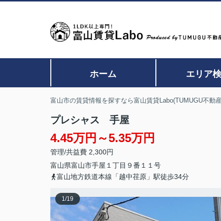
ホーム
エリア
富山市の賃貸情報を探すなら富山賃貸Labo(TUMUGU不動産
プレシャス 手屋
4.45万円～5.35万円
管理/共益費 2,300円
富山県
富山市
手屋
１丁目９番１１号
富山地方鉄道本線「越中荏原」駅徒歩34分
1
/
19