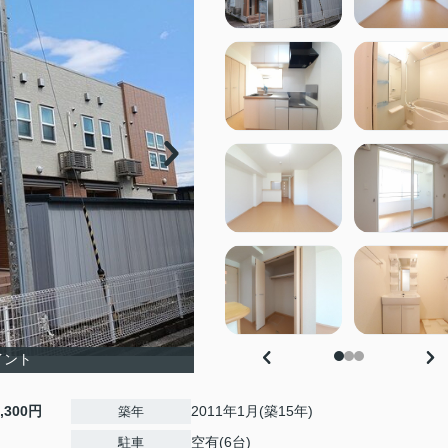
イント
2,300円
2011年1月(築15年)
築年
空有(6台)
駐車