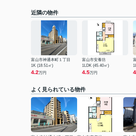
近隣の物件
富山市神通本町１丁目
富山市安養坊
1K (18.51㎡)
1LDK (45.40㎡)
1
4.2
4.5
4
万円
万円
よく見られている物件