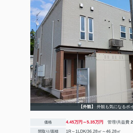
【外観】
外観も気になるポ
4.45万円～5.35万円
管理/共益費
価格
1R～1LDK/36.28㎡～46.28㎡
間取り/面積