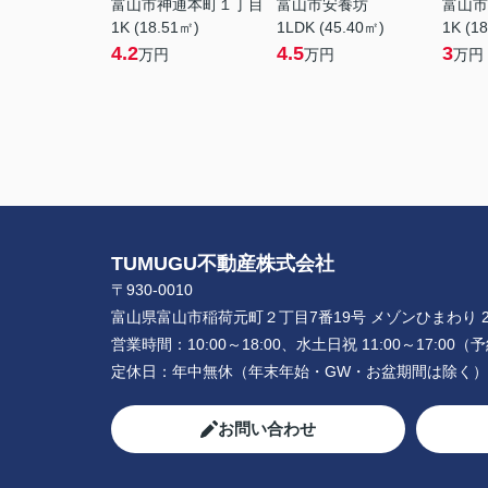
富山市神通本町１丁目
富山市安養坊
富山市
1K (18.51㎡)
1LDK (45.40㎡)
1K (1
4.2
4.5
3
万円
万円
万円
TUMUGU不動産株式会社
〒930-0010
富山県富山市稲荷元町２丁目7番19号 メゾンひまわり 2
営業時間：
10:00～18:00、水土日祝 11:00～17:0
定休日：
年中無休（年末年始・GW・お盆期間は除く）
お問い合わせ