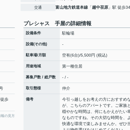
富山地方鉄道本線
「
越中荏原
」駅 徒歩3
交通
プレシャス 手屋の詳細情報
設備条件
駐輪場
設備(その他)
-
駐車場/月額
空有(6台)/5,500円 (税込)
用途地域
第一種住居
募集戸数 / 総戸数
- / -
号
取引態様
仲介
 徒歩
備考
今引っ越しをお考えの方におすすめ
が、こちらのアパートです。ご家族
穏やかな時間は、何にもかえがたい
情報の見方
なものですね。その大切な時間を、
快適な環境で楽しみませんか。ぜひ
より物件選びをはじめてください。