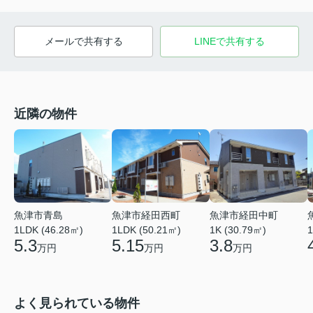
メールで共有する
LINEで共有する
近隣の物件
魚津市青島
魚津市経田西町
魚津市経田中町
1LDK (46.28㎡)
1LDK (50.21㎡)
1K (30.79㎡)
1
5.3
5.15
3.8
万円
万円
万円
よく見られている物件