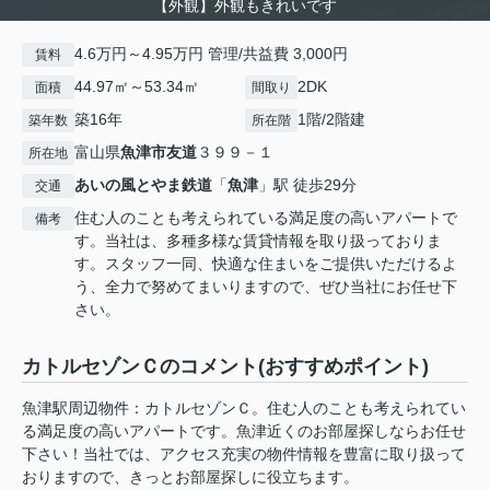
【外観】外観もきれいです
4.6万円～4.95万円 管理/共益費 3,000円
賃料
44.97㎡～53.34㎡
2DK
面積
間取り
築16年
1階/2階建
築年数
所在階
富山県
魚津市
友道
３９９－１
所在地
あいの風とやま鉄道
「
魚津
」駅 徒歩29分
交通
住む人のことも考えられている満足度の高いアパートで
備考
す。当社は、多種多様な賃貸情報を取り扱っておりま
す。スタッフ一同、快適な住まいをご提供いただけるよ
う、全力で努めてまいりますので、ぜひ当社にお任せ下
さい。
カトルセゾンＣのコメント(おすすめポイント)
魚津駅周辺物件：カトルセゾンＣ。住む人のことも考えられてい
る満足度の高いアパートです。魚津近くのお部屋探しならお任せ
下さい！当社では、アクセス充実の物件情報を豊富に取り扱って
おりますので、きっとお部屋探しに役立ちます。