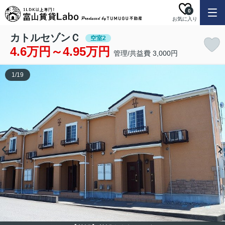
0
お気に入り
カトルセゾンＣ
空室2
4.6万円～4.95万円
管理/共益費 3,000円
1
/
19