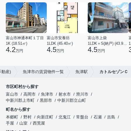
富山市神通本町１丁目
富山市安養坊
富山市上袋
1K (18.51㎡)
1LDK (45.40㎡)
1LDK＋S(納戸) (43.93㎡)
1
4.2
4.5
4.5
万円
万円
万円
不動産)
魚津市の賃貸物件一覧
魚津駅
カトルセゾンＣ
市区町村から探す
富山市
高岡市
魚津市
射水市
滑川市
中新川郡上市町
黒部市
中新川郡立山町
町名から探す
本郷町
野村
向新庄町
北鬼江
常盤台
石瀬
吉島
手屋
山室
西荒屋