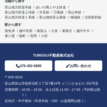
沿線から探す
富山地方鉄道本線
あいの風とやま鉄道
富山地方鉄道上滝線
氷見線
万葉線
高山本線
富山地方鉄道１系統
富山地鉄富山港線
城端線
北陸新幹線
駅から探す
新魚津
越中荏原
南富山
大泉
東新庄
越中中川
東八尾
能町
高岡
小杉
TUMUGU不動産株式会社
076-482-6889
お問い合わせ
〒930-0010
富山県富山市稲荷元町２丁目7番19号 メゾンひまわり 202号室
営業時間：
10:00～18:00、水土日祝 11:00～17:00（予約時は除
く）
定休日：
年中無休（年末年始・GW・お盆期間は除く）