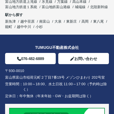
富山地方鉄道上滝線
氷見線
万葉線
高山本線
富山地方鉄道１系統
富山地鉄富山港線
城端線
北陸新幹線
駅から探す
新魚津
越中荏原
南富山
大泉
東新庄
高岡
東八尾
能町
越中中川
小杉
TUMUGU不動産株式会社
076-482-6889
お問い合わせ
〒930-0010
富山県富山市稲荷元町２丁目7番19号 メゾンひまわり 202号室
営業時間：
10:00～18:00、水土日祝 11:00～17:00（予約時は除
く）
定休日：
年中無休（年末年始・GW・お盆期間は除く）