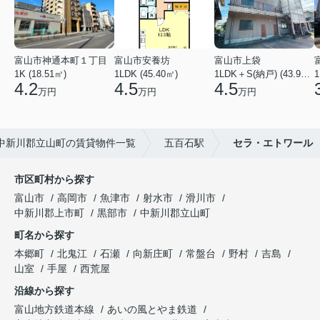
富山市神通本町１丁目
富山市安養坊
富山市上袋
1K (18.51㎡)
1LDK (45.40㎡)
1LDK＋S(納戸) (43.93㎡)
1
4.2
4.5
4.5
万円
万円
万円
中新川郡立山町の賃貸物件一覧
五百石駅
セラ・エトワール
市区町村から探す
富山市
高岡市
魚津市
射水市
滑川市
中新川郡上市町
黒部市
中新川郡立山町
町名から探す
本郷町
北鬼江
石瀬
向新庄町
常盤台
野村
吉島
山室
手屋
西荒屋
沿線から探す
富山地方鉄道本線
あいの風とやま鉄道