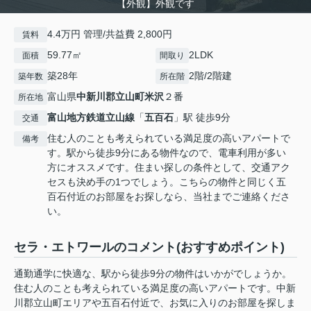
【外観】外観です
4.4万円 管理/共益費 2,800円
賃料
59.77㎡
2LDK
面積
間取り
築28年
2階/2階建
築年数
所在階
富山県
中新川郡立山町
米沢
２番
所在地
富山地方鉄道立山線
「
五百石
」駅 徒歩9分
交通
住む人のことも考えられている満足度の高いアパートで
備考
す。駅から徒歩9分にある物件なので、電車利用が多い
方にオススメです。住まい探しの条件として、交通アク
セスも決め手の1つでしょう。こちらの物件と同じく五
百石付近のお部屋をお探しなら、当社までご連絡くださ
い。
セラ・エトワールのコメント(おすすめポイント)
通勤通学に快適な、駅から徒歩9分の物件はいかがでしょうか。
住む人のことも考えられている満足度の高いアパートです。中新
川郡立山町エリアや五百石付近で、お気に入りのお部屋を探しま