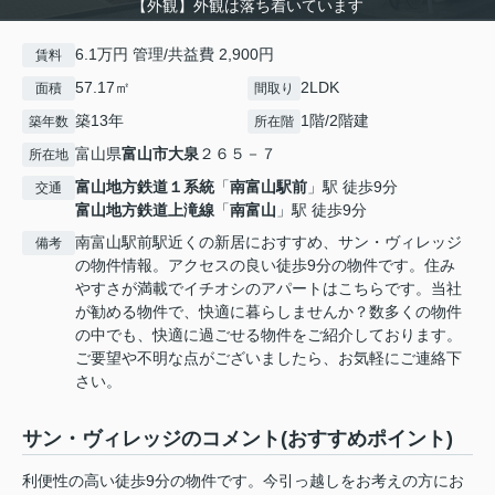
【外観】外観は落ち着いています
6.1万円 管理/共益費 2,900円
賃料
57.17㎡
2LDK
面積
間取り
築13年
1階/2階建
築年数
所在階
富山県
富山市
大泉
２６５－７
所在地
富山地方鉄道１系統
「
南富山駅前
」駅 徒歩9分
交通
富山地方鉄道上滝線
「
南富山
」駅 徒歩9分
南富山駅前駅近くの新居におすすめ、サン・ヴィレッジ
備考
の物件情報。アクセスの良い徒歩9分の物件です。住み
やすさが満載でイチオシのアパートはこちらです。当社
が勧める物件で、快適に暮らしませんか？数多くの物件
の中でも、快適に過ごせる物件をご紹介しております。
ご要望や不明な点がございましたら、お気軽にご連絡下
さい。
サン・ヴィレッジのコメント(おすすめポイント)
利便性の高い徒歩9分の物件です。今引っ越しをお考えの方にお