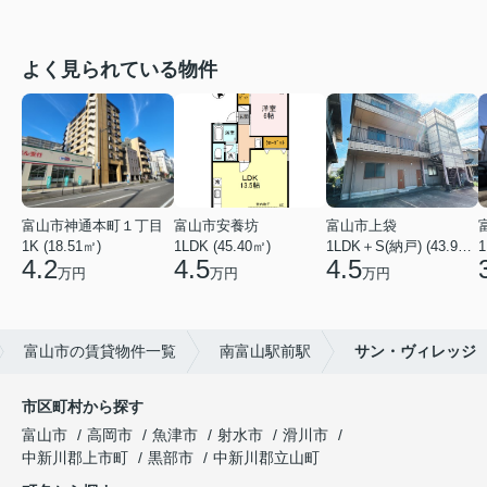
よく見られている物件
富山市神通本町１丁目
富山市安養坊
富山市上袋
1K (18.51㎡)
1LDK (45.40㎡)
1LDK＋S(納戸) (43.93㎡)
1
4.2
4.5
4.5
万円
万円
万円
富山市の賃貸物件一覧
南富山駅前駅
サン・ヴィレッジ
市区町村から探す
富山市
高岡市
魚津市
射水市
滑川市
中新川郡上市町
黒部市
中新川郡立山町