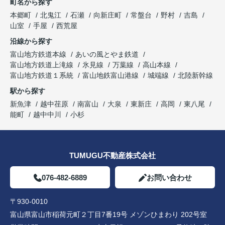
町名から探す
本郷町
北鬼江
石瀬
向新庄町
常盤台
野村
吉島
山室
手屋
西荒屋
沿線から探す
富山地方鉄道本線
あいの風とやま鉄道
富山地方鉄道上滝線
氷見線
万葉線
高山本線
富山地方鉄道１系統
富山地鉄富山港線
城端線
北陸新幹線
駅から探す
新魚津
越中荏原
南富山
大泉
東新庄
高岡
東八尾
能町
越中中川
小杉
TUMUGU不動産株式会社
076-482-6889
お問い合わせ
〒930-0010
富山県富山市稲荷元町２丁目7番19号 メゾンひまわり 202号室