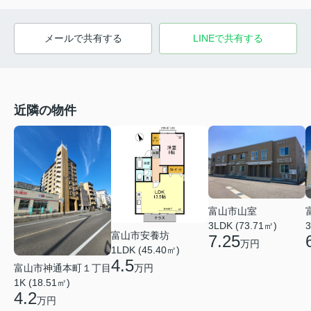
メールで共有する
LINEで共有する
近隣の物件
富山市山室
3LDK (73.71㎡)
3
富山市安養坊
7.25
万円
1LDK (45.40㎡)
4.5
富山市神通本町１丁目
万円
1K (18.51㎡)
4.2
万円