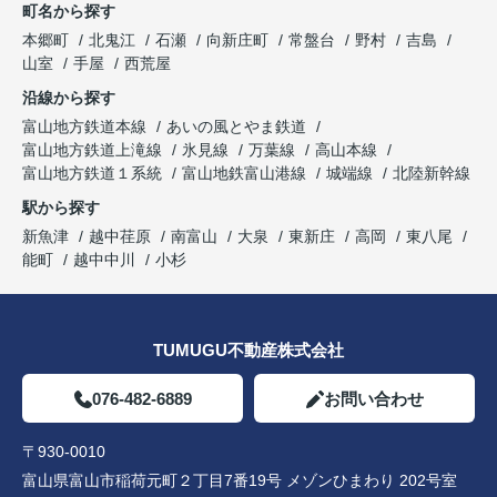
町名から探す
本郷町
北鬼江
石瀬
向新庄町
常盤台
野村
吉島
山室
手屋
西荒屋
沿線から探す
富山地方鉄道本線
あいの風とやま鉄道
富山地方鉄道上滝線
氷見線
万葉線
高山本線
富山地方鉄道１系統
富山地鉄富山港線
城端線
北陸新幹線
駅から探す
新魚津
越中荏原
南富山
大泉
東新庄
高岡
東八尾
能町
越中中川
小杉
TUMUGU不動産株式会社
076-482-6889
お問い合わせ
〒930-0010
富山県富山市稲荷元町２丁目7番19号 メゾンひまわり 202号室