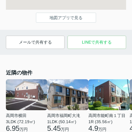
地図アプリで見る
メールで共有する
LINEで共有する
近隣の物件
高岡市横田
高岡市福岡町大滝
高岡市能町南１丁目
3LDK (72.19㎡)
1LDK (50.14㎡)
1R (35.56㎡)
1
6.95
5.45
4.9
万円
万円
万円