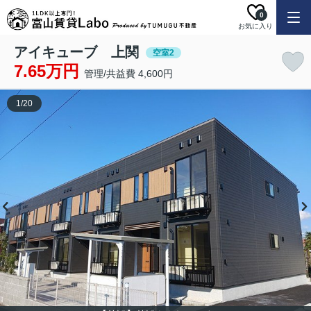
0
お気に入り
アイキューブ 上関
空室2
7.65万円
管理/共益費 4,600円
1
/
20