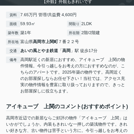
【外観】外観もきれいです
7.65万円 管理/共益費 4,600円
賃料
59.93㎡
2LDK
面積
間取り
築1年
2階/2階建
築年数
所在階
富山県
高岡市
上関町
７番２２号
所在地
あいの風とやま鉄道
「
高岡
」駅 徒歩17分
交通
高岡駅近くの新居におすすめ、アイキューブ 上関の物
備考
件情報。今引っ越しをお考えの方におすすめなのが、こ
ちらのアパートです。2025年築の物件です。高岡近く
のお部屋探しならお任せ下さい！当社では、アクセス充
実の物件情報を豊富に取り扱っておりますので、きっと
お部屋探しに役立ちます。
アイキューブ 上関のコメント(おすすめポイント)
高岡市近辺での新居ならご好評の物件「アイキューブ 上関」は
いかがでしょうか。内装もきれいな一押しの築浅物件です。きれ
い好きな方、古い物件は苦手という方に。今引っ越しをお考えの