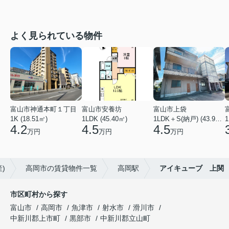
よく見られている物件
富山市神通本町１丁目
富山市安養坊
富山市上袋
1K (18.51㎡)
1LDK (45.40㎡)
1LDK＋S(納戸) (43.93㎡)
1
4.2
4.5
4.5
万円
万円
万円
)
高岡市の賃貸物件一覧
高岡駅
アイキューブ 上関
市区町村から探す
富山市
高岡市
魚津市
射水市
滑川市
中新川郡上市町
黒部市
中新川郡立山町