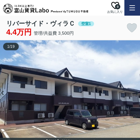
0
お気に入り
リバーサイド・ヴィラＣ
空室1
4.4万円
管理/共益費 3,500円
1
/
19