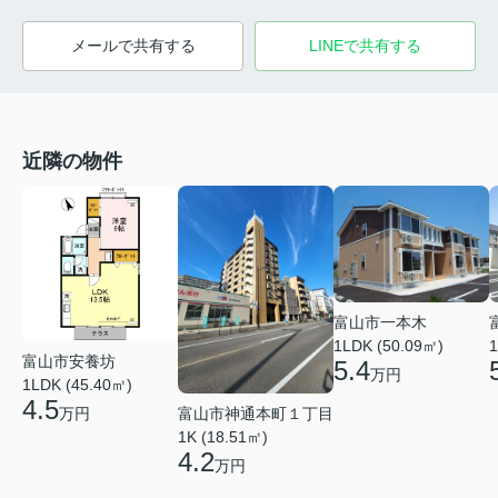
メールで共有する
LINEで共有する
近隣の物件
富山市一本木
1LDK (50.09㎡)
1
富山市安養坊
5.4
万円
1LDK (45.40㎡)
4.5
富山市神通本町１丁目
万円
1K (18.51㎡)
4.2
万円