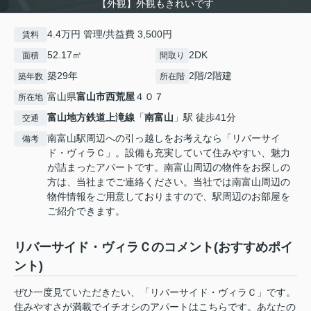
【外観】外観もきれいです
4.4万円 管理/共益費 3,500円
賃料
52.17㎡
2DK
面積
間取り
築29年
2階/2階建
築年数
所在階
富山県
富山市
西荒屋
４０７
所在地
富山地方鉄道上滝線
「
南富山
」駅 徒歩41分
交通
南富山駅周辺への引っ越しをお考えなら「リバーサイ
備考
ド・ヴィラＣ」。設備も充実していて住みやすい、魅力
が詰まったアパートです。南富山周辺の物件をお探しの
方は、当社までご連絡ください。当社では南富山周辺の
物件情報をご用意しておりますので、駅周辺のお部屋を
ご紹介できます。
リバーサイド・ヴィラＣのコメント(おすすめポイ
ント)
ぜひ一度見ていただきたい、「リバーサイド・ヴィラＣ」です。
住みやすさが満載でイチオシのアパートはこちらです。あなたの