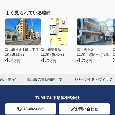
よく見られている物件
富山市神通本町１丁目
富山市安養坊
富山市上袋
1K (18.51㎡)
1LDK (45.40㎡)
1LDK＋S(納戸) (43.93㎡)
1
4.2
4.5
4.5
万円
万円
万円
GU不動産)
富山市の賃貸物件一覧
リバーサイド・ヴィラＣ
TUMUGU不動産株式会社
076-482-6889
お問い合わせ