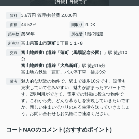
【外観】外観です
3.6万円 管理/共益費 2,000円
賃料
44.52㎡
2LDK
面積
間取り
築36年
1階/2階建
築年数
所在階
富山県
富山市
蓮町
５丁目１１-８
所在地
富山地鉄富山港線
「
蓮町（馬場記念公園）
」駅 徒歩10
交通
分
富山地鉄富山港線
「
犬島新町
」駅 徒歩15分
富山地方鉄道「蓮町」バス停下車 徒歩9分
魅力的な駅近の物件で、駅まで徒歩10分です。設備も
備考
充実していて住みやすい、魅力が詰まったアパートで
す。2駅利用ができて、電車での移動に役立つ物件で
す。これから先、どんな暮らしを実現していきたいです
か。新しい住まいでハリのある生活を送っていきましょ
う。お問い合わせもお気軽にご連絡ください。
コートNAOのコメント(おすすめポイント)