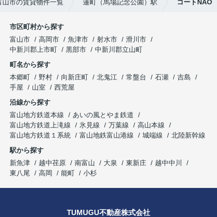
富山市の賃貸物件一覧
蓮町（馬場記念公園）駅
コートNAO
市区町村から探す
富山市
高岡市
魚津市
射水市
滑川市
中新川郡上市町
黒部市
中新川郡立山町
町名から探す
本郷町
野村
向新庄町
北鬼江
常盤台
石瀬
吉島
手屋
山室
西荒屋
沿線から探す
富山地方鉄道本線
あいの風とやま鉄道
富山地方鉄道上滝線
氷見線
万葉線
高山本線
富山地方鉄道１系統
富山地鉄富山港線
城端線
北陸新幹線
駅から探す
新魚津
越中荏原
南富山
大泉
東新庄
越中中川
東八尾
高岡
能町
小杉
TUMUGU不動産株式会社