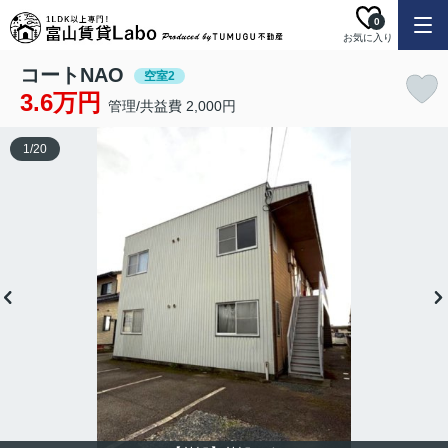
0
お気に入り
コートNAO
空室2
3.6万円
管理/共益費 2,000円
1
/
20