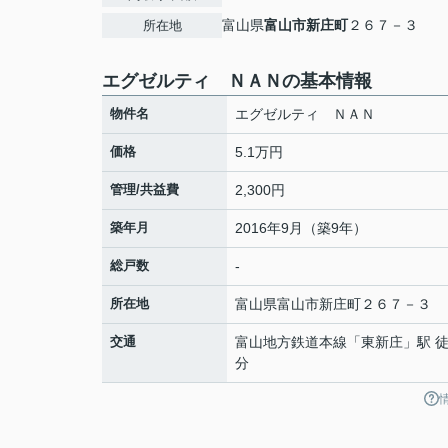
富山県
富山市
新庄町
２６７－３
所在地
エグゼルティ ＮＡＮの基本情報
物件名
エグゼルティ ＮＡＮ
価格
5.1万円
管理/共益費
2,300円
築年月
2016年9月（築9年）
総戸数
-
所在地
富山県
富山市
新庄町
２６７－３
交通
富山地方鉄道本線
「
東新庄
」駅 徒
分