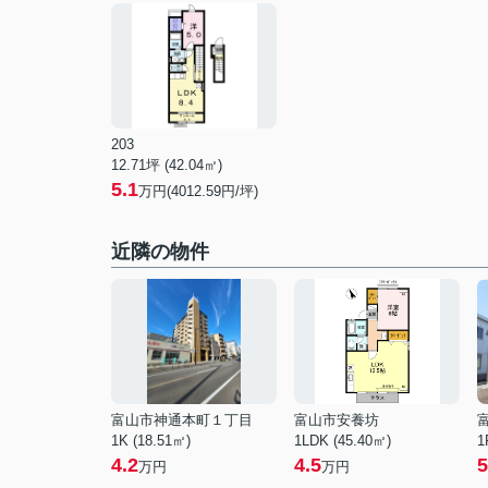
203
12.71坪 (42.04㎡)
5.1
万円(4012.59円/坪)
近隣の物件
富山市神通本町１丁目
富山市安養坊
1K (18.51㎡)
1LDK (45.40㎡)
1
4.2
4.5
5
万円
万円