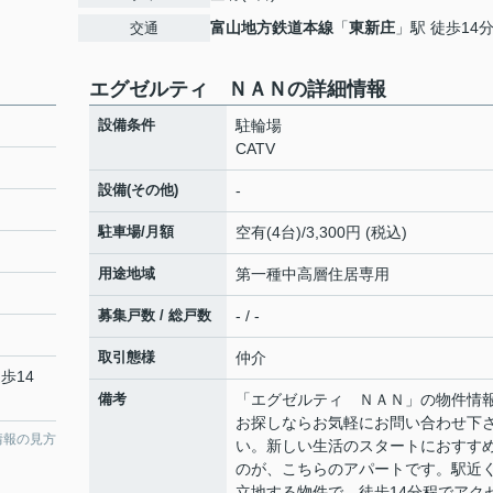
富山地方鉄道本線
「
東新庄
」駅 徒歩14
交通
エグゼルティ ＮＡＮの詳細情報
設備条件
駐輪場
CATV
設備(その他)
-
駐車場/月額
空有(4台)/3,300円 (税込)
用途地域
第一種中高層住居専用
募集戸数 / 総戸数
- / -
取引態様
仲介
歩14
備考
「エグゼルティ ＮＡＮ」の物件情
お探しならお気軽にお問い合わせ下
情報の見方
い。新しい生活のスタートにおすす
のが、こちらのアパートです。駅近
立地する物件で、徒歩14分程でアク