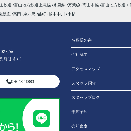
やま鉄道
富山地方鉄道上滝線
氷見線
万葉線
高山本線
富山地方鉄道１
東新庄
高岡
東八尾
能町
越中中川
小杉
お客様の声
02号室
会社概要
0（予約時は除く）
アクセスマップ
076-482-6889
スタッフ紹介
スタッフブログ
来店予約
売却査定