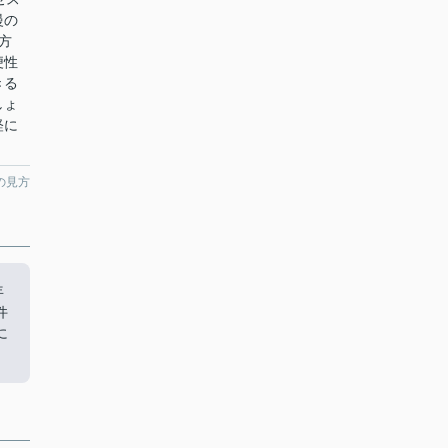
慢の
方
便性
きる
しょ
軽に
の見方
年
件
に