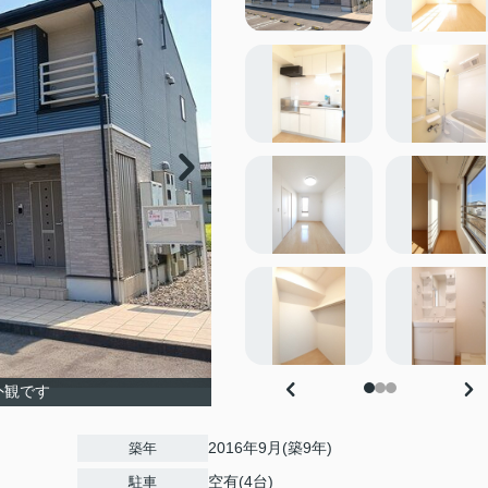
外観です
2016年9月(築9年)
築年
空有(4台)
駐車