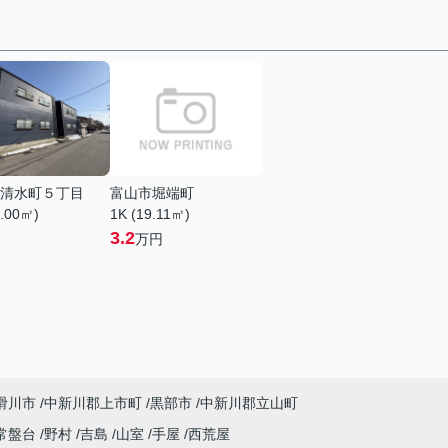
清水町５丁目
富山市堀端町
8.00㎡)
1K (19.11㎡)
3.2
万円
滑川市
中新川郡上市町
黒部市
中新川郡立山町
常盤台
野村
吉島
山室
手屋
西荒屋