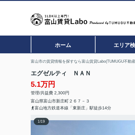
ホーム
エリア
富山市の賃貸情報を探すなら富山賃貸Labo(TUMUGU不動産
エグゼルティ ＮＡＮ
5.1万円
管理/共益費 2,300円
富山県
富山市
新庄町
２６７－３
富山地方鉄道本線「東新庄」駅徒歩14分
1
/
19