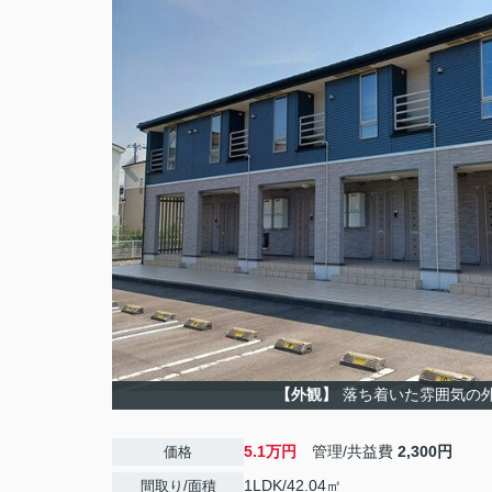
【外観】
落ち着いた雰囲気の
5.1万円
管理/共益費
2,300円
価格
1LDK/42.04㎡
間取り/面積