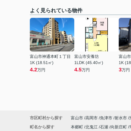
よく見られている物件
富山市神通本町１丁目
富山市安養坊
富山市
1K (18.51㎡)
1LDK (45.40㎡)
1K (1
4.2
4.5
3
万円
万円
万円
市区町村から探す
富山市
高岡市
魚津市
射水市
町名から探す
本郷町
北鬼江
石瀬
向新庄町