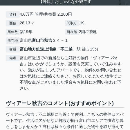
【外観】おしゃれな外観です
4.6万円 管理/共益費 2,200円
賃料
28.13㎡
1K
面積
間取り
築19年
2階/2階建
築年数
所在階
富山県
富山市
秋吉
３４－１
所在地
富山地方鉄道上滝線
「
不二越
」駅 徒歩19分
交通
富山市近辺での新居ならご好評の物件「ヴィアーレ秋
備考
吉」はいかがでしょうか。設備も充実していて住みやす
い、魅力が詰まったアパートです。物件のお問い合わせ
はお気軽にご連絡ください。お探しいただいた物件でご
不明な点がございました場合もお気軽にお問い合わせ下
さい。
ヴィアーレ秋吉のコメント(おすすめポイント)
ヴィアーレ秋吉：不二越駅にも近くて便利。こちらの物件はアパ
ートです。生活に欠かせない施設が揃う富山市エリアで快適な暮
らしをしませんか？当社は様々な条件に適した物件を取り揃えて