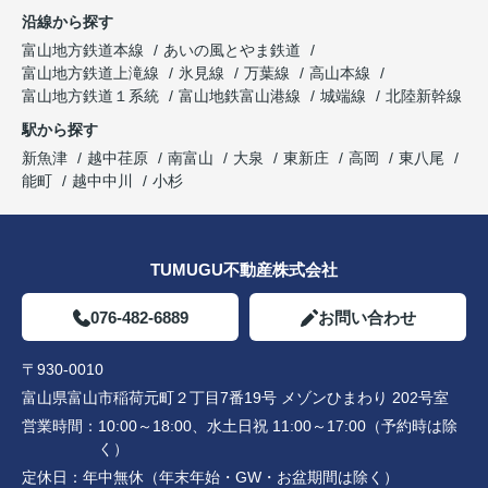
沿線から探す
富山地方鉄道本線
あいの風とやま鉄道
富山地方鉄道上滝線
氷見線
万葉線
高山本線
富山地方鉄道１系統
富山地鉄富山港線
城端線
北陸新幹線
駅から探す
新魚津
越中荏原
南富山
大泉
東新庄
高岡
東八尾
能町
越中中川
小杉
TUMUGU不動産株式会社
076-482-6889
お問い合わせ
〒930-0010
富山県富山市稲荷元町２丁目7番19号 メゾンひまわり 202号室
営業時間：
10:00～18:00、水土日祝 11:00～17:00（予約時は除
く）
定休日：
年中無休（年末年始・GW・お盆期間は除く）