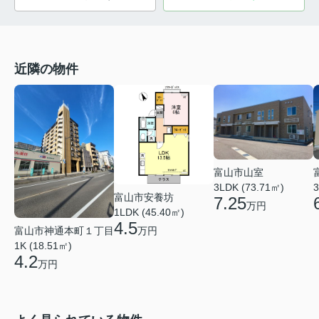
近隣の物件
富山市山室
3LDK (73.71㎡)
3
富山市安養坊
7.25
万円
1LDK (45.40㎡)
4.5
富山市神通本町１丁目
万円
1K (18.51㎡)
4.2
万円