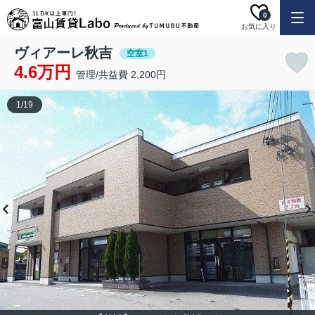
0
お気に入り
ヴィアーレ秋吉
空室1
4.6万円
管理/共益費 2,200円
1
/
19