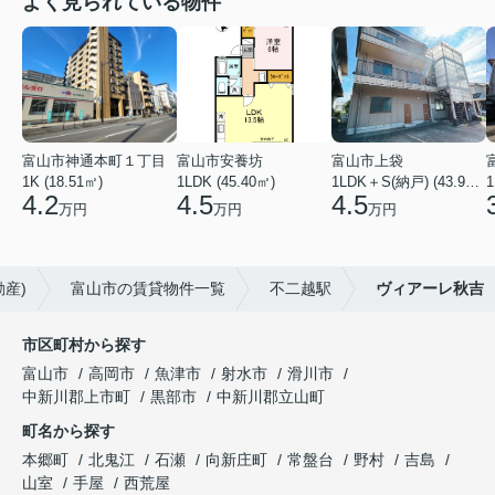
よく見られている物件
富山市神通本町１丁目
富山市安養坊
富山市上袋
1K (18.51㎡)
1LDK (45.40㎡)
1LDK＋S(納戸) (43.93㎡)
1
4.2
4.5
4.5
万円
万円
万円
産)
富山市の賃貸物件一覧
不二越駅
ヴィアーレ秋吉
市区町村から探す
富山市
高岡市
魚津市
射水市
滑川市
中新川郡上市町
黒部市
中新川郡立山町
町名から探す
本郷町
北鬼江
石瀬
向新庄町
常盤台
野村
吉島
山室
手屋
西荒屋