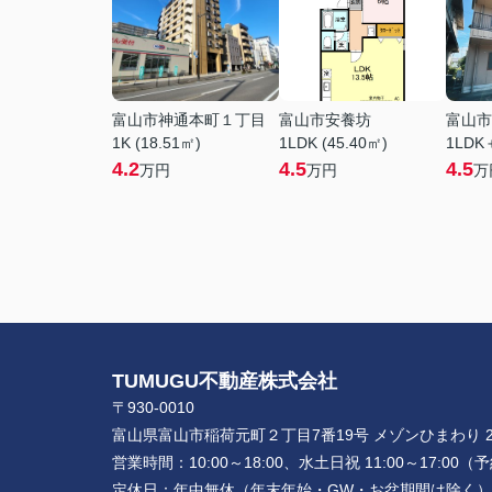
富山市神通本町１丁目
富山市安養坊
富山市
1K (18.51㎡)
1LDK (45.40㎡)
1LDK
4.2
4.5
4.5
万円
万円
万
TUMUGU不動産株式会社
〒930-0010
富山県富山市稲荷元町２丁目7番19号 メゾンひまわり 2
営業時間：
10:00～18:00、水土日祝 11:00～17:0
定休日：
年中無休（年末年始・GW・お盆期間は除く）