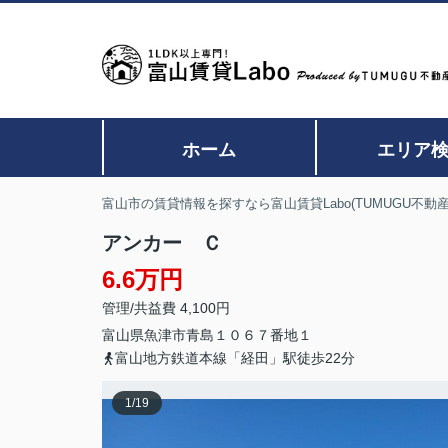
ホーム
エリア
富山市の賃貸情報を探すなら富山賃貸Labo(TUMUGU不動産
アンカー Ｃ
6.6万円
管理/共益費 4,100円
富山県
魚津市
青島
１０６７番地１
富山地方鉄道本線「経田」駅徒歩22分
1
/
19