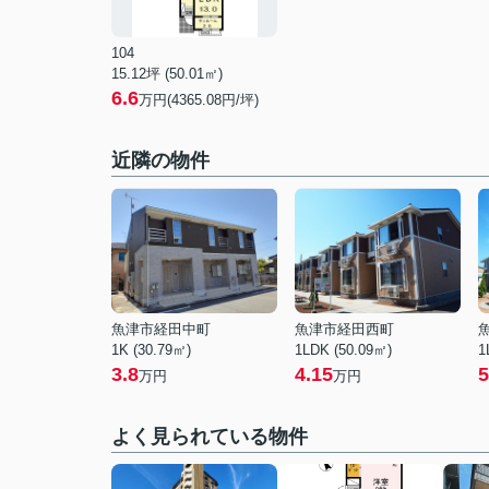
104
15.12坪 (50.01㎡)
6.6
万円(4365.08円/坪)
近隣の物件
魚津市経田中町
魚津市経田西町
1K (30.79㎡)
1LDK (50.09㎡)
1
3.8
4.15
5
万円
万円
よく見られている物件