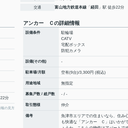
富山地方鉄道本線
「
経田
」駅 徒歩22分
交通
アンカー Ｃの詳細情報
設備条件
駐輪場
CATV
宅配ボックス
防犯カメラ
設備(その他)
-
駐車場/月額
空有(9台)/3,300円 (税込)
用途地域
無指定
募集戸数 / 総戸数
- / -
22分
取引態様
仲介
情報の見方
備考
魚津市エリアでの住まいなら、住み
も快適な「アンカー Ｃ」はいかが
ょうか。こちらの物件はアパートで