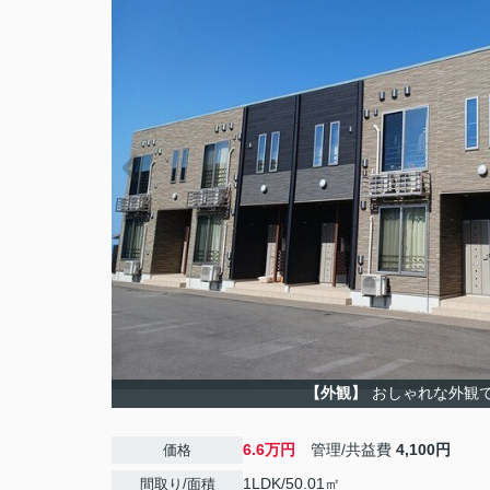
【外観】
おしゃれな外観
6.6万円
管理/共益費
4,100円
価格
1LDK/50.01㎡
間取り/面積