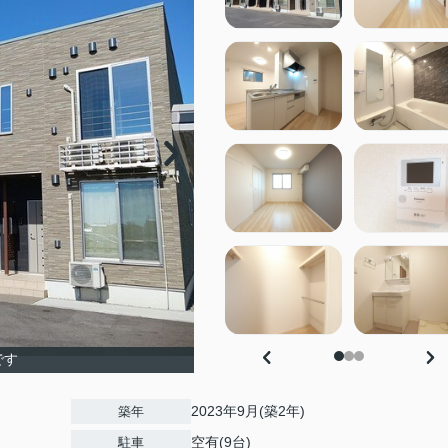
です
2023年9月(築2年)
築年
空有(9台)
駐車