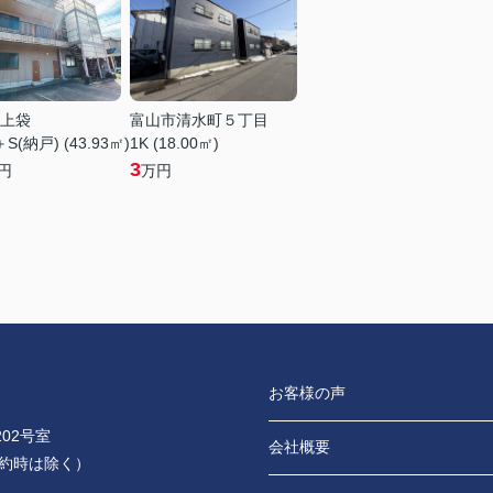
上袋
富山市清水町５丁目
＋S(納戸) (43.93㎡)
1K (18.00㎡)
3
円
万円
お客様の声
02号室
会社概要
0（予約時は除く）