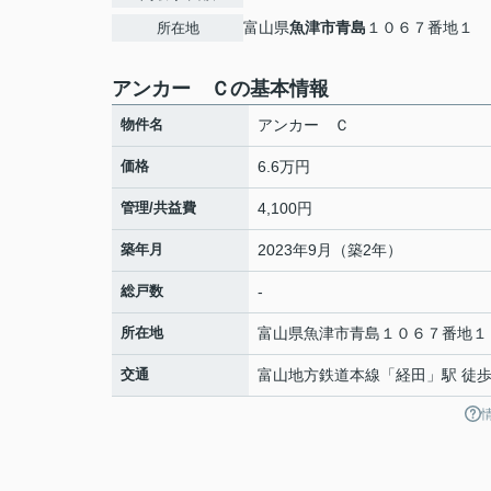
富山県
魚津市
青島
１０６７番地１
所在地
アンカー Ｃの基本情報
物件名
アンカー Ｃ
価格
6.6万円
管理/共益費
4,100円
築年月
2023年9月（築2年）
総戸数
-
所在地
富山県
魚津市
青島
１０６７番地１
交通
富山地方鉄道本線
「
経田
」駅 徒歩