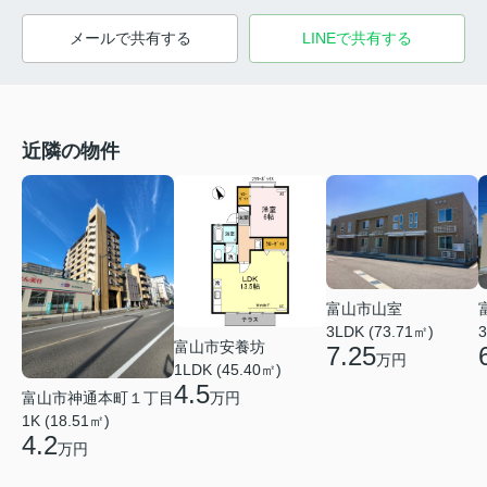
メールで共有する
LINEで共有する
近隣の物件
富山市山室
3LDK (73.71㎡)
3
富山市安養坊
7.25
万円
1LDK (45.40㎡)
4.5
富山市神通本町１丁目
万円
1K (18.51㎡)
4.2
万円