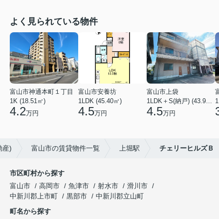
よく見られている物件
富山市神通本町１丁目
富山市安養坊
富山市上袋
1K (18.51㎡)
1LDK (45.40㎡)
1LDK＋S(納戸) (43.93㎡)
1
4.2
4.5
4.5
万円
万円
万円
産)
富山市の賃貸物件一覧
上堀駅
チェリーヒルズＢ
市区町村から探す
富山市
高岡市
魚津市
射水市
滑川市
中新川郡上市町
黒部市
中新川郡立山町
町名から探す