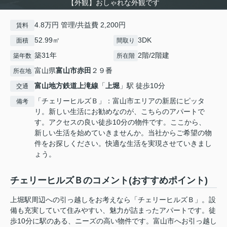
【外観】おしゃれな外観です
4.8万円 管理/共益費 2,200円
賃料
52.99㎡
3DK
面積
間取り
築31年
2階/2階建
築年数
所在階
富山県
富山市
赤田
２９番
所在地
富山地方鉄道上滝線
「
上堀
」駅 徒歩10分
交通
「チェリーヒルズＢ」：富山市エリアの新居にピッタ
備考
リ。新しい生活にお勧めなのが、こちらのアパートで
す。アクセスの良い徒歩10分の物件です。ここから、
新しい生活を始めていきませんか。当社からご希望の物
件をお探しください。快適な生活を実現させていきまし
ょう。
チェリーヒルズＢのコメント(おすすめポイント)
上堀駅周辺への引っ越しをお考えなら「チェリーヒルズＢ」。設
備も充実していて住みやすい、魅力が詰まったアパートです。徒
歩10分に駅のある、ニーズの高い物件です。富山市へお引っ越し