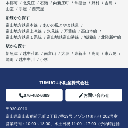
本郷町
北鬼江
石瀬
向新庄町
常盤台
野村
吉島
山室
手屋
西荒屋
沿線から探す
富山地方鉄道本線
あいの風とやま鉄道
富山地方鉄道上滝線
氷見線
万葉線
高山本線
富山地方鉄道１系統
富山地鉄富山港線
城端線
北陸新幹線
駅から探す
新魚津
越中荏原
南富山
大泉
東新庄
高岡
東八尾
能町
越中中川
小杉
TUMUGU不動産株式会社
076-482-6889
お問い合わせ
〒930-0010
富山県富山市稲荷元町２丁目7番19号 メゾンひまわり 202号室
営業時間：
10:00～18:00、水土日祝 11:00～17:00（予約時は除