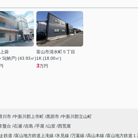
上袋
富山市清水町５丁目
＋S(納戸) (43.93㎡)
1K (18.00㎡)
3
円
万円
滑川市
中新川郡上市町
黒部市
中新川郡立山町
常盤台
石瀬
吉島
手屋
山室
西荒屋
やま鉄道
富山地方鉄道上滝線
氷見線
万葉線
高山本線
富山地方鉄道１