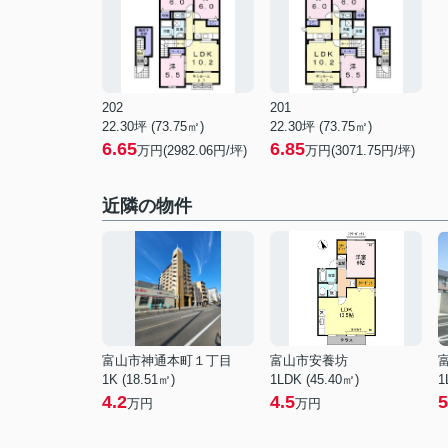
202
201
22.30坪 (73.75㎡)
22.30坪 (73.75㎡)
6.65
6.85
万円(2982.06円/坪)
万円(3071.75円/坪)
近隣の物件
富山市神通本町１丁目
富山市安養坊
1K (18.51㎡)
1LDK (45.40㎡)
1
4.2
4.5
5
万円
万円