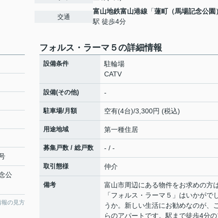
富山地鉄富山港線
「
蓮町（馬場記念公園
交通
駅 徒歩4分
フォルス・ラーマ５の詳細情報
設備条件
駐輪場
CATV
設備(その他)
-
駐車場/月額
空有(4台)/3,300円 (税込)
用途地域
第一種住居
募集戸数 / 総戸数
- / -
号
取引態様
仲介
念公
備考
富山市周辺にある物件をお求めの方
「フォルス・ラーマ５」はいかがで
情報の見方
うか。新しい生活にお勧めなのが、
らのアパートです。駅まで徒歩4分の