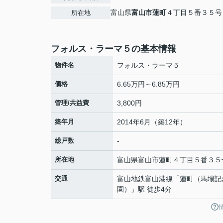
富山県
富山市
蓮町
４丁目５番３５号
所在地
フォルス・ラーマ５の基本情報
物件名
フォルス・ラーマ５
価格
6.65万円～6.85万円
管理/共益費
3,800円
築年月
2014年6月（築12年）
総戸数
-
所在地
富山県
富山市
蓮町
４丁目５番３５
交通
富山地鉄富山港線
「
蓮町（馬場記
園）
」駅 徒歩4分