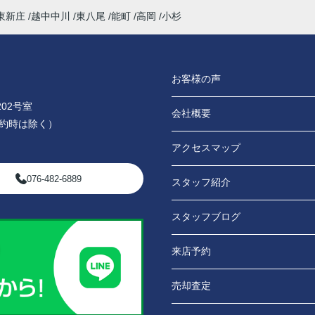
東新庄
越中中川
東八尾
能町
高岡
小杉
お客様の声
02号室
会社概要
0（予約時は除く）
アクセスマップ
076-482-6889
スタッフ紹介
スタッフブログ
来店予約
売却査定