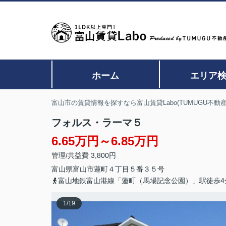
ホーム
エリア
富山市の賃貸情報を探すなら富山賃貸Labo(TUMUGU不動産
フォルス・ラーマ５
6.65万円～6.85万円
管理/共益費 3,800円
富山県
富山市
蓮町
４丁目５番３５号
富山地鉄富山港線「蓮町（馬場記念公園）」駅徒歩4
1
/
19