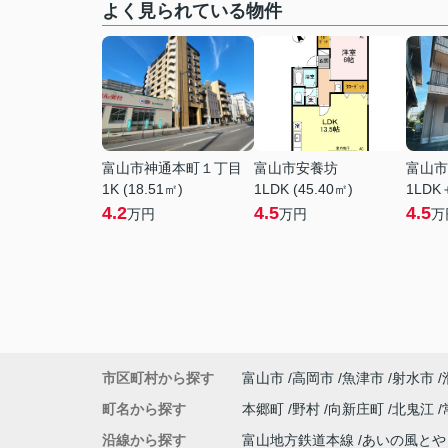
よく見られている物件
富山市神通本町１丁目
富山市安養坊
富山市
1K (18.51㎡)
1LDK (45.40㎡)
1LDK
4.2
4.5
4.5
万円
万円
万
市区町村から探す
富山市
高岡市
魚津市
射水市
町名から探す
本郷町
野村
向新庄町
北鬼江
沿線から探す
富山地方鉄道本線
あいの風と