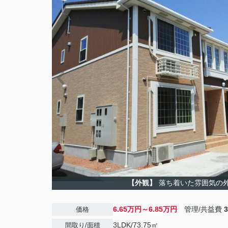
【外観】
落ち着いた雰囲気の
6.65万円～6.85万円
管理/共益費
価格
3LDK/73.75㎡
間取り/面積