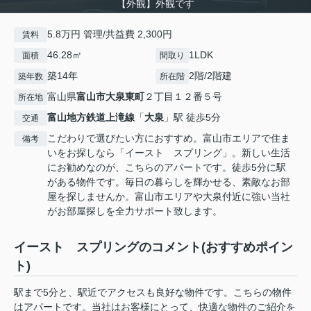
【外観】外観です
5.8万円 管理/共益費 2,300円
賃料
46.28㎡
1LDK
面積
間取り
築14年
2階/2階建
築年数
所在階
富山県
富山市
大泉東町
２丁目１２番５号
所在地
富山地方鉄道上滝線
「
大泉
」駅 徒歩5分
交通
こだわりで選びたい方におすすめ。富山市エリアで住ま
備考
いをお探しなら「イースト スプリング」。新しい生活
にお勧めなのが、こちらのアパートです。徒歩5分に駅
がある物件です。毎日の暮らしを輝かせる、素敵なお部
屋を探しませんか。富山市エリアや大泉付近に強い当社
がお部屋探しを全力サポート致します。
イースト スプリングのコメント(おすすめポイン
ト)
駅まで5分と、駅近でアクセスも良好な物件です。こちらの物件
はアパートです。当社はお客様にとって、快適な物件のご紹介を