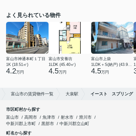
よく見られている物件
富山市神通本町１丁目
富山市安養坊
富山市上袋
1K (18.51㎡)
1LDK (45.40㎡)
1LDK＋S(納戸) (43.93㎡)
1
4.2
4.5
4.5
万円
万円
万円
富山市の賃貸物件一覧
大泉駅
イースト スプリング
市区町村から探す
富山市
高岡市
魚津市
射水市
滑川市
中新川郡上市町
黒部市
中新川郡立山町
町名から探す