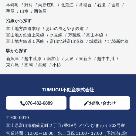
本郷町
野村
向新庄町
北鬼江
常盤台
石瀬
吉島
手屋
山室
西荒屋
沿線から探す
富山地方鉄道本線
あいの風とやま鉄道
富山地方鉄道上滝線
氷見線
万葉線
高山本線
富山地方鉄道１系統
富山地鉄富山港線
城端線
北陸新幹線
駅から探す
新魚津
越中荏原
南富山
大泉
東新庄
越中中川
東八尾
高岡
能町
小杉
TUMUGU不動産株式会社
076-482-6889
お問い合わせ
〒930-0010
富山県富山市稲荷元町２丁目7番19号 メゾンひまわり 202号室
営業時間：
10:00～18:00、水土日祝 11:00～17:00（予約時は除