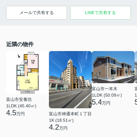
メールで共有する
LINEで共有する
近隣の物件
富山市一本木
1LDK (50.09㎡)
1
富山市安養坊
5.4
万円
1LDK (45.40㎡)
4.5
富山市神通本町１丁目
万円
1K (18.51㎡)
4.2
万円