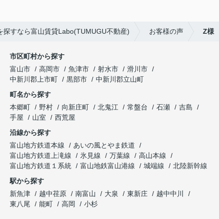
探すなら富山賃貸Labo(TUMUGU不動産)
お客様の声
Z様
市区町村から探す
富山市
高岡市
魚津市
射水市
滑川市
中新川郡上市町
黒部市
中新川郡立山町
町名から探す
本郷町
野村
向新庄町
北鬼江
常盤台
石瀬
吉島
手屋
山室
西荒屋
沿線から探す
富山地方鉄道本線
あいの風とやま鉄道
富山地方鉄道上滝線
氷見線
万葉線
高山本線
富山地方鉄道１系統
富山地鉄富山港線
城端線
北陸新幹線
駅から探す
新魚津
越中荏原
南富山
大泉
東新庄
越中中川
東八尾
能町
高岡
小杉