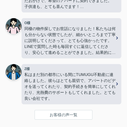
たおかげで、希望のアパートに契約できました。
子供達も、とても喜んでます！
TUMUGU不動産にお願いして本当に良かったで
す！
O様
本当にありがとうございました！！
同棲の物件探しでお世話になりました！私たちは何
も分からない状態でしたが、細かいところまで丁寧
に説明してくださって、とても心強かったです。
LINEで質問した時も毎回すぐに返信してくださ
り、安心して進めることができました。結果的にす
ごく気に入る物件に出会えて感謝しています。つむ
ぐさんにお願いしてほんとに良かったです！
Z様
これから物件探しする方に激推しします！
私はまだ別の都市にいる間にTUMUGU不動産に連
ありがとうございました！！
絡しました。彼らはとても親切で、アパートのビデ
オを送ってくれたり、契約手続きを簡単にしてくれ
たり、光熱費のサポートもしてくれました。とても
良い会社です。
お客様の声一覧