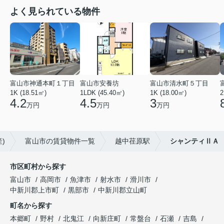
よく見られている物件
富山市神通本町１丁目
富山市安養坊
富山市清水町５丁目
1K (18.51㎡)
1LDK (45.40㎡)
1K (18.00㎡)
2
4.2
4.5
3
万円
万円
万円
)
富山市の賃貸物件一覧
越中荏原駅
シャンティⅡＡ
市区町村から探す
富山市
高岡市
魚津市
射水市
滑川市
中新川郡上市町
黒部市
中新川郡立山町
町名から探す
本郷町
野村
北鬼江
向新庄町
常盤台
石瀬
吉島