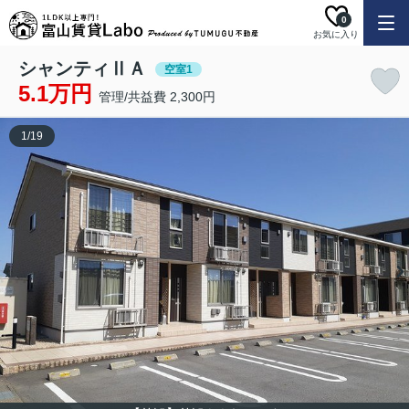
0
お気に入り
シャンティⅡＡ
空室1
5.1万円
管理/共益費 2,300円
1
/
19