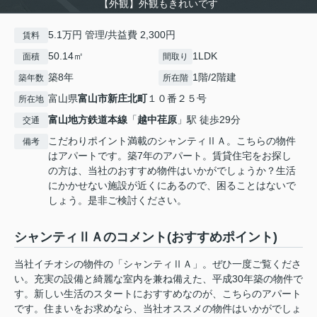
【外観】外観もきれいです
5.1万円 管理/共益費 2,300円
賃料
50.14㎡
1LDK
面積
間取り
築8年
1階/2階建
築年数
所在階
富山県
富山市
新庄北町
１０番２５号
所在地
富山地方鉄道本線
「
越中荏原
」駅 徒歩29分
交通
こだわりポイント満載のシャンティⅡＡ。こちらの物件
備考
はアパートです。築7年のアパート。賃貸住宅をお探し
の方は、当社のおすすめ物件はいかがでしょうか？生活
にかかせない施設が近くにあるので、困ることはないで
しょう。是非ご検討ください。
シャンティⅡＡのコメント(おすすめポイント)
当社イチオシの物件の「シャンティⅡＡ」。ぜひ一度ご覧くださ
い。充実の設備と綺麗な室内を兼ね備えた、平成30年築の物件で
す。新しい生活のスタートにおすすめなのが、こちらのアパート
です。住まいをお求めなら、当社オススメの物件はいかがでしょ