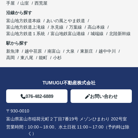
手屋
山室
西荒屋
沿線から探す
富山地方鉄道本線
あいの風とやま鉄道
富山地方鉄道上滝線
氷見線
万葉線
高山本線
富山地方鉄道１系統
富山地鉄富山港線
城端線
北陸新幹線
駅から探す
新魚津
越中荏原
南富山
大泉
東新庄
越中中川
高岡
東八尾
能町
小杉
TUMUGU不動産株式会社
076-482-6889
お問い合わせ
〒930-0010
富山県富山市稲荷元町２丁目7番19号 メゾンひまわり 202号室
営業時間：
10:00～18:00、水土日祝 11:00～17:00（予約時は除
く）