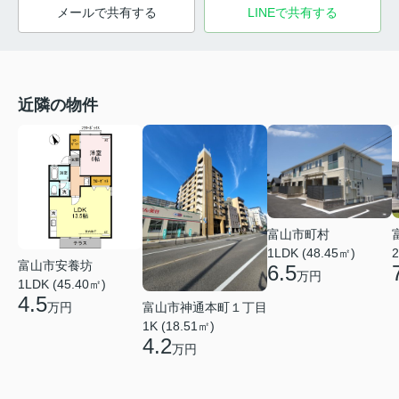
メールで共有する
LINEで共有する
近隣の物件
富山市町村
1LDK (48.45㎡)
2
富山市安養坊
6.5
万円
1LDK (45.40㎡)
4.5
富山市神通本町１丁目
万円
1K (18.51㎡)
4.2
万円