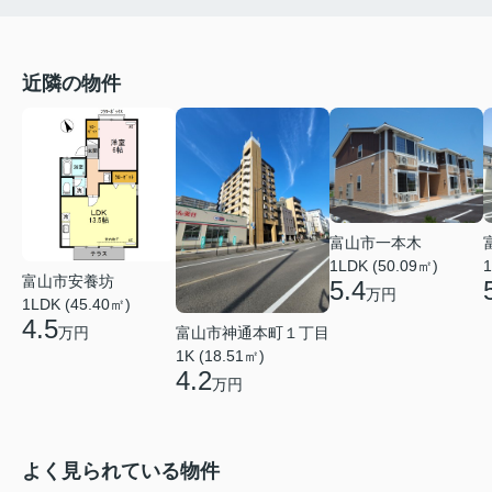
近隣の物件
富山市一本木
1LDK (50.09㎡)
1
富山市安養坊
5.4
万円
1LDK (45.40㎡)
4.5
富山市神通本町１丁目
万円
1K (18.51㎡)
4.2
万円
よく見られている物件