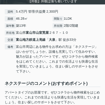
【外観】外観は落ち着いています
5.4万円 管理/共益費 2,300円
賃料
46.28㎡
1LDK
面積
間取り
築13年
2階/2階建
築年数
所在階
富山県
富山市
山室荒屋
２６７－１０
所在地
富山地方鉄道上滝線
「
大泉
」駅 徒歩33分
交通
富山市周辺にある物件をお求めの方は「ネクステージ」
備考
はいかがでしょうか。設備も充実していて住みやすい、
魅力が詰まったアパートです。ぜひコチラから物件検索
をはじめてください。これまでの生活よりも快適な生活
を実現していきましょう。住まい探しのサポートをさせ
て下さい。
ネクステージのコメント(おすすめポイント)
アパートタイプのお部屋です。ぜひコチラから物件検索をはじめ
てください。これまでの生活よりも快適な生活を実現していきま
しょう。住まい探しのサポートをさせて下さい。