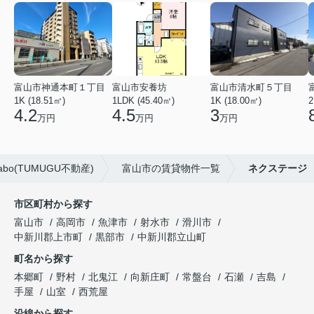
富山市神通本町１丁目
富山市安養坊
富山市清水町５丁目
1K (18.51㎡)
1LDK (45.40㎡)
1K (18.00㎡)
2
4.2
4.5
3
万円
万円
万円
o(TUMUGU不動産)
富山市の賃貸物件一覧
ネクステージ
市区町村から探す
富山市
高岡市
魚津市
射水市
滑川市
中新川郡上市町
黒部市
中新川郡立山町
町名から探す
本郷町
野村
北鬼江
向新庄町
常盤台
石瀬
吉島
手屋
山室
西荒屋
沿線から探す