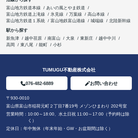
富山地方鉄道本線
あいの風とやま鉄道
富山地方鉄道上滝線
氷見線
万葉線
高山本線
富山地方鉄道１系統
富山地鉄富山港線
城端線
北陸新幹線
駅から探す
新魚津
越中荏原
南富山
大泉
東新庄
越中中川
高岡
東八尾
能町
小杉
TUMUGU不動産株式会社
076-482-6889
お問い合わせ
〒930-0010
富山県富山市稲荷元町２丁目7番19号 メゾンひまわり 202号室
営業時間：
10:00～18:00、水土日祝 11:00～17:00（予約時は除
く）
定休日：
年中無休（年末年始・GW・お盆期間は除く）