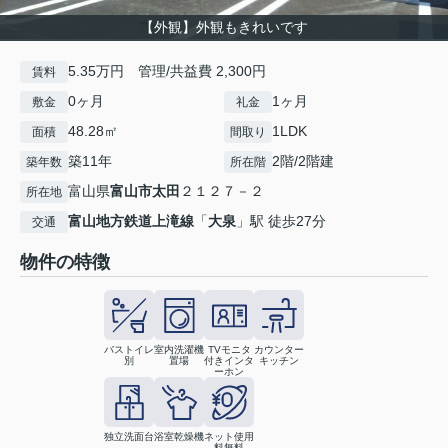
【外観】外観もきれいです
5.35万円 管理/共益費 2,300円
賃料
0ヶ月
1ヶ月
敷金
礼金
48.28㎡
1LDK
面積
間取り
築11年
2階/2階建
築年数
所在階
富山県
富山市
太田
２１２７－２
所在地
富山地方鉄道上滝線
「
大泉
」駅 徒歩27分
交通
物件の特徴
バストイレ
室内洗濯機
TVモニタ
カウンター
別
置場
付きインタ
キッチン
ーホン
独立洗面台
浴室乾燥機
ネット使用
料無料