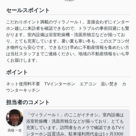
セールスポイント
こだわりポイント満載のヴィラノールＩ。直接会わずにインター
ホン越しに来訪者を確認できるので、トラブルの事前回避にも繋
がります。室内設備は浴室乾燥機・洗面所独立などが揃ってお
り、とても充実しています。暑い夏も寒い冬も、このエアコン付
き物件なら安心です。できるだけ早めに不動産情報を集めたい方
は当社スタッフまでご連絡ください。地域の不動産情報をいち早
くお届けします。
ポイント
ネット使用料不要
TVインターホン
エアコン
追い焚き
カ
ウンターキッチン
担当者のコメント
「ヴィラノールＩ」のここがイチオシ。室内設備は
浴室乾燥機・洗面所独立などが揃っており、とても
充実しています。訪問者をカメラで確認できるTVイ
高槻 一史
ンターホン設置済み。駐車場利用代金は1ヶ月3300