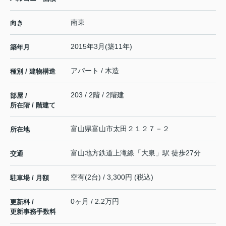
南東
向き
2015年3月(築11年)
築年月
アパート / 木造
種別 / 建物構造
203 / 2階 / 2階建
部屋 /
所在階 / 階建て
富山県
富山市
太田
２１２７－２
所在地
富山地方鉄道上滝線
「
大泉
」駅 徒歩27分
交通
空有(2台) / 3,300円 (税込)
駐車場 / 月額
0ヶ月 / 2.2万円
更新料 /
更新事務手数料