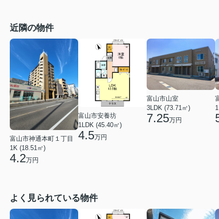
近隣の物件
富山市山室
3LDK (73.71㎡)
1
7.25
富山市安養坊
万円
1LDK (45.40㎡)
4.5
万円
富山市神通本町１丁目
1K (18.51㎡)
4.2
万円
よく見られている物件