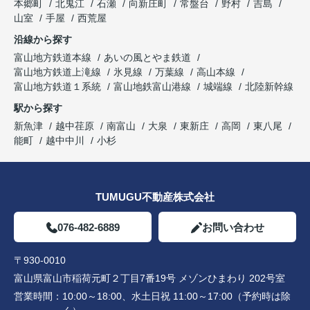
本郷町
北鬼江
石瀬
向新庄町
常盤台
野村
吉島
山室
手屋
西荒屋
沿線から探す
富山地方鉄道本線
あいの風とやま鉄道
富山地方鉄道上滝線
氷見線
万葉線
高山本線
富山地方鉄道１系統
富山地鉄富山港線
城端線
北陸新幹線
駅から探す
新魚津
越中荏原
南富山
大泉
東新庄
高岡
東八尾
能町
越中中川
小杉
TUMUGU不動産株式会社
076-482-6889
お問い合わせ
〒930-0010
富山県富山市稲荷元町２丁目7番19号 メゾンひまわり 202号室
営業時間：
10:00～18:00、水土日祝 11:00～17:00（予約時は除