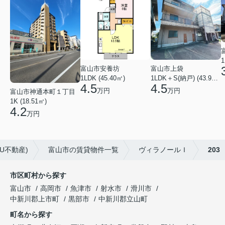
1
富山市安養坊
富山市上袋
1LDK (45.40㎡)
1LDK＋S(納戸) (43.93㎡)
4.5
4.5
万円
万円
富山市神通本町１丁目
1K (18.51㎡)
4.2
万円
U不動産)
富山市の賃貸物件一覧
ヴィラノールＩ
203
市区町村から探す
富山市
高岡市
魚津市
射水市
滑川市
中新川郡上市町
黒部市
中新川郡立山町
町名から探す