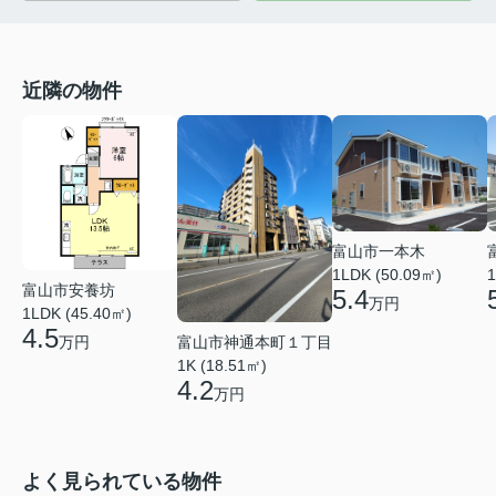
近隣の物件
富山市一本木
1LDK (50.09㎡)
1
富山市安養坊
5.4
万円
1LDK (45.40㎡)
4.5
富山市神通本町１丁目
万円
1K (18.51㎡)
4.2
万円
よく見られている物件