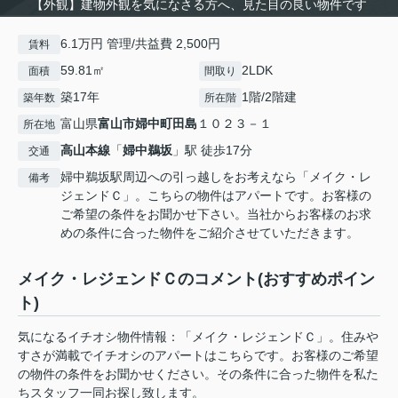
【外観】建物外観を気になさる方へ、見た目の良い物件です
6.1万円 管理/共益費 2,500円
賃料
59.81㎡
2LDK
面積
間取り
築17年
1階/2階建
築年数
所在階
富山県
富山市
婦中町田島
１０２３－１
所在地
高山本線
「
婦中鵜坂
」駅 徒歩17分
交通
婦中鵜坂駅周辺への引っ越しをお考えなら「メイク・レ
備考
ジェンドＣ」。こちらの物件はアパートです。お客様の
ご希望の条件をお聞かせ下さい。当社からお客様のお求
めの条件に合った物件をご紹介させていただきます。
メイク・レジェンドＣのコメント(おすすめポイン
ト)
気になるイチオシ物件情報：「メイク・レジェンドＣ」。住みや
すさが満載でイチオシのアパートはこちらです。お客様のご希望
の物件の条件をお聞かせください。その条件に合った物件を私た
ちスタッフ一同お探し致します。