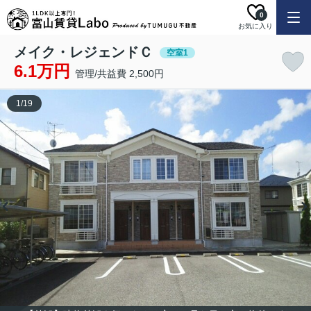
0
お気に入り
メイク・レジェンドＣ
空室1
6.1万円
管理/共益費 2,500円
1
/
19