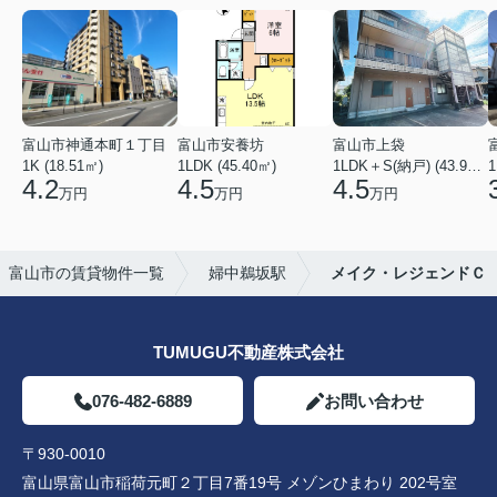
富山市神通本町１丁目
富山市安養坊
富山市上袋
1K (18.51㎡)
1LDK (45.40㎡)
1LDK＋S(納戸) (43.93㎡)
1
4.2
4.5
4.5
万円
万円
万円
富山市の賃貸物件一覧
婦中鵜坂駅
メイク・レジェンドＣ
TUMUGU不動産株式会社
076-482-6889
お問い合わせ
〒930-0010
富山県富山市稲荷元町２丁目7番19号 メゾンひまわり 202号室