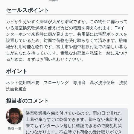
セールスポイント
カビが生えやすく掃除が大変な浴室ですが、この物件に備わって
いる浴室換気乾燥機を使えばカビの増殖を抑えられます。TVイ
ンターホンで来客時に顔が見えます。共用部には宅配ボックスを
設置しているため、対面で荷物を受け取らなくて済みます。駐輪
場が利用可能な物件です。富山市や越中荏原付近での楽しい暮ら
しがあなたを待っています。素敵なお部屋を私達と一緒に見つけ
るために、まずはお問い合わせください。
ポイント
ネット使用料不要
フローリング
専用庭
温水洗浄便座
洗髪
洗面化粧台
担当者のコメント
浴室乾燥機を備え付けているので、雨の日で濡れた
上着や傘もすぐに乾燥できます。知らない来訪者が
来てもインターホン越しに確認できるので防犯対策
高槻 一史
につながります。不在時でも荷物の受け取りができ