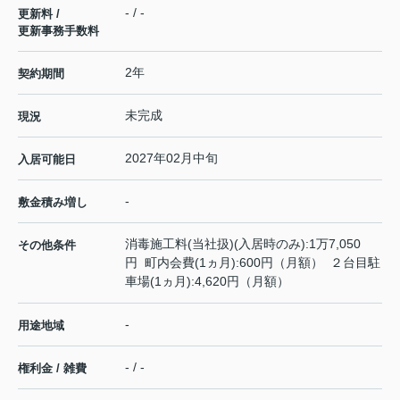
- / -
更新料 /
更新事務手数料
2年
契約期間
未完成
現況
2027年02月中旬
入居可能日
-
敷金積み増し
消毒施工料(当社扱)(入居時のみ):1万7,050
その他条件
円 町内会費(1ヵ月):600円（月額） ２台目駐
車場(1ヵ月):4,620円（月額）
-
用途地域
- / -
権利金 / 雑費