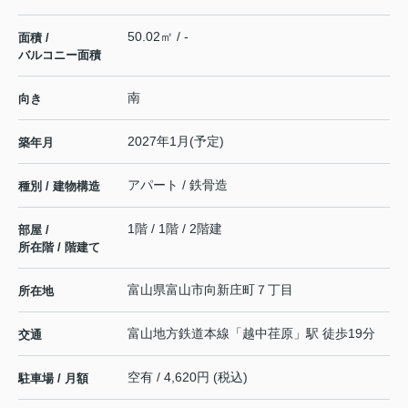
50.02㎡ / -
面積 /
バルコニー面積
南
向き
2027年1月(予定)
築年月
アパート / 鉄骨造
種別 / 建物構造
1階 / 1階 / 2階建
部屋 /
所在階 / 階建て
富山県
富山市
向新庄町
７丁目
所在地
富山地方鉄道本線
「
越中荏原
」駅 徒歩19分
交通
空有 / 4,620円 (税込)
駐車場 / 月額