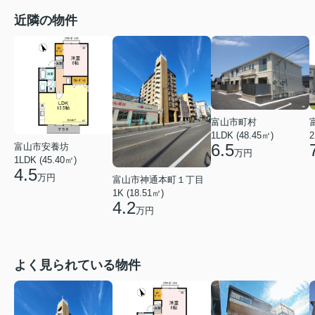
近隣の物件
富山市町村
1LDK (48.45㎡)
2
6.5
富山市安養坊
万円
1LDK (45.40㎡)
4.5
万円
富山市神通本町１丁目
1K (18.51㎡)
4.2
万円
よく見られている物件