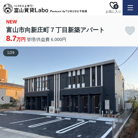
0
お気に入り
NEW
富山市向新庄町７丁目新築アパート
8.7
万円
管理/共益費 6,000円
1
/
29