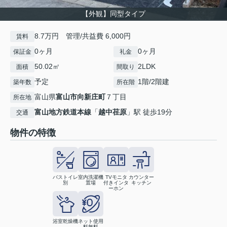
【外観】同型タイプ
8.7万円 管理/共益費 6,000円
賃料
0ヶ月
0ヶ月
保証金
礼金
50.02㎡
2LDK
面積
間取り
予定
1階/2階建
築年数
所在階
富山県
富山市
向新庄町
７丁目
所在地
富山地方鉄道本線
「
越中荏原
」駅 徒歩19分
交通
物件の特徴
バストイレ
室内洗濯機
TVモニタ
カウンター
別
置場
付きインタ
キッチン
ーホン
浴室乾燥機
ネット使用
料無料