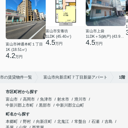
1
富山市安養坊
富山市上袋
1LDK (45.40㎡)
1LDK＋S(納戸) (43.93㎡)
4.5
4.5
万円
万円
富山市神通本町１丁目
1K (18.51㎡)
4.2
万円
市の賃貸物件一覧
富山市向新庄町７丁目新築アパート
1階
市区町村から探す
富山市
高岡市
魚津市
射水市
滑川市
中新川郡上市町
黒部市
中新川郡立山町
町名から探す
本郷町
野村
向新庄町
北鬼江
常盤台
石瀬
吉島
手屋
山室
西荒屋