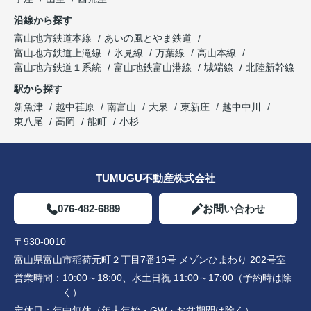
沿線から探す
富山地方鉄道本線
あいの風とやま鉄道
富山地方鉄道上滝線
氷見線
万葉線
高山本線
富山地方鉄道１系統
富山地鉄富山港線
城端線
北陸新幹線
駅から探す
新魚津
越中荏原
南富山
大泉
東新庄
越中中川
東八尾
高岡
能町
小杉
TUMUGU不動産株式会社
076-482-6889
お問い合わせ
〒930-0010
富山県富山市稲荷元町２丁目7番19号 メゾンひまわり 202号室
営業時間：
10:00～18:00、水土日祝 11:00～17:00（予約時は除
く）
定休日：
年中無休（年末年始・GW・お盆期間は除く）