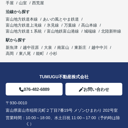
手屋
山室
西荒屋
沿線から探す
富山地方鉄道本線
あいの風とやま鉄道
富山地方鉄道上滝線
氷見線
万葉線
高山本線
富山地方鉄道１系統
富山地鉄富山港線
城端線
北陸新幹線
駅から探す
新魚津
越中荏原
大泉
南富山
東新庄
越中中川
高岡
東八尾
能町
小杉
TUMUGU不動産株式会社
076-482-6889
お問い合わせ
〒930-0010
富山県富山市稲荷元町２丁目7番19号 メゾンひまわり 202号室
営業時間：
10:00～18:00、水土日祝 11:00～17:00（予約時は除
く）