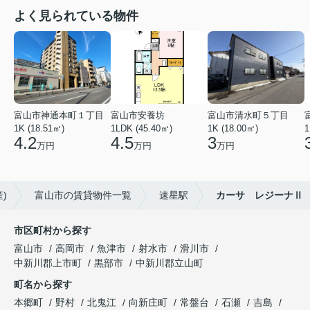
よく見られている物件
富山市神通本町１丁目
富山市安養坊
富山市清水町５丁目
1K (18.51㎡)
1LDK (45.40㎡)
1K (18.00㎡)
1
4.2
4.5
3
万円
万円
万円
)
富山市の賃貸物件一覧
速星駅
カーサ レジーナⅡ
市区町村から探す
富山市
高岡市
魚津市
射水市
滑川市
中新川郡上市町
黒部市
中新川郡立山町
町名から探す
本郷町
野村
北鬼江
向新庄町
常盤台
石瀬
吉島