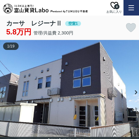
0
お気に入り
カーサ レジーナⅡ
空室1
5.8万円
管理/共益費 2,300円
1
/
19