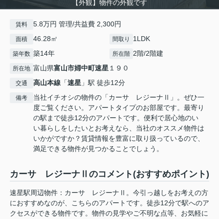
【外観】物件の外観です
5.8万円 管理/共益費 2,300円
賃料
46.28㎡
1LDK
面積
間取り
築14年
2階/2階建
築年数
所在階
富山県
富山市
婦中町速星
１９０
所在地
高山本線
「
速星
」駅 徒歩12分
交通
当社イチオシの物件の「カーサ レジーナⅡ」。ぜひ一
備考
度ご覧ください。アパートタイプのお部屋です。最寄り
の駅まで徒歩12分のアパートです。便利で居心地のい
い暮らしをしたいとお考えなら、当社のオススメ物件は
いかがですか？賃貸情報を豊富に取り扱っているので、
満足できる物件が見つかることでしょう。
カーサ レジーナⅡのコメント(おすすめポイント)
速星駅周辺物件：カーサ レジーナⅡ。今引っ越しをお考えの方
におすすめなのが、こちらのアパートです。徒歩12分で駅へのア
クセスができる物件です。物件の見学やご不明な点等、お気軽に