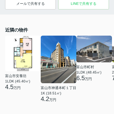
メールで共有する
LINEで共有する
近隣の物件
富山市町村
1LDK (48.45㎡)
2
富山市安養坊
6.5
万円
1LDK (45.40㎡)
4.5
富山市神通本町１丁目
万円
1K (18.51㎡)
4.2
万円