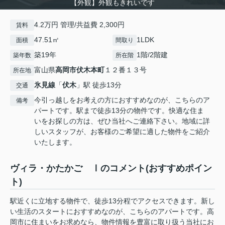
【外観】外観もきれいです
4.2万円 管理/共益費 2,300円
賃料
47.51㎡
1LDK
面積
間取り
築19年
1階/2階建
築年数
所在階
富山県
高岡市
伏木本町
１２番１３号
所在地
氷見線
「
伏木
」駅 徒歩13分
交通
今引っ越しをお考えの方におすすめなのが、こちらのア
備考
パートです。駅まで徒歩13分の物件です。快適な住ま
いをお探しの方は、ぜひ当社へご連絡下さい。地域に詳
しいスタッフが、お客様のご希望に適した物件をご紹介
いたします。
ヴィラ・かたかご Ⅰのコメント(おすすめポイン
ト)
駅近くに立地する物件で、徒歩13分程でアクセスできます。新し
い生活のスタートにおすすめなのが、こちらのアパートです。高
岡市に住まいをお求めなら、物件情報を豊富に取り扱う当社にお