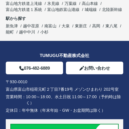
富山地方鉄道上滝線
氷見線
万葉線
高山本線
富山地方鉄道１系統
富山地鉄富山港線
城端線
北陸新幹線
駅から探す
新魚津
越中荏原
南富山
大泉
東新庄
高岡
東八尾
能町
越中中川
小杉
TUMUGU不動産株式会社
076-482-6889
お問い合わせ
〒930-0010
富山県富山市稲荷元町２丁目7番19号 メゾンひまわり 202号室
営業時間：
10:00～18:00、水土日祝 11:00～17:00（予約時は除
く）
定休日：
年中無休（年末年始・GW・お盆期間は除く）