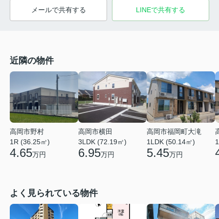
メールで共有する
LINEで共有する
近隣の物件
高岡市野村
高岡市横田
高岡市福岡町大滝
1R (36.25㎡)
3LDK (72.19㎡)
1LDK (50.14㎡)
1
4.65
6.95
5.45
万円
万円
万円
よく見られている物件