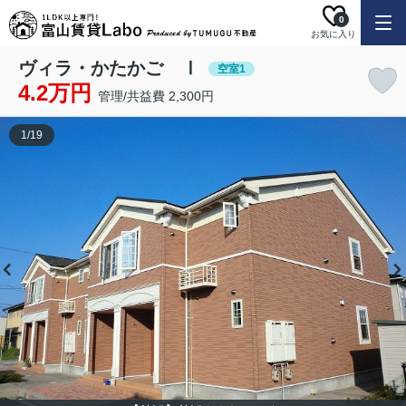
0
お気に入り
ヴィラ・かたかご Ⅰ
空室1
4.2万円
管理/共益費 2,300円
1
/
19