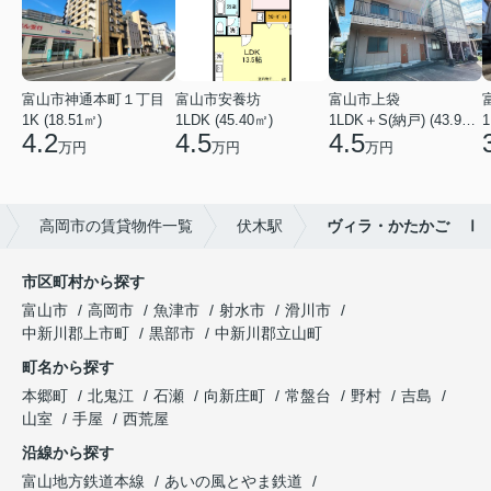
富山市神通本町１丁目
富山市安養坊
富山市上袋
1K (18.51㎡)
1LDK (45.40㎡)
1LDK＋S(納戸) (43.93㎡)
1
4.2
4.5
4.5
万円
万円
万円
高岡市の賃貸物件一覧
伏木駅
ヴィラ・かたかご Ⅰ
市区町村から探す
富山市
高岡市
魚津市
射水市
滑川市
中新川郡上市町
黒部市
中新川郡立山町
町名から探す
本郷町
北鬼江
石瀬
向新庄町
常盤台
野村
吉島
山室
手屋
西荒屋
沿線から探す
富山地方鉄道本線
あいの風とやま鉄道