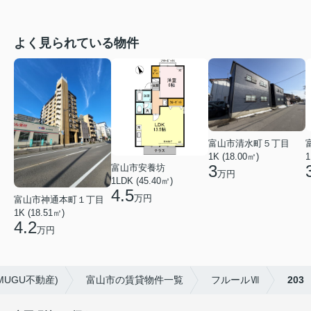
よく見られている物件
富山市清水町５丁目
1K (18.00㎡)
1
3
富山市安養坊
万円
1LDK (45.40㎡)
4.5
万円
富山市神通本町１丁目
1K (18.51㎡)
4.2
万円
UGU不動産)
富山市の賃貸物件一覧
フルールⅦ
203