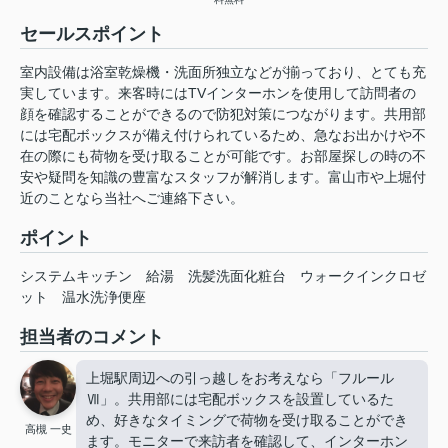
セールスポイント
室内設備は浴室乾燥機・洗面所独立などが揃っており、とても充
実しています。来客時にはTVインターホンを使用して訪問者の
顔を確認することができるので防犯対策につながります。共用部
には宅配ボックスが備え付けられているため、急なお出かけや不
在の際にも荷物を受け取ることが可能です。お部屋探しの時の不
安や疑問を知識の豊富なスタッフが解消します。富山市や上堀付
近のことなら当社へご連絡下さい。
ポイント
システムキッチン
給湯
洗髪洗面化粧台
ウォークインクロゼ
ット
温水洗浄便座
担当者のコメント
上堀駅周辺への引っ越しをお考えなら「フルール
Ⅶ」。共用部には宅配ボックスを設置しているた
め、好きなタイミングで荷物を受け取ることができ
高槻 一史
ます。モニターで来訪者を確認して、インターホン