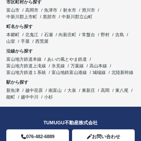
市区町村から探す
富山市
高岡市
魚津市
射水市
滑川市
中新川郡上市町
黒部市
中新川郡立山町
町名から探す
本郷町
北鬼江
石瀬
向新庄町
常盤台
野村
吉島
山室
手屋
西荒屋
沿線から探す
富山地方鉄道本線
あいの風とやま鉄道
富山地方鉄道上滝線
氷見線
万葉線
高山本線
富山地方鉄道１系統
富山地鉄富山港線
城端線
北陸新幹線
駅から探す
新魚津
越中荏原
南富山
大泉
東新庄
高岡
東八尾
能町
越中中川
小杉
TUMUGU不動産株式会社
076-482-6889
お問い合わせ