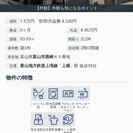
【外観】外観も気になるポイント
7.5万円 管理/共益費 4,100円
賃料
0ヶ月
8.95万円
敷金
礼金
63.03㎡
2LDK
面積
間取り
築1年
2階/2階建
築年数
所在階
富山県
富山市
黒崎
８５番地
所在地
富山地方鉄道上滝線
「
上堀
」駅 徒歩33分
交通
物件の特徴
バストイレ
室内洗濯機
TVモニタ
カウンター
別
置場
付きインタ
キッチン
ーホン
独立洗面台
浴室乾燥機
ネット使用
料無料