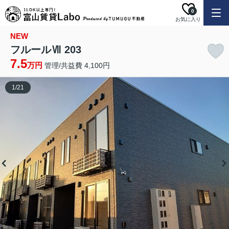
0
お気に入り
NEW
フルールⅦ 203
7.5
万円
管理/共益費 4,100円
1
/
21