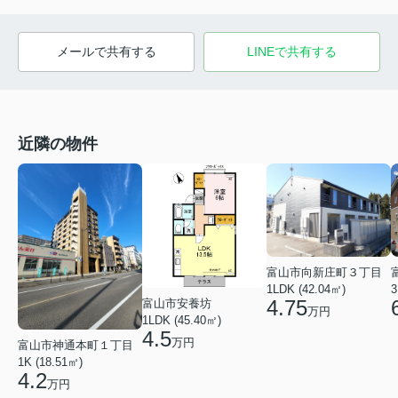
メールで共有する
LINEで共有する
近隣の物件
富山市向新庄町３丁目
1LDK (42.04㎡)
3
4.75
富山市安養坊
万円
1LDK (45.40㎡)
4.5
万円
富山市神通本町１丁目
1K (18.51㎡)
4.2
万円