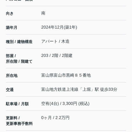
南
向き
2024年12月(築1年)
築年月
アパート / 木造
種別 / 建物構造
203 / 2階 / 2階建
部屋 /
所在階 / 階建て
富山県
富山市
黒崎
８５番地
所在地
富山地方鉄道上滝線
「
上堀
」駅 徒歩33分
交通
空有(4台) / 3,300円 (税込)
駐車場 / 月額
0ヶ月 / 2.2万円
更新料 /
更新事務手数料