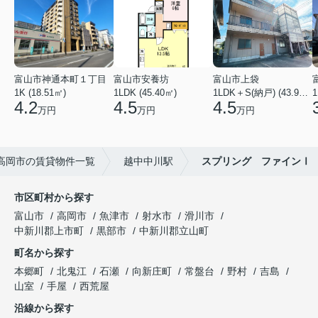
富山市神通本町１丁目
富山市安養坊
富山市上袋
1K (18.51㎡)
1LDK (45.40㎡)
1LDK＋S(納戸) (43.93㎡)
1
4.2
4.5
4.5
万円
万円
万円
高岡市の賃貸物件一覧
越中中川駅
スプリング ファインⅠ
市区町村から探す
富山市
高岡市
魚津市
射水市
滑川市
中新川郡上市町
黒部市
中新川郡立山町
町名から探す
本郷町
北鬼江
石瀬
向新庄町
常盤台
野村
吉島
山室
手屋
西荒屋
沿線から探す