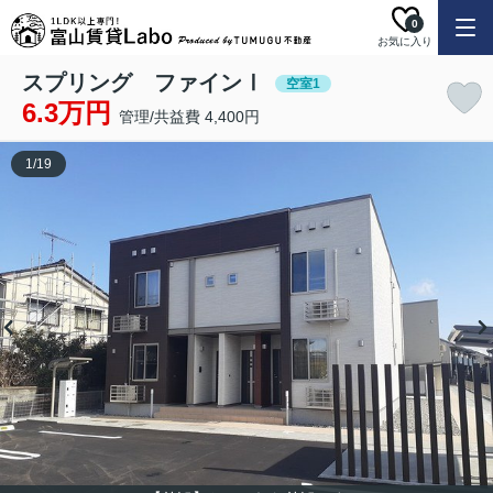
0
お気に入り
スプリング ファインⅠ
空室1
6.3万円
管理/共益費 4,400円
1
/
19