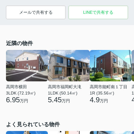
メールで共有する
LINEで共有する
近隣の物件
高岡市横田
高岡市福岡町大滝
高岡市能町南１丁目
3LDK (72.19㎡)
1LDK (50.14㎡)
1R (35.56㎡)
1
6.95
5.45
4.9
万円
万円
万円
よく見られている物件