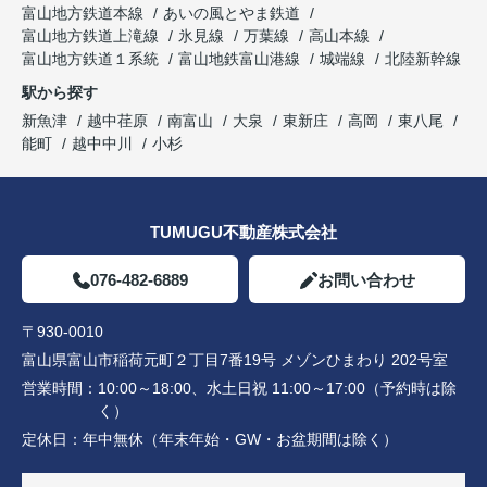
富山地方鉄道本線
あいの風とやま鉄道
富山地方鉄道上滝線
氷見線
万葉線
高山本線
富山地方鉄道１系統
富山地鉄富山港線
城端線
北陸新幹線
駅から探す
新魚津
越中荏原
南富山
大泉
東新庄
高岡
東八尾
能町
越中中川
小杉
TUMUGU不動産株式会社
076-482-6889
お問い合わせ
〒930-0010
富山県富山市稲荷元町２丁目7番19号 メゾンひまわり 202号室
営業時間：
10:00～18:00、水土日祝 11:00～17:00（予約時は除
く）
定休日：
年中無休（年末年始・GW・お盆期間は除く）