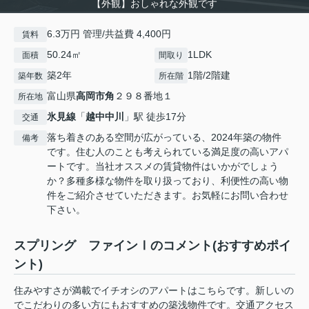
【外観】おしゃれな外観です
6.3万円 管理/共益費 4,400円
賃料
50.24㎡
1LDK
面積
間取り
築2年
1階/2階建
築年数
所在階
富山県
高岡市
角
２９８番地１
所在地
氷見線
「
越中中川
」駅 徒歩17分
交通
落ち着きのある空間が広がっている、2024年築の物件
備考
です。住む人のことも考えられている満足度の高いアパ
ートです。当社オススメの賃貸物件はいかがでしょう
か？多種多様な物件を取り扱っており、利便性の高い物
件をご紹介させていただきます。お気軽にお問い合わせ
下さい。
スプリング ファインⅠのコメント(おすすめポイ
ント)
住みやすさが満載でイチオシのアパートはこちらです。新しいの
でこだわりの多い方にもおすすめの築浅物件です。交通アクセス