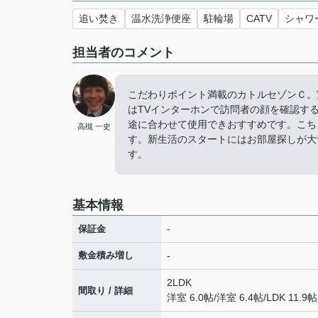
追い焚き
温水洗浄便座
駐輪場
CATV
シャワ
担当者のコメント
こだわりポイント満載のカトルセゾンＣ。
はTVインターホンで訪問者の顔を確認す
途に合わせて使用できおすすめです。こち
高槻 一史
す。新生活のスタートにはお部屋探しが大
す。
基本情報
-
保証金
敷金積み増し
-
2LDK
間取り / 詳細
洋室 6.0帖
/
洋室 6.4帖
/
LDK 11.9帖