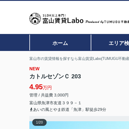
ホーム
エリア
富山市の賃貸情報を探すなら富山賃貸Labo(TUMUGU不動産
NEW
カトルセゾンＣ 203
4.95
万円
管理 / 共益費 3,000円
富山県
魚津市
友道
３９９－１
あいの風とやま鉄道「魚津」駅徒歩29分
1
/
20