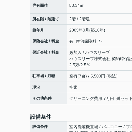
53.34㎡
専有面積
2階 / 2階建
所在階 / 階建て
2009年9月(築16年)
築年月
保険会社 / 料金
有 住宅保険料 / -
保証会社 / 料金
必加入 / ハウスリーブ
ハウスリーブ株式会社 契約時保証委
2.5万/2.5％
駐車場 / 月額
空有(7台) / 5,500円 (税込)
空家
現況
その他条件
クリーニング費用:7万円 鍵セット費:
設備条件
設備条件
室内洗濯機置場 / バルコニー / プロ