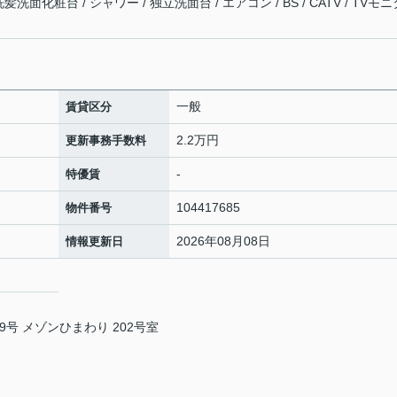
髪洗面化粧台 / シャワー / 独立洗面台 / エアコン / BS / CATV / TVモニ
一般
賃貸区分
2.2万円
更新事務手数料
-
特優賃
104417685
物件番号
2026年08月08日
情報更新日
号 メゾンひまわり 202号室