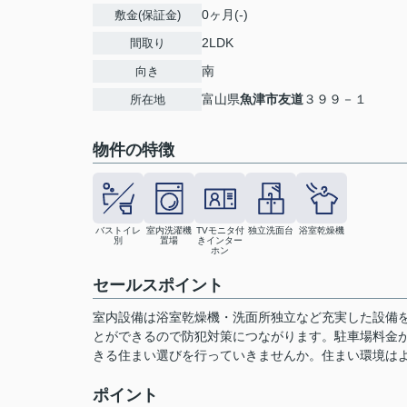
0ヶ月(-)
敷金(保証金)
2LDK
間取り
南
向き
富山県
魚津市
友道
３９９－１
所在地
物件の特徴
バストイレ
室内洗濯機
TVモニタ付
独立洗面台
浴室乾燥機
別
置場
きインター
ホン
セールスポイント
室内設備は浴室乾燥機・洗面所独立など充実した設備を
とができるので防犯対策につながります。駐車場料金が月
きる住まい選びを行っていきませんか。住まい環境は
ポイント