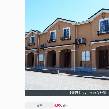
【外観】
おしゃれな外観
4.95
万円
賃料