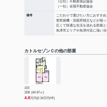
（公社）不動産保証協会
（一社）全国不動産協会
備考
こだわりで選びたい方におすすめ
室乾燥機・洗面所独立などが揃っ
広くて快適な生活を送れる部屋と
魚津市エリアや魚津付近に強い当
カトルセゾンＣの他の部屋
103
2DK (44.97㎡)
4.6
万円(
0.34
万円/坪)