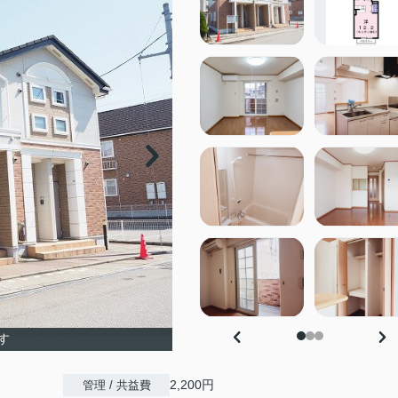
す
2,200円
管理 / 共益費