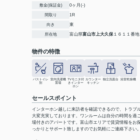
0ヶ月(-)
敷金(保証金)
1R
間取り
東
向き
富山県
富山市
上大久保
１６１１番地
所在地
物件の特徴
バストイレ
室内洗濯機
TVモニタ付
カウンター
独立洗面台
浴室乾燥機
別
置場
きインター
キッチン
ホン
セールスポイント
インターホン越しに来訪者を確認できるので、トラブ
大変充実しております。ワンルームは自分の時間を過
場付きのアパートです。富山市エリアで賃貸情報をお
っかりとサポート致しますのでお気軽にご連絡下さい