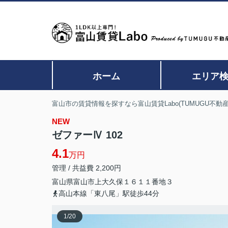
ホーム
エリア
富山市の賃貸情報を探すなら富山賃貸Labo(TUMUGU不動産
NEW
ゼファーⅣ 102
4.1
万円
管理 / 共益費 2,200円
富山県
富山市
上大久保
１６１１番地３
高山本線「東八尾」駅徒歩44分
1
/
20