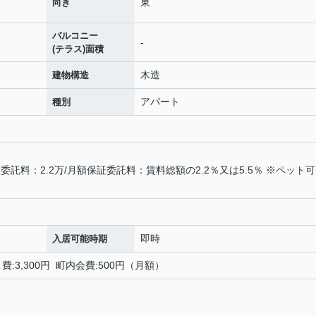
東
向き
バルコニー
-
(テラス)面積
木造
建物構造
アパート
種別
託料：2.2万/月額保証委託料：賃料総額の2.2％又は5.5％ ※ペット
即時
入居可能時期
:3,300円 町内会費:500円（月額）