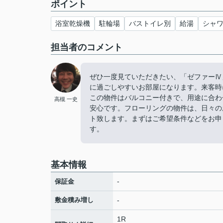
ポイント
浴室乾燥機
駐輪場
バストイレ別
給湯
シャ
担当者のコメント
ぜひ一度見ていただきたい、「ゼファーⅣ
に過ごしやすいお部屋になります。来客時
この物件はバルコニー付きで、用途に合わ
高槻 一史
安心です。フローリングの物件は、日々の
ト致します。まずはご希望条件などをお申
す。
基本情報
-
保証金
敷金積み増し
-
1R