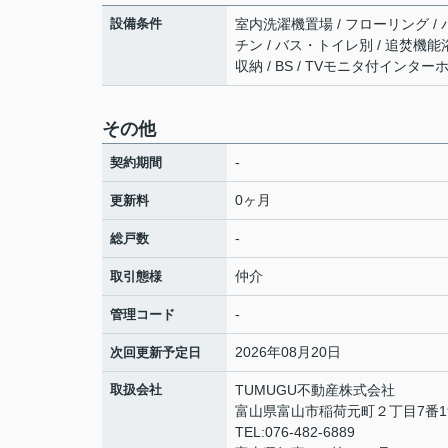
設備条件
室内洗濯機置場 / フローリング / 
チン / バス・トイレ別 / 追焚機能浴
収納 / BS / TVモニタ付インター
その他
-
契約期間
0ヶ月
更新料
-
総戸数
仲介
取引態様
-
管理コード
2026年08月20日
次回更新予定日
取扱会社
TUMUGU不動産株式会社
富山県富山市稲荷元町２丁目7番19
TEL:076-482-6889