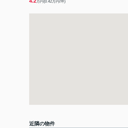
4.2
万円(
0.42
万円/坪)
近隣の物件