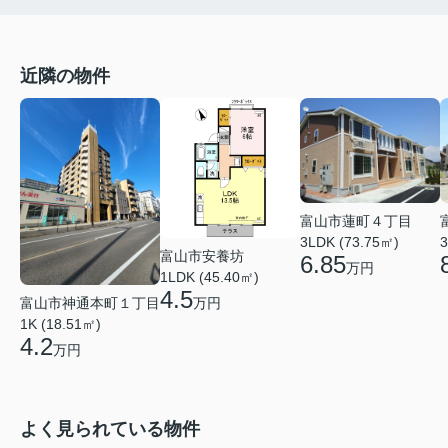
近隣の物件
富山市蓮町４丁目
3LDK (73.75㎡)
3
富山市安養坊
6.85
万円
1LDK (45.40㎡)
4.5
富山市神通本町１丁目
万円
1K (18.51㎡)
4.2
万円
よく見られている物件