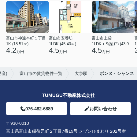
富山市神通本町１丁目
富山市安養坊
富山市上袋
1K (18.51㎡)
1LDK (45.40㎡)
1LDK＋S(納戸) (43.93㎡)
1
4.2
4.5
4.5
万円
万円
万円
産)
富山市の賃貸物件一覧
大泉駅
ボンヌ・シャンス
TUMUGU不動産株式会社
076-482-6889
お問い合わせ
〒930-0010
富山県富山市稲荷元町２丁目7番19号 メゾンひまわり 202号室