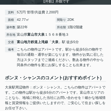
【外観】外観です
5万円 管理/共益費 2,200円
賃料
42.77㎡
2DK
面積
間取り
築22年
1階/2階建
築年数
所在階
富山県
富山市
大泉
１５６８番地３
所在地
富山地方鉄道上滝線
「
大泉
」駅 徒歩5分
交通
こちらの物件はアパートです。駅から徒歩5分の物件で
備考
毎日の通勤・通学が楽になります。物件がお気に召した
方はスタッフまでご連絡ください。数ある物件の中から
同条件の物件を更にお探しすることも出来ます。
ボンヌ・シャンスのコメント(おすすめポイント)
大泉駅周辺物件：ボンヌ・シャンス。こちらの物件はアパートで
す。この物件は駅から徒歩5分のアパートです。富山市エリアの
ことなら、地域に特化した当社にお問い合わせを！確かな地域情
報と賃貸情報をご提供いたしますので、ご安心して住まい探しを
お任せ下さい。