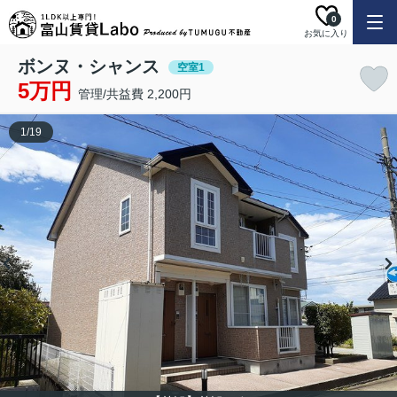
0
お気に入り
ボンヌ・シャンス
空室1
5万円
管理/共益費 2,200円
1
/
19