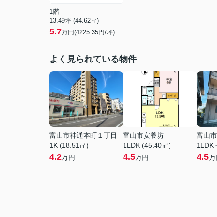
1階
13.49坪 (44.62㎡)
5.7
万円(4225.35円/坪)
よく見られている物件
富山市神通本町１丁目
富山市安養坊
富山市
1K (18.51㎡)
1LDK (45.40㎡)
1LDK
4.2
4.5
4.5
万円
万円
万