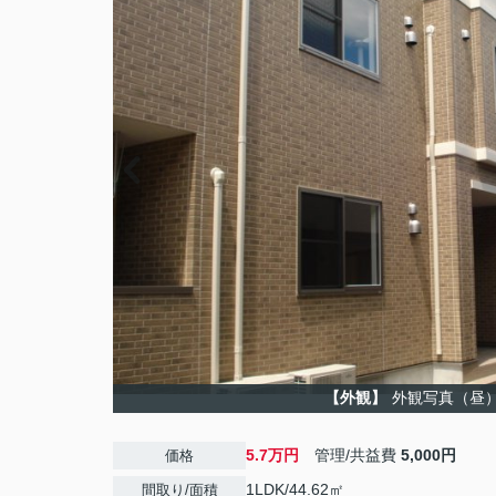
【外観】
外観写真（昼
5.7万円
管理/共益費
5,000円
価格
1LDK/44.62㎡
間取り/面積