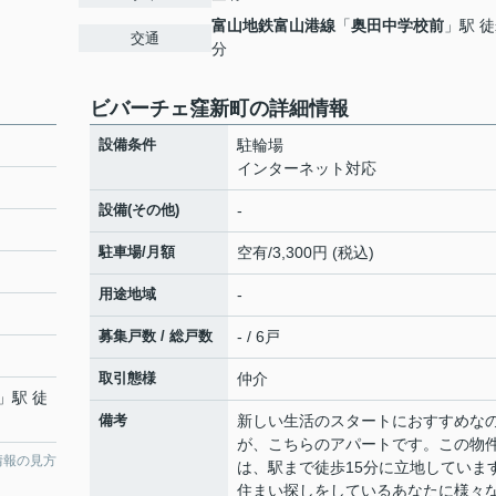
富山地鉄富山港線
「
奥田中学校前
」駅 徒
交通
分
ビバーチェ窪新町の詳細情報
設備条件
駐輪場
インターネット対応
設備(その他)
-
駐車場/月額
空有/3,300円 (税込)
用途地域
-
募集戸数 / 総戸数
- / 6戸
取引態様
仲介
」駅 徒
備考
新しい生活のスタートにおすすめな
が、こちらのアパートです。この物
情報の見方
は、駅まで徒歩15分に立地していま
住まい探しをしているあなたに様々