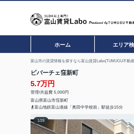
ホーム
エリア
富山市の賃貸情報を探すなら富山賃貸Labo(TUMUGU不動産
ビバーチェ窪新町
5.7万円
管理/共益費 5,000円
富山県
富山市
窪新町
富山地鉄富山港線「奥田中学校前」駅徒歩15分
1
/
28