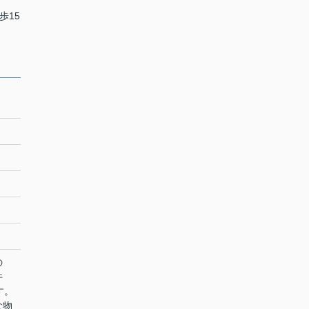
歩15
の
件
す。
な物