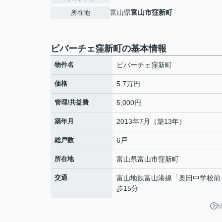
富山県
富山市
窪新町
所在地
ビバーチェ窪新町の基本情報
物件名
ビバーチェ窪新町
価格
5.7万円
管理/共益費
5,000円
築年月
2013年7月（築13年）
総戸数
6戸
所在地
富山県
富山市
窪新町
交通
富山地鉄富山港線
「
奥田中学校前
歩15分